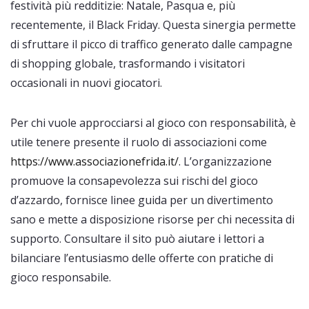
festività più redditizie: Natale, Pasqua e, più
recentemente, il Black Friday. Questa sinergia permette
di sfruttare il picco di traffico generato dalle campagne
di shopping globale, trasformando i visitatori
occasionali in nuovi giocatori.
Per chi vuole approcciarsi al gioco con responsabilità, è
utile tenere presente il ruolo di associazioni come
https://www.associazionefrida.it/
. L’organizzazione
promuove la consapevolezza sui rischi del gioco
d’azzardo, fornisce linee guida per un divertimento
sano e mette a disposizione risorse per chi necessita di
supporto. Consultare il sito può aiutare i lettori a
bilanciare l’entusiasmo delle offerte con pratiche di
gioco responsabile.