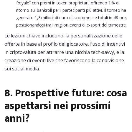
Royale” con premi in token proprietari, offrendo 1 % di
ritorno sul bankroll per i partecipanti più attivi. Il torneo ha
generato 1,8 milioni di euro di scommesse totali in 48 ore,
posizionandosi tra i migliori eventi di e‑sport del trimestre.
Le lezioni chiave includono: la personalizzazione delle
offerte in base al profilo del giocatore, l’uso di incentivi
in criptovaluta per attrarre una nicchia tech‑savvy, e la
creazione di eventi live che favoriscono la condivisione
sui social media.
8. Prospettive future: cosa
aspettarsi nei prossimi
anni?