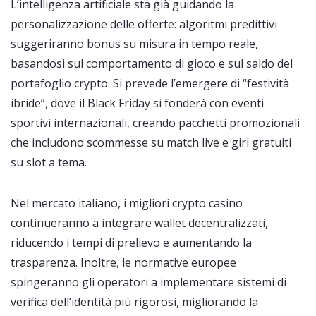
L’intelligenza artificiale sta già guidando la
personalizzazione delle offerte: algoritmi predittivi
suggeriranno bonus su misura in tempo reale,
basandosi sul comportamento di gioco e sul saldo del
portafoglio crypto. Si prevede l’emergere di “festività
ibride”, dove il Black Friday si fonderà con eventi
sportivi internazionali, creando pacchetti promozionali
che includono scommesse su match live e giri gratuiti
su slot a tema.
Nel mercato italiano, i migliori crypto casino
continueranno a integrare wallet decentralizzati,
riducendo i tempi di prelievo e aumentando la
trasparenza. Inoltre, le normative europee
spingeranno gli operatori a implementare sistemi di
verifica dell’identità più rigorosi, migliorando la