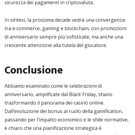
sicurezza dei pagamenti in criptovaluta.
In sintesi, la prossima decade vedrà una convergenza
tra e‑commerce, gaming e blockchain, con promozioni
di anniversario sempre più sofisticate, ma anche una
crescente attenzione alla tutela del giocatore.
Conclusione
Abbiamo esaminato come le celebrazioni di
anniversario, amplificate dal Black Friday, stiano
trasformando il panorama dei casinò online.
Dall’evoluzione dei bonus al ruolo della gamification,
passando per l’impatto economico e le sfide normative,
è chiaro che una pianificazione strategica è