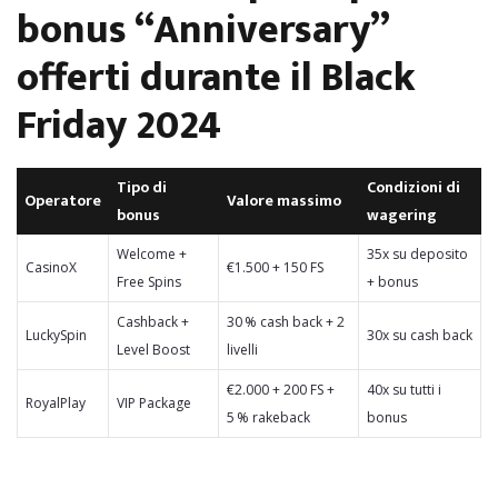
bonus “Anniversary”
offerti durante il Black
Friday 2024
Tipo di
Condizioni di
Operatore
Valore massimo
bonus
wagering
Welcome +
35x su deposito
CasinoX
€1.500 + 150 FS
Free Spins
+ bonus
Cashback +
30 % cash back + 2
LuckySpin
30x su cash back
Level Boost
livelli
€2.000 + 200 FS +
40x su tutti i
RoyalPlay
VIP Package
5 % rakeback
bonus