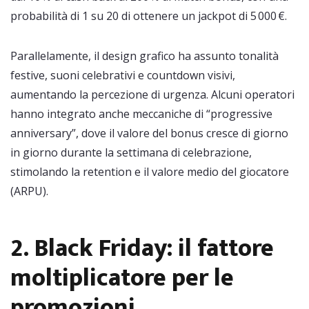
probabilità di 1 su 20 di ottenere un jackpot di 5 000 €.
Parallelamente, il design grafico ha assunto tonalità
festive, suoni celebrativi e countdown visivi,
aumentando la percezione di urgenza. Alcuni operatori
hanno integrato anche meccaniche di “progressive
anniversary”, dove il valore del bonus cresce di giorno
in giorno durante la settimana di celebrazione,
stimolando la retention e il valore medio del giocatore
(ARPU).
2. Black Friday: il fattore
moltiplicatore per le
promozioni