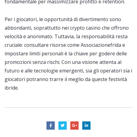
fondamentale per massimizzare profitto e retention.
Per i giocatori, le opportunità di divertimento sono
abbondanti, soprattutto nei crypto casino che offrono
velocità e anonimato. Tuttavia, la responsabilità resta
cruciale: consultare risorse come Associazionefrida e
impostare limiti personali è la chiave per godere delle
promozioni senza rischi. Con una visione attenta al
futuro e alle tecnologie emergenti, sia gli operatori sia i
giocatori potranno trarre il meglio da queste festività
ibride.