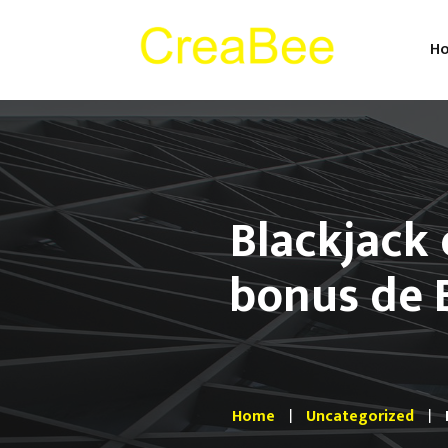
H
Blackjack 
bonus de 
Home
Uncategorized