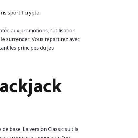
ris sportif crypto
.
ptée aux promotions, l’utilisation
 le surrender. Vous repartirez avec
tant les principes du jeu
lackjack
de base. La version Classic suit la
ée au croupier et impose un “no