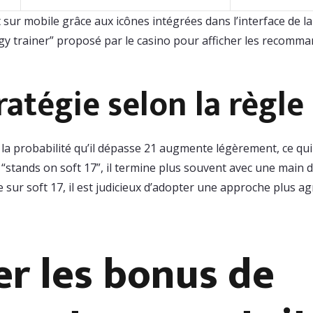
t sur mobile grâce aux icônes intégrées dans l’interface de l
rategy trainer” proposé par le casino pour afficher les recomm
tratégie selon la règle
, la probabilité qu’il dépasse 21 augmente légèrement, ce qui 
r “stands on soft 17”, il termine plus souvent avec une main 
re sur soft 17, il est judicieux d’adopter une approche plus a
ter les bonus de