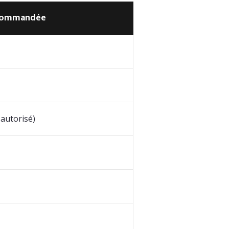
ecommandée
 autorisé)