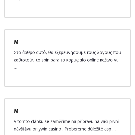
M
Στο άρθρο αυτό, θα εξερευνήσουμε τους λόγους που
καθιστούν το spin bara το κορυφαίο online καζίνο γι
…
M
V tomto článku se zaměříme na přípravu na vaši první
návštěvu onlywin casino . Probereme důležité asp …