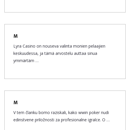
M
Lyra Casino on nouseva valinta monien pelaajien
keskuudessa, ja tämä arvostelu auttaa sinua
ymmärtäm …
M
V tem članku bomo raziskali, kako wwin poker nudi
edinstvene priložnosti za profesionalne igralce. O …