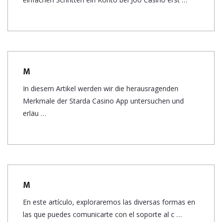
M
In diesem Artikel werden wir die herausragenden
Merkmale der Starda Casino App untersuchen und
erläu …
M
En este artículo, exploraremos las diversas formas en
las que puedes comunicarte con el soporte al c …