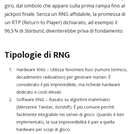
giro, dal simbolo che appare sulla prima rampa fino al
jackpot finale. Senza un RNG affidabile, la promessa di
un RTP (Return to Player) dichiarato, ad esempio il
96,5 % di
Starburst
, diventerebbe priva di fondamento.
Tipologie di RNG
Hardware RNG – Utilizza fenomeni fisici (rumore termico,
decadimento radioattivo) per generare numeri. È
considerato il più imprevedibile, ma richiede hardware
dedicato e costi elevati.
Software RNG – Basato su algoritmi matematici
(Mersenne Twister, Xorshift). È più comune perché
facilmente integrabile nei server di gioco. Quando è ben
implementato, la sua imprevedibilità è pari a quella
hardware per scopi di gioco.