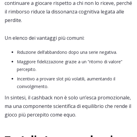
continuare a giocare rispetto a chi non lo riceve, perché
il rimborso riduce la dissonanza cognitiva legata alle
perdite.
Un elenco dei vantaggi più comuni:
Riduzione dell’abbandono dopo una serie negativa.
Maggiore fidelizzazione grazie a un “ritorno di valore”
percepito.
Incentivo a provare slot più volatili, aumentando il
coinvolgimento.
In sintesi, il cashback non è solo un’esca promozionale,
ma una componente scientifica di equilibrio che rende il
gioco più percepito come equo.