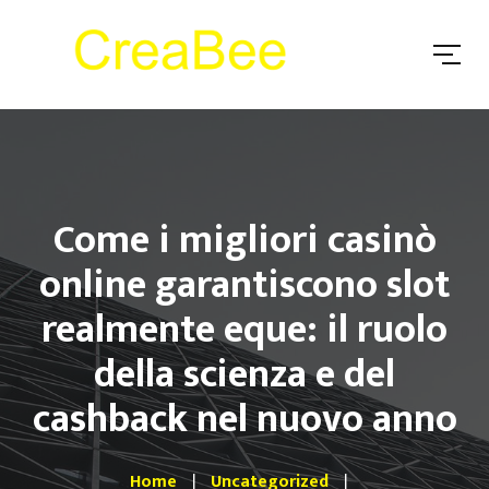
Come i migliori casinò
online garantiscono slot
realmente eque: il ruolo
della scienza e del
cashback nel nuovo anno
Home
Uncategorized