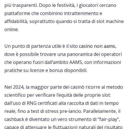
più trasparenti. Dopo le festività, i giocatori cercano
piattaforme che combinino intrattenimento e
affidabilità, soprattutto quando si tratta di slot machine
online.
Un punto di partenza utile è il sito
casino non aams
,
dove è possibile trovare una panoramica dei operatori
che operano fuori dall’ambito AAMS, con informazioni
pratiche su licenze e bonus disponibili.
Nel 2024, la maggior parte dei casinò ricorre al metodo
scientifico per verificare l’equità delle proprie slot:
dall’uso di RNG certificati alla raccolta di dati in tempo
reale, fino a test di stress pre‑lancio. Parallelamente, il
cashback è diventato un vero strumento di “fair‑play”,
capace di attenuare le fluttuazioni naturali del risultato