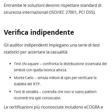
Entrambe le soluzioni devono rispettare standard di
sicurezza internazionali (ISO/IEC 27001, PCI DSS).
Verifica indipendente
Gli auditor indipendenti impiegano una serie di test
statistici per accertare la casualità:
Test chi‑square – confronta la distribuzione osservata dei
simboli con quella teorica attesa.
Monte Carlo – simula milioni di spin per verificare la
stabilità del RTP.
Test di serialità – controlla che non vi siano pattern
ricorrenti tra spin consecutivi.
Le certificazioni più riconosciute includono eCOGRA e