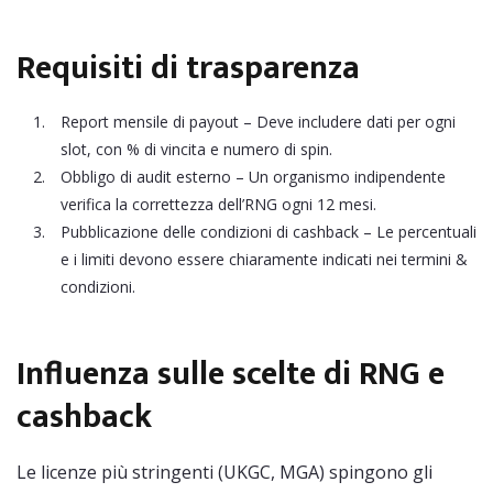
Requisiti di trasparenza
Report mensile di payout – Deve includere dati per ogni
slot, con % di vincita e numero di spin.
Obbligo di audit esterno – Un organismo indipendente
verifica la correttezza dell’RNG ogni 12 mesi.
Pubblicazione delle condizioni di cashback – Le percentuali
e i limiti devono essere chiaramente indicati nei termini &
condizioni.
Influenza sulle scelte di RNG e
cashback
Le licenze più stringenti (UKGC, MGA) spingono gli