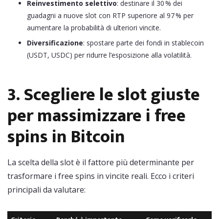
Reinvestimento selettivo
: destinare il 30 % dei
guadagni a nuove slot con RTP superiore al 97 % per
aumentare la probabilità di ulteriori vincite.
Diversificazione
: spostare parte dei fondi in stablecoin
(USDT, USDC) per ridurre l’esposizione alla volatilità.
3. Scegliere le slot giuste
per massimizzare i free
spins in Bitcoin
La scelta della slot è il fattore più determinante per
trasformare i free spins in vincite reali. Ecco i criteri
principali da valutare: