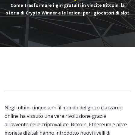
Come trasformare i giri gratuiti in vincite Bitcoin: la
storia di Crypto Winner e le lezioni per i giocatori di slot
Negli ultimi cinque anni il mondo del gioco d’azzardo
online ha vissuto una vera rivoluzione grazie
all’avvento delle criptovalute. Bitcoin, Ethereum e altre
monete digitali hanno introdotto nuovi livelli di