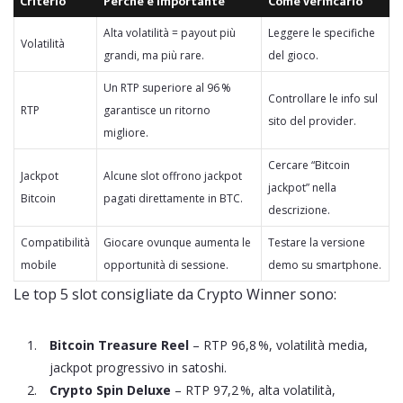
Criterio
Perché è importante
Come verificarlo
Alta volatilità = payout più
Leggere le specifiche
Volatilità
grandi, ma più rare.
del gioco.
Un RTP superiore al 96 %
Controllare le info sul
RTP
garantisce un ritorno
sito del provider.
migliore.
Cercare “Bitcoin
Jackpot
Alcune slot offrono jackpot
jackpot” nella
Bitcoin
pagati direttamente in BTC.
descrizione.
Compatibilità
Giocare ovunque aumenta le
Testare la versione
mobile
opportunità di sessione.
demo su smartphone.
Le top 5 slot consigliate da Crypto Winner sono:
Bitcoin Treasure Reel
– RTP 96,8 %, volatilità media,
jackpot progressivo in satoshi.
Crypto Spin Deluxe
– RTP 97,2 %, alta volatilità,