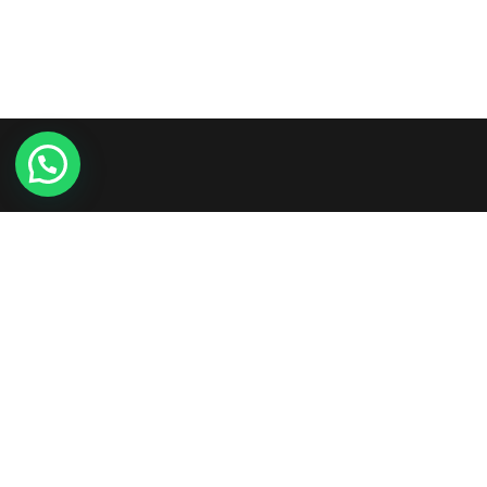
Etiam consequat sem ullamcorper, euismod metus sit
amet, tristique justo. Vestibulum mattis, nisi ut faucibus