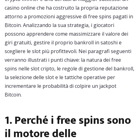
casino online che ha costruito la propria reputazione
attorno a promozioni aggressive di free spins pagati in
Bitcoin. Analizzando la sua strategia, i giocatori
possono apprendere come massimizzare il valore dei
giri gratuiti, gestire il proprio bankroll in satoshi e
scegliere le slot più profittevoli. Nei paragrafi seguenti
verranno illustrati i punti chiave: la natura dei free
spins nelle slot cripto, le regole di gestione del bankroll,
la selezione delle slot e le tattiche operative per
incrementare le probabilità di colpire un jackpot
Bitcoin.
1. Perché i free spins sono
il motore delle