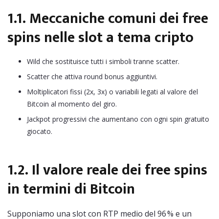
1.1. Meccaniche comuni dei free
spins nelle slot a tema cripto
Wild che sostituisce tutti i simboli tranne scatter.
Scatter che attiva round bonus aggiuntivi.
Moltiplicatori fissi (2x, 3x) o variabili legati al valore del
Bitcoin al momento del giro.
Jackpot progressivi che aumentano con ogni spin gratuito
giocato.
1.2. Il valore reale dei free spins
in termini di Bitcoin
Supponiamo una slot con RTP medio del 96 % e un