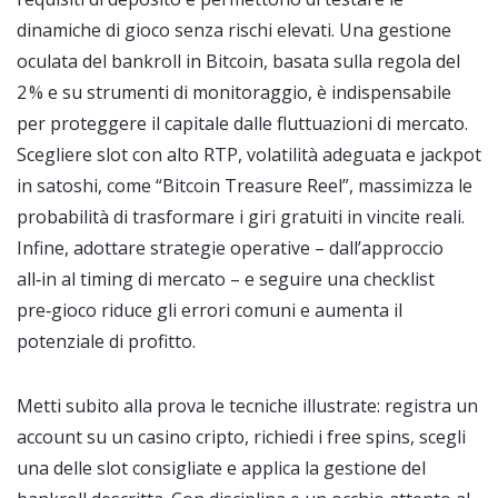
dinamiche di gioco senza rischi elevati. Una gestione
oculata del bankroll in Bitcoin, basata sulla regola del
2 % e su strumenti di monitoraggio, è indispensabile
per proteggere il capitale dalle fluttuazioni di mercato.
Scegliere slot con alto RTP, volatilità adeguata e jackpot
in satoshi, come “Bitcoin Treasure Reel”, massimizza le
probabilità di trasformare i giri gratuiti in vincite reali.
Infine, adottare strategie operative – dall’approccio
all‑in al timing di mercato – e seguire una checklist
pre‑gioco riduce gli errori comuni e aumenta il
potenziale di profitto.
Metti subito alla prova le tecniche illustrate: registra un
account su un casino cripto, richiedi i free spins, scegli
una delle slot consigliate e applica la gestione del