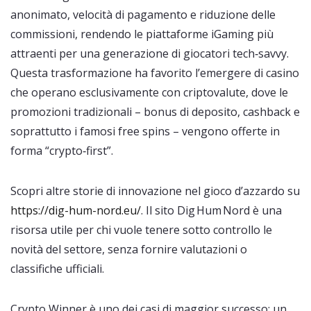
anonimato, velocità di pagamento e riduzione delle
commissioni, rendendo le piattaforme iGaming più
attraenti per una generazione di giocatori tech‑savvy.
Questa trasformazione ha favorito l’emergere di casino
che operano esclusivamente con criptovalute, dove le
promozioni tradizionali – bonus di deposito, cashback e
soprattutto i famosi free spins – vengono offerte in
forma “crypto‑first”.
Scopri altre storie di innovazione nel gioco d’azzardo su
https://dig-hum-nord.eu/
. Il sito Dig Hum Nord è una
risorsa utile per chi vuole tenere sotto controllo le
novità del settore, senza fornire valutazioni o
classifiche ufficiali.
Crypto Winner è uno dei casi di maggior successo: un