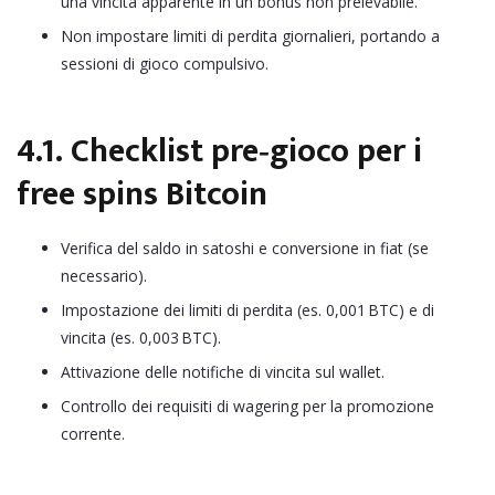
una vincita apparente in un bonus non prelevabile.
Non impostare limiti di perdita giornalieri, portando a
sessioni di gioco compulsivo.
4.1. Checklist pre‑gioco per i
free spins Bitcoin
Verifica del saldo in satoshi e conversione in fiat (se
necessario).
Impostazione dei limiti di perdita (es. 0,001 BTC) e di
vincita (es. 0,003 BTC).
Attivazione delle notifiche di vincita sul wallet.
Controllo dei requisiti di wagering per la promozione
corrente.