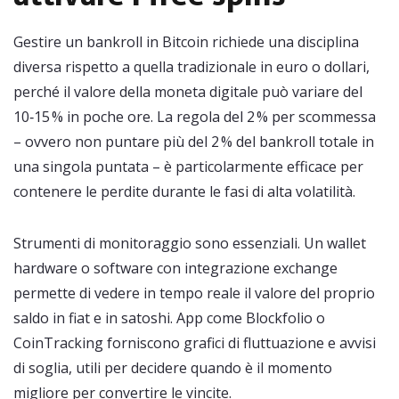
Gestire un bankroll in Bitcoin richiede una disciplina
diversa rispetto a quella tradizionale in euro o dollari,
perché il valore della moneta digitale può variare del
10‑15 % in poche ore. La regola del 2 % per scommessa
– ovvero non puntare più del 2 % del bankroll totale in
una singola puntata – è particolarmente efficace per
contenere le perdite durante le fasi di alta volatilità.
Strumenti di monitoraggio sono essenziali. Un wallet
hardware o software con integrazione exchange
permette di vedere in tempo reale il valore del proprio
saldo in fiat e in satoshi. App come Blockfolio o
CoinTracking forniscono grafici di fluttuazione e avvisi
di soglia, utili per decidere quando è il momento
migliore per convertire le vincite.