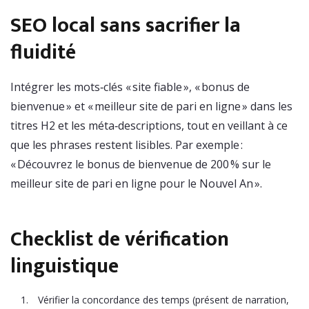
SEO local sans sacrifier la
fluidité
Intégrer les mots‑clés « site fiable », « bonus de
bienvenue » et « meilleur site de pari en ligne » dans les
titres H2 et les méta‑descriptions, tout en veillant à ce
que les phrases restent lisibles. Par exemple :
« Découvrez le bonus de bienvenue de 200 % sur le
meilleur site de pari en ligne pour le Nouvel An ».
Checklist de vérification
linguistique
Vérifier la concordance des temps (présent de narration,