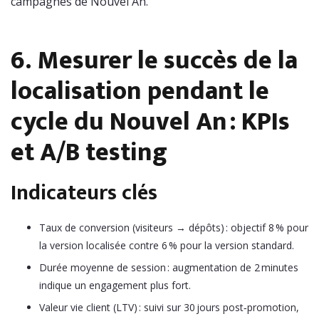
campagnes de Nouvel An.
6. Mesurer le succès de la
localisation pendant le
cycle du Nouvel An : KPIs
et A/B testing
Indicateurs clés
Taux de conversion (visiteurs → dépôts) : objectif 8 % pour
la version localisée contre 6 % pour la version standard.
Durée moyenne de session : augmentation de 2 minutes
indique un engagement plus fort.
Valeur vie client (LTV) : suivi sur 30 jours post‑promotion,