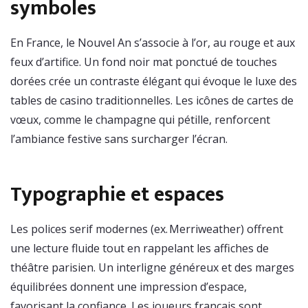
symboles
En France, le Nouvel An s’associe à l’or, au rouge et aux
feux d’artifice. Un fond noir mat ponctué de touches
dorées crée un contraste élégant qui évoque le luxe des
tables de casino traditionnelles. Les icônes de cartes de
vœux, comme le champagne qui pétille, renforcent
l’ambiance festive sans surcharger l’écran.
Typographie et espaces
Les polices serif modernes (ex. Merriweather) offrent
une lecture fluide tout en rappelant les affiches de
théâtre parisien. Un interligne généreux et des marges
équilibrées donnent une impression d’espace,
favorisant la confiance. Les joueurs français sont