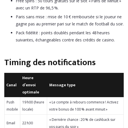
Free spins : 50 tours gratuits sur le slot « Paris de Minuit »
avec un RTP de 96,5 %.
Paris sans mise : mise de 10 € remboursée si le joueur ne
gagne pas au premier pari sur le match de football du soir.
Pack fidélité : points doublés pendant les 48 heures
suivantes, échangeables contre des crédits de casino.
Timing des notifications
Heure
Canal
d’envoi
Message type
optimale
Push
19 h00 (heure
« Le compte à rebours commence ! Activez
mobile
locale)
votre bonus de 100 % avant minuit »
« Dernière chance : 20 % de cashback sur
Email
22 h30
vos paris du soir »