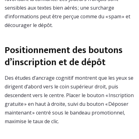
sensibles aux textes bien aérés ; une surcharge
d’informations peut être perçue comme du « spam » et
décourager le dépôt.
Positionnement des boutons
d’inscription et de dépôt
Des études d’ancrage cognitif montrent que les yeux se
dirigent d’abord vers le coin supérieur droit, puis
descendent vers le centre. Placer le bouton « Inscription
gratuite » en haut à droite, suivi du bouton « Déposer
maintenant » centré sous le bandeau promotionnel,
maximise le taux de clic.