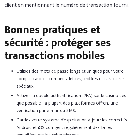
client en mentionnant le numéro de transaction fourni.
Bonnes pratiques et
sécurité : protéger ses
transactions mobiles
Utilisez des mots de passe longs et uniques pour votre
compte casino ; combinez lettres, chiffres et caractères
spéciaux.
Activez la double authentification (2FA) sur le casino dès
que possible ; la plupart des plateformes offrent une
vérification par e‑mail ou SMS.
Gardez votre système d’exploitation à jour : les correctifs
Android et iOS corrigent régulièrement des failles
exploitées par les cybercriminels.