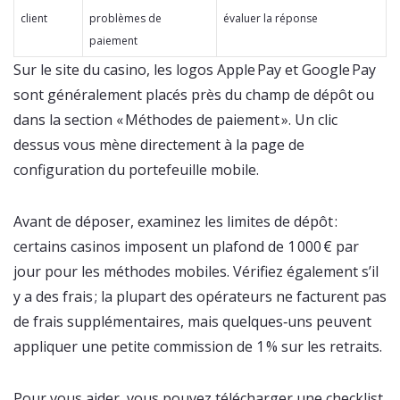
client
problèmes de
évaluer la réponse
paiement
Sur le site du casino, les logos Apple Pay et Google Pay
sont généralement placés près du champ de dépôt ou
dans la section « Méthodes de paiement ». Un clic
dessus vous mène directement à la page de
configuration du portefeuille mobile.
Avant de déposer, examinez les limites de dépôt :
certains casinos imposent un plafond de 1 000 € par
jour pour les méthodes mobiles. Vérifiez également s’il
y a des frais ; la plupart des opérateurs ne facturent pas
de frais supplémentaires, mais quelques‑uns peuvent
appliquer une petite commission de 1 % sur les retraits.
Pour vous aider, vous pouvez télécharger une checklist