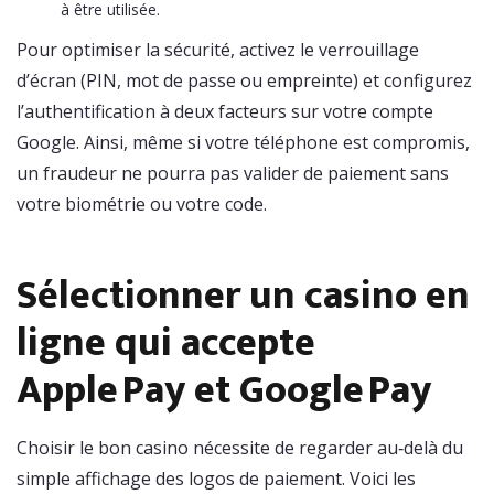
à être utilisée.
Pour optimiser la sécurité, activez le verrouillage
d’écran (PIN, mot de passe ou empreinte) et configurez
l’authentification à deux facteurs sur votre compte
Google. Ainsi, même si votre téléphone est compromis,
un fraudeur ne pourra pas valider de paiement sans
votre biométrie ou votre code.
Sélectionner un casino en
ligne qui accepte
Apple Pay et Google Pay
Choisir le bon casino nécessite de regarder au‑delà du
simple affichage des logos de paiement. Voici les