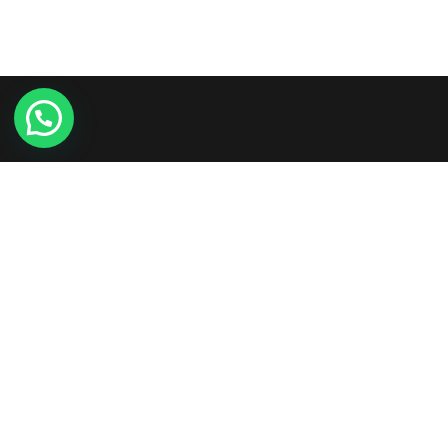
Etiam consequat sem ullamcorper, euismod metus sit
amet, tristique justo. Vestibulum mattis, nisi ut faucibus
commodo, risus ex commodo.