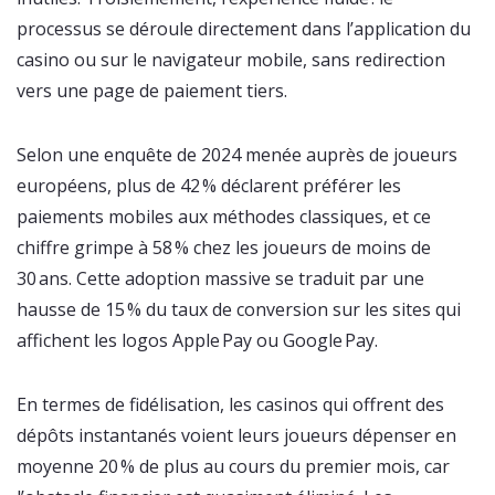
processus se déroule directement dans l’application du
casino ou sur le navigateur mobile, sans redirection
vers une page de paiement tiers.
Selon une enquête de 2024 menée auprès de joueurs
européens, plus de 42 % déclarent préférer les
paiements mobiles aux méthodes classiques, et ce
chiffre grimpe à 58 % chez les joueurs de moins de
30 ans. Cette adoption massive se traduit par une
hausse de 15 % du taux de conversion sur les sites qui
affichent les logos Apple Pay ou Google Pay.
En termes de fidélisation, les casinos qui offrent des
dépôts instantanés voient leurs joueurs dépenser en
moyenne 20 % de plus au cours du premier mois, car