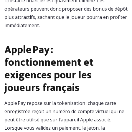
l’obstacle financier est quasiment éliminé. Les
opérateurs peuvent donc proposer des bonus de dépôt
plus attractifs, sachant que le joueur pourra en profiter
immédiatement.
Apple Pay :
fonctionnement et
exigences pour les
joueurs français
Apple Pay repose sur la tokenisation : chaque carte
enregistrée reçoit un numéro de compte virtuel qui ne
peut être utilisé que sur l’appareil Apple associé.
Lorsque vous validez un paiement, le jeton, la