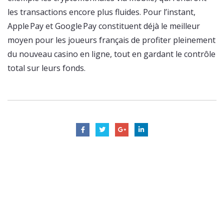
les transactions encore plus fluides. Pour l’instant,
Apple Pay et Google Pay constituent déjà le meilleur
moyen pour les joueurs français de profiter pleinement
du nouveau casino en ligne, tout en gardant le contrôle
total sur leurs fonds.