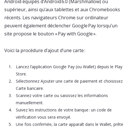
Android équipés d’Android 6.0 (Marshmallow) ou
supérieur, ainsi qu’aux tablettes et aux Chromebooks
récents. Les navigateurs Chrome sur ordinateur
peuvent également déclencher Google Pay lorsqu’un
site propose le bouton « Pay with Google ».
Voici la procédure d’ajout d’une carte :
Lancez l’application Google Pay (ou Wallet) depuis le Play
Store.
Sélectionnez Ajouter une carte de paiement et choisissez
Carte bancaire.
Scannez votre carte ou saisissez les informations
manuellement.
Suivez les instructions de votre banque : un code de
vérification vous sera envoyé.
Une fois confirmée, la carte apparaît dans le Wallet, prête