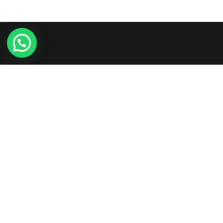
Etiam consequat sem ullamcorper, euismod metus sit
amet, tristique justo. Vestibulum mattis, nisi ut faucibus
commodo, risus ex commodo.