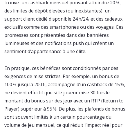
trouve : un cashback mensuel pouvant atteindre 20 %,
des limites de dépôt élevées (ou inexistantes), un
support client dédié disponible 24 h/24, et des cadeaux
exclusifs comme des smartphones ou des voyages. Ces
promesses sont présentées dans des bannières
lumineuses et des notifications push qui créent un
sentiment d’appartenance à une élite.
En pratique, ces bénéfices sont conditionnés par des
exigences de mise strictes. Par exemple, un bonus de
100 % jusqu’à 200 €, accompagné d’un cashback de 15 %,
ne devient effectif que si le joueur mise 30 fois le
montant du bonus sur des jeux avec un RTP (Return to
Player) supérieur à 95 %. De plus, les plafonds de bonus
sont souvent limités à un certain pourcentage du
volume de jeu mensuel, ce qui réduit l’impact réel pour