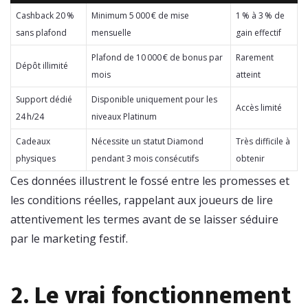
Cashback 20 %
Minimum 5 000 € de mise
1 % à 3 % de
sans plafond
mensuelle
gain effectif
Plafond de 10 000 € de bonus par
Rarement
Dépôt illimité
mois
atteint
Support dédié
Disponible uniquement pour les
Accès limité
24 h/24
niveaux Platinum
Cadeaux
Nécessite un statut Diamond
Très difficile à
physiques
pendant 3 mois consécutifs
obtenir
Ces données illustrent le fossé entre les promesses et
les conditions réelles, rappelant aux joueurs de lire
attentivement les termes avant de se laisser séduire
par le marketing festif.
2. Le vrai fonctionnement