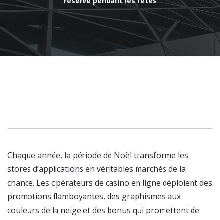
réserve pendant les fêtes
Chaque année, la période de Noël transforme les
stores d’applications en véritables marchés de la
chance. Les opérateurs de casino en ligne déploient des
promotions flamboyantes, des graphismes aux
couleurs de la neige et des bonus qui promettent de