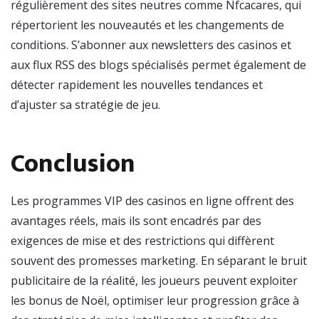
régulièrement des sites neutres comme Nfcacares, qui
répertorient les nouveautés et les changements de
conditions. S’abonner aux newsletters des casinos et
aux flux RSS des blogs spécialisés permet également de
détecter rapidement les nouvelles tendances et
d’ajuster sa stratégie de jeu.
Conclusion
Les programmes VIP des casinos en ligne offrent des
avantages réels, mais ils sont encadrés par des
exigences de mise et des restrictions qui diffèrent
souvent des promesses marketing. En séparant le bruit
publicitaire de la réalité, les joueurs peuvent exploiter
les bonus de Noël, optimiser leur progression grâce à