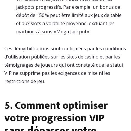
jackpots progressifs. Par exemple, un bonus de
dépôt de 150 % peut être limité aux jeux de table
et aux slots à volatilité moyenne, excluant les
machines à sous « Mega Jackpot ».
Ces démythifications sont confirmées par les conditions
d’utilisation publiées sur les sites de casino et par les
témoignages de joueurs qui ont constaté que le statut
VIP ne supprime pas les exigences de mise ni les
restrictions de jeu.
5. Comment optimiser
votre progression VIP
sans dépasser votre