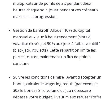
multiplicateur de points de 2 x pendant deux
heures chaque soir. Jouer pendant ces créneaux
maximise la progression.
Gestion de bankroll : Allouer 10 % du capital
mensuel aux jeux à haut rendement (slots à
volatilité élevée) et 90 % aux jeux à faible volatilité
(blackjack, roulette). Cette répartition limite les
pertes tout en maintenant un flux de points
constant.
Suivre les conditions de mise : Avant d’accepter un
bonus, calculer le wagering requis (par exemple,
30x le bonus). Si le volume de jeu nécessaire
dépasse votre budget, il vaut mieux refuser l’offre.