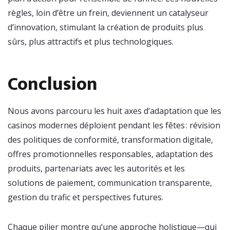
règles, loin d’être un frein, deviennent un catalyseur
d’innovation, stimulant la création de produits plus
sûrs, plus attractifs et plus technologiques.
Conclusion
Nous avons parcouru les huit axes d’adaptation que les
casinos modernes déploient pendant les fêtes : révision
des politiques de conformité, transformation digitale,
offres promotionnelles responsables, adaptation des
produits, partenariats avec les autorités et les
solutions de paiement, communication transparente,
gestion du trafic et perspectives futures.
Chaque pilier montre qu’une approche holistique—qui