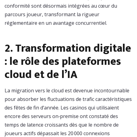
conformité sont désormais intégrées au cœur du
parcours joueur, transformant la rigueur
réglementaire en un avantage concurrentiel.
2. Transformation digitale
: le rôle des plateformes
cloud et de l’IA
La migration vers le cloud est devenue incontournable
pour absorber les fluctuations de trafic caractéristiques
des fêtes de fin d’année. Les casinos qui utilisaient
encore des serveurs on‑premise ont constaté des
temps de latence croissants dès que le nombre de
joueurs actifs dépassait les 20 000 connexions