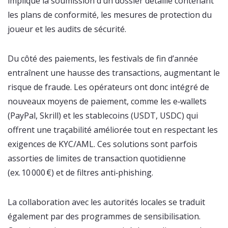
implique la soumission d’un dossier détaillé contenant
les plans de conformité, les mesures de protection du
joueur et les audits de sécurité.
Du côté des paiements, les festivals de fin d’année
entraînent une hausse des transactions, augmentant le
risque de fraude. Les opérateurs ont donc intégré de
nouveaux moyens de paiement, comme les e‑wallets
(PayPal, Skrill) et les stablecoins (USDT, USDC) qui
offrent une traçabilité améliorée tout en respectant les
exigences de KYC/AML. Ces solutions sont parfois
assorties de limites de transaction quotidienne
(ex. 10 000 €) et de filtres anti‑phishing.
La collaboration avec les autorités locales se traduit
également par des programmes de sensibilisation.