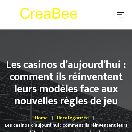
Les casinos d’aujourd’hui :
comment ils réinventent
leurs modèles face aux
nouvelles règles de jeu
Home
Uncategorized
Les casinos d’aujourd’hui : comment ils réinventent leurs