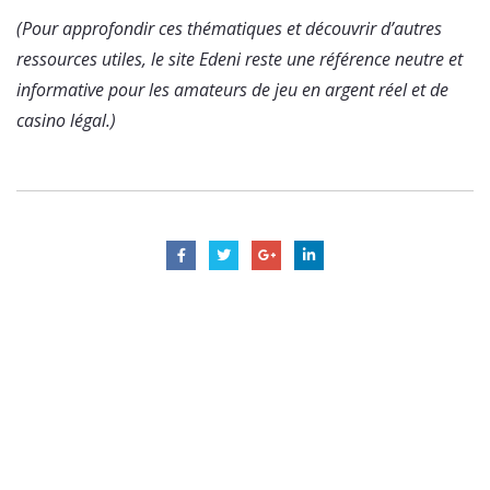
(Pour approfondir ces thématiques et découvrir d’autres
ressources utiles, le site Edeni reste une référence neutre et
informative pour les amateurs de jeu en argent réel et de
casino légal.)