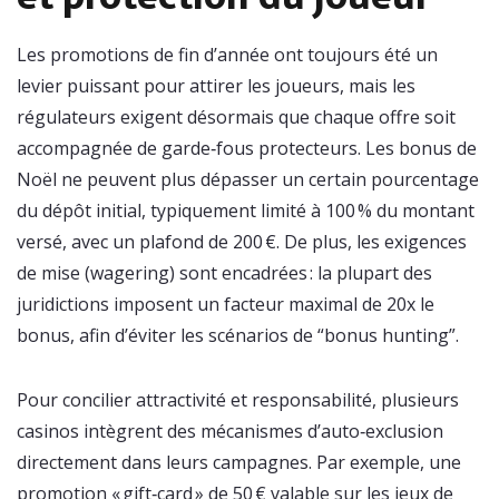
Les promotions de fin d’année ont toujours été un
levier puissant pour attirer les joueurs, mais les
régulateurs exigent désormais que chaque offre soit
accompagnée de garde‑fous protecteurs. Les bonus de
Noël ne peuvent plus dépasser un certain pourcentage
du dépôt initial, typiquement limité à 100 % du montant
versé, avec un plafond de 200 €. De plus, les exigences
de mise (wagering) sont encadrées : la plupart des
juridictions imposent un facteur maximal de 20x le
bonus, afin d’éviter les scénarios de “bonus hunting”.
Pour concilier attractivité et responsabilité, plusieurs
casinos intègrent des mécanismes d’auto‑exclusion
directement dans leurs campagnes. Par exemple, une
promotion « gift‑card » de 50 € valable sur les jeux de