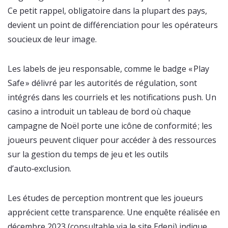
Ce petit rappel, obligatoire dans la plupart des pays,
devient un point de différenciation pour les opérateurs
soucieux de leur image.
Les labels de jeu responsable, comme le badge « Play
Safe » délivré par les autorités de régulation, sont
intégrés dans les courriels et les notifications push. Un
casino a introduit un tableau de bord où chaque
campagne de Noël porte une icône de conformité ; les
joueurs peuvent cliquer pour accéder à des ressources
sur la gestion du temps de jeu et les outils
d’auto‑exclusion.
Les études de perception montrent que les joueurs
apprécient cette transparence. Une enquête réalisée en
décembre 2023 (consultable via le site Edeni) indique