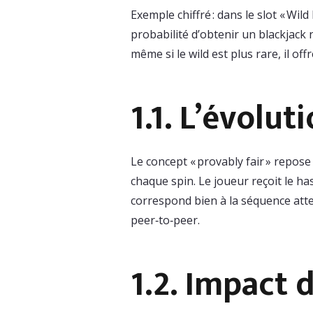
Exemple chiffré : dans le slot « Wil
probabilité d’obtenir un blackjack 
même si le wild est plus rare, il off
1.1. L’évolut
Le concept « provably fair » repos
chaque spin. Le joueur reçoit le has
correspond bien à la séquence atte
peer‑to‑peer.
1.2. Impact d