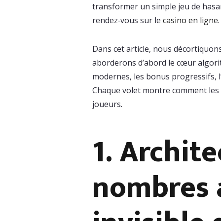
transformer un simple jeu de hasar
rendez‑vous sur le
casino en ligne
.
Dans cet article, nous décortiquons 
aborderons d’abord le cœur algori
modernes, les bonus progressifs, l
Chaque volet montre comment les 
joueurs.
1. Archit
nombres a