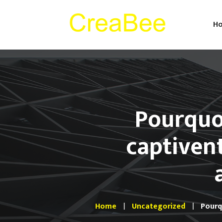
H
Pourquoi
captivent
Home
Uncategorized
Pourq