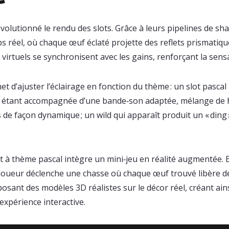
volutionné le rendu des slots. Grâce à leurs pipelines de s
s réel, où chaque œuf éclaté projette des reflets prismatique
 virtuels se synchronisent avec les gains, renforçant la sen
met d’ajuster l’éclairage en fonction du thème : un slot pasc
n étant accompagnée d’une bande‑son adaptée, mélange de h
de façon dynamique ; un wild qui apparaît produit un « ding 
ot à thème pascal intègre un mini‑jeu en réalité augmentée.
joueur déclenche une chasse où chaque œuf trouvé libère de
posant des modèles 3D réalistes sur le décor réel, créant a
expérience interactive.