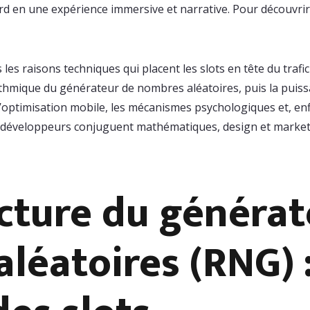
d en une expérience immersive et narrative. Pour découvrir 
les raisons techniques qui placent les slots en tête du trafi
thmique du générateur de nombres aléatoires, puis la pui
’optimisation mobile, les mécanismes psychologiques et, enfi
développeurs conjuguent mathématiques, design et market
ecture du généra
léatoires (RNG) 