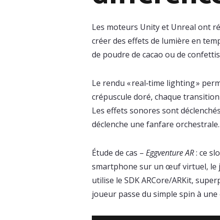
Les moteurs Unity et Unreal ont ré
créer des effets de lumière en temp
de poudre de cacao ou de confettis
Le rendu « real‑time lighting » per
crépuscule doré, chaque transitio
Les effets sonores sont déclenchés 
déclenche une fanfare orchestrale.
Étude de cas –
Eggventure AR
: ce sl
smartphone sur un œuf virtuel, le 
utilise le SDK ARCore/ARKit, super
joueur passe du simple spin à une 