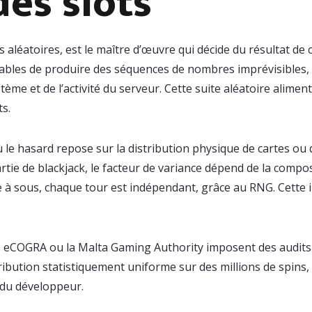
des slots
léatoires, est le maître d’œuvre qui décide du résultat de c
bles de produire des séquences de nombres imprévisibles, 
tème et de l’activité du serveur. Cette suite aléatoire alimen
ts.
 le hasard repose sur la distribution physique de cartes ou 
ie de blackjack, le facteur de variance dépend de la compo
 à sous, chaque tour est indépendant, grâce au RNG. Cette 
 eCOGRA ou la Malta Gaming Authority imposent des audits 
ribution statistiquement uniforme sur des millions de spins,
 du développeur.