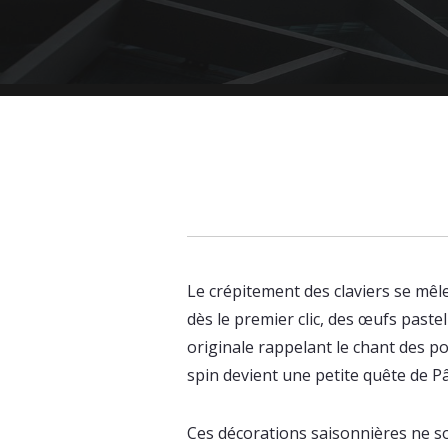
Le crépitement des claviers se mêle
dès le premier clic, des œufs pastel
originale rappelant le chant des po
spin devient une petite quête de P
Ces décorations saisonnières ne son