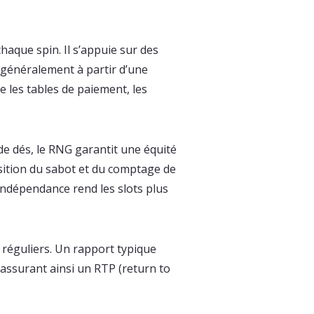
haque spin. Il s’appuie sur des
généralement à partir d’une
te les tables de paiement, les
de dés, le RNG garantit une équité
sition du sabot et du comptage de
indépendance rend les slots plus
réguliers. Un rapport typique
 assurant ainsi un RTP (return to