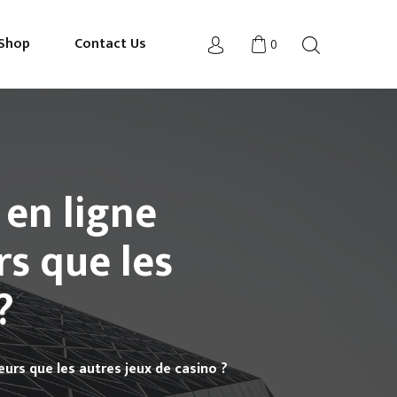
Shop
Contact Us
0
 en ligne
rs que les
?
urs que les autres jeux de casino ?