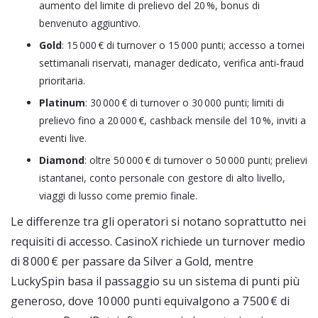
aumento del limite di prelievo del 20 %, bonus di
benvenuto aggiuntivo.
Gold
: 15 000 € di turnover o 15 000 punti; accesso a tornei
settimanali riservati, manager dedicato, verifica anti‑fraud
prioritaria.
Platinum
: 30 000 € di turnover o 30 000 punti; limiti di
prelievo fino a 20 000 €, cashback mensile del 10 %, inviti a
eventi live.
Diamond
: oltre 50 000 € di turnover o 50 000 punti; prelievi
istantanei, conto personale con gestore di alto livello,
viaggi di lusso come premio finale.
Le differenze tra gli operatori si notano soprattutto nei
requisiti di accesso. CasinoX richiede un turnover medio
di 8 000 € per passare da Silver a Gold, mentre
LuckySpin basa il passaggio su un sistema di punti più
generoso, dove 10 000 punti equivalgono a 7 500 € di