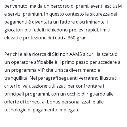
benvenuto, ma da un percorso di premi, eventi esclusivi
e servizi premium. In questo contesto la sicurezza dei
pagamenti è diventata un fattore discriminante: i
giocatori più fedeli richiedono prelievi rapidi, limiti
elevati e protezione dei dati a 360 gradi.
Per chi è alla ricerca di
Siti non AAMS sicuri
, la scelta di
un operatore affidabile è il primo passo per accedere a
un programma VIP che unisca divertimento e
tranquillità. Nei paragrafi seguenti verranno illustrati i
criteri di valutazione utilizzati per confrontare i
principali programmi, con un occhio di riguardo alle
offerte di torneo, ai bonus personalizzati e alle
tecnologie di pagamento impiegate.