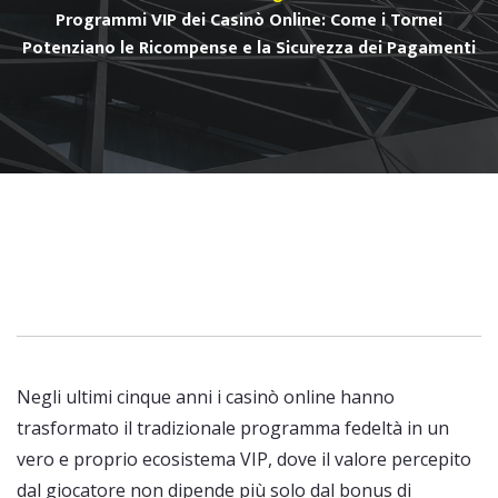
Programmi VIP dei Casinò Online: Come i Tornei
Potenziano le Ricompense e la Sicurezza dei Pagamenti
Negli ultimi cinque anni i casinò online hanno
trasformato il tradizionale programma fedeltà in un
vero e proprio ecosistema VIP, dove il valore percepito
dal giocatore non dipende più solo dal bonus di