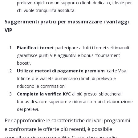
prelievo rapidi con un supporto clienti dedicato, ideale per
chi vuole tranquillità assoluta.
Suggerimenti pratici per massimizzare i vantaggi
VIP
Pianifica i tornei
: partecipare a tutti i tornei settimanali
garantisce punti VIP aggiuntivi e bonus “tournament
boost”.
Utilizza metodi di pagamento premium
: carte Visa
Infinite o e‑wallets aumentano i limiti di prelievo e
riducono le commissioni.
Completa la verifica KYC
al più presto: sbloccherai
bonus di valore superiore e ridurrai i tempi di elaborazione
dei prelievi.
Per approfondire le caratteristiche dei vari programmi
e confrontare le offerte più recenti, è possibile
consultare risorse come Win Casin, che raccoglie