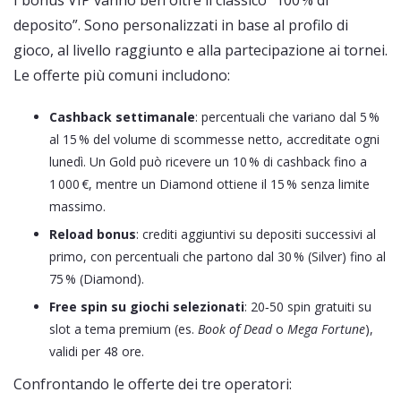
I bonus VIP vanno ben oltre il classico “100 % di
deposito”. Sono personalizzati in base al profilo di
gioco, al livello raggiunto e alla partecipazione ai tornei.
Le offerte più comuni includono:
Cashback settimanale
: percentuali che variano dal 5 %
al 15 % del volume di scommesse netto, accreditate ogni
lunedì. Un Gold può ricevere un 10 % di cashback fino a
1 000 €, mentre un Diamond ottiene il 15 % senza limite
massimo.
Reload bonus
: crediti aggiuntivi su depositi successivi al
primo, con percentuali che partono dal 30 % (Silver) fino al
75 % (Diamond).
Free spin su giochi selezionati
: 20‑50 spin gratuiti su
slot a tema premium (es.
Book of Dead
o
Mega Fortune
),
validi per 48 ore.
Confrontando le offerte dei tre operatori: