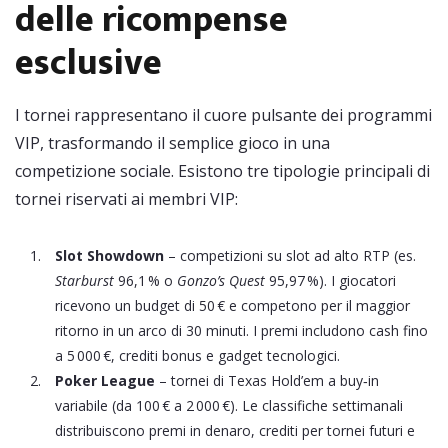
delle ricompense
esclusive
I tornei rappresentano il cuore pulsante dei programmi
VIP, trasformando il semplice gioco in una
competizione sociale. Esistono tre tipologie principali di
tornei riservati ai membri VIP:
Slot Showdown
– competizioni su slot ad alto RTP (es.
Starburst
96,1 % o
Gonzo’s Quest
95,97 %). I giocatori
ricevono un budget di 50 € e competono per il maggior
ritorno in un arco di 30 minuti. I premi includono cash fino
a 5 000 €, crediti bonus e gadget tecnologici.
Poker League
– tornei di Texas Hold’em a buy‑in
variabile (da 100 € a 2 000 €). Le classifiche settimanali
distribuiscono premi in denaro, crediti per tornei futuri e