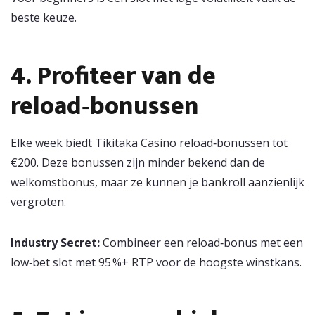
beste keuze.
4. Profiteer van de
reload‑bonussen
Elke week biedt Tikitaka Casino reload‑bonussen tot
€200. Deze bonussen zijn minder bekend dan de
welkomstbonus, maar ze kunnen je bankroll aanzienlijk
vergroten.
Industry Secret:
Combineer een reload‑bonus met een
low‑bet slot met 95 %+ RTP voor de hoogste winstkans.