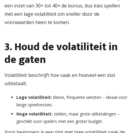
een inzet van 30× tot 40× de bonus, dus kies spellen
met een lage volatiliteit om sneller door de
voorwaarden heen te komen.
3. Houd de volatiliteit in
de gaten
Volatiliteit beschrijft hoe vaak en hoeveel een slot
uitbetaalt.
Lage volatiliteit:
kleine, frequente winsten – ideaal voor
lange speelsessies.
Hoge volatiliteit:
zelden, maar grote uitbetalingen –
geschikt voor spelers met een groter budget.
Voor beginners is een slot met lage volatiliteit vaak de