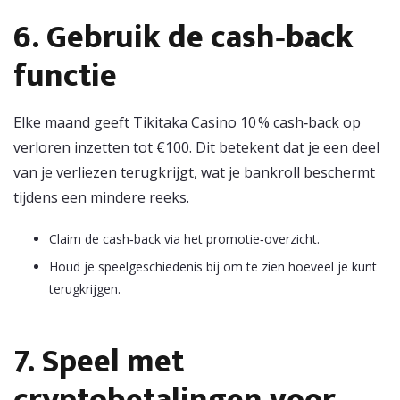
6. Gebruik de cash‑back
functie
Elke maand geeft Tikitaka Casino 10 % cash‑back op
verloren inzetten tot €100. Dit betekent dat je een deel
van je verliezen terugkrijgt, wat je bankroll beschermt
tijdens een mindere reeks.
Claim de cash‑back via het promotie‑overzicht.
Houd je speelgeschiedenis bij om te zien hoeveel je kunt
terugkrijgen.
7. Speel met