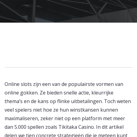
Online slots zijn een van de populairste vormen van
online gokken. Ze bieden snelle actie, kleurrijke
thema’s en de kans op flinke uitbetalingen. Toch weten
veel spelers niet hoe ze hun winstkansen kunnen
maximaliseren, zeker niet op een platform met meer
dan 5.000 spellen zoals Tikitaka Casino. In dit artikel
delen we tien concrete strategieën die je meteen kunt