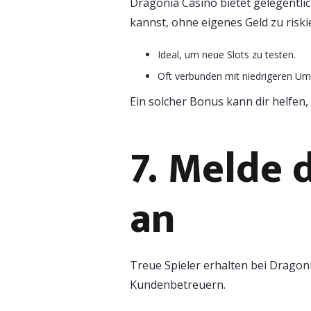
Dragonia Casino bietet gelegentlic
kannst, ohne eigenes Geld zu riski
Ideal, um neue Slots zu testen.
Oft verbunden mit niedrigeren U
Ein solcher Bonus kann dir helfen,
7. Melde 
an
Treue Spieler erhalten bei Dragon
Kundenbetreuern.