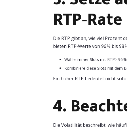
RTP‑Rate
Die RTP gibt an, wie viel Prozent d
bieten RTP‑Werte von 96 % bis 98 
Wähle immer Slots mit RTP ≥ 96 %
Kombiniere diese Slots mit dem B
Ein hoher RTP bedeutet nicht sofor
4. Beachte
Die Volatilität beschreibt, wie häu