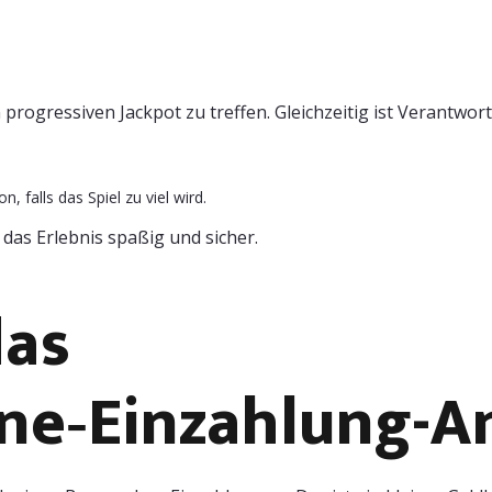
 progressiven Jackpot zu treffen. Gleichzeitig ist Verantw
, falls das Spiel zu viel wird.
t das Erlebnis spaßig und sicher.
das
ne‑Einzahlung-A