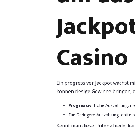
Jackpot
Casino
Ein progressiver Jackpot wächst mit
können riesige Gewinne bringen, do
Progressiv
: Hohe Auszahlung, nie
Fix
: Geringere Auszahlung, dafür 
Kennt man diese Unterschiede, kann