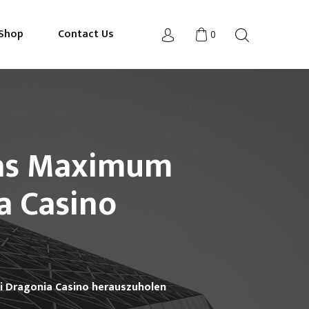
Shop
Contact Us
0
das Maximum
a Casino
i Dragonia Casino herauszuholen