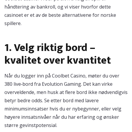
håndtering av bankroll, og vi viser hvorfor dette
casinoet er et av de beste alternativene for norske
spillere.
1. Velg riktig bord –
kvalitet over kvantitet
Når du logger inn på Coolbet Casino, møter du over
380 live‑bord fra Evolution Gaming. Det kan virke
overveldende, men husk at flere bord ikke nødvendigvis
betyr bedre odds. Se etter bord med lavere
minimumsinnsatser hvis du er nybegynner, eller velg
høyere innsatsnivåer når du har erfaring og ønsker
større gevinstpotensial.