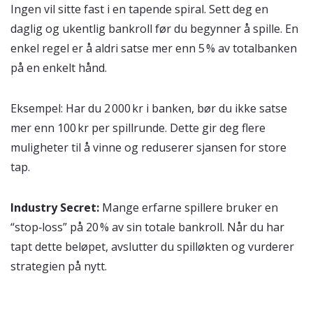
Ingen vil sitte fast i en tapende spiral. Sett deg en
daglig og ukentlig bankroll før du begynner å spille. En
enkel regel er å aldri satse mer enn 5 % av totalbanken
på en enkelt hånd.
Eksempel: Har du 2 000 kr i banken, bør du ikke satse
mer enn 100 kr per spillrunde. Dette gir deg flere
muligheter til å vinne og reduserer sjansen for store
tap.
Industry Secret:
Mange erfarne spillere bruker en
“stop‑loss” på 20 % av sin totale bankroll. Når du har
tapt dette beløpet, avslutter du spilløkten og vurderer
strategien på nytt.