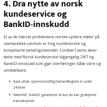
4. Dra nytte av norsk
kundeservice og
BankID‑innskudd
Et av de største problemene norske spillere møter på
utenlandske casinoer er treg kundeservice og
kompliserte betalingsmetoder. Coolbet Casino løser
dette med Norsk kundeservice tilgjengelig 24/7 og
BankID‑innskudd som gjør overføringer både sikre og
umiddelbare.
Rask uttak: Gjennomsnittlig behandlingstid er under
24 timer.
Sikkerhet: BankID garanterer at kun du kan godkjenne
transaksjoner.