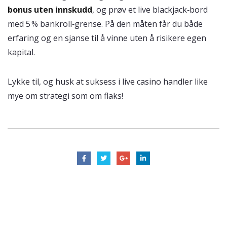
bonus uten innskudd
, og prøv et live blackjack‑bord
med 5 % bankroll‑grense. På den måten får du både
erfaring og en sjanse til å vinne uten å risikere egen
kapital.
Lykke til, og husk at suksess i live casino handler like
mye om strategi som om flaks!