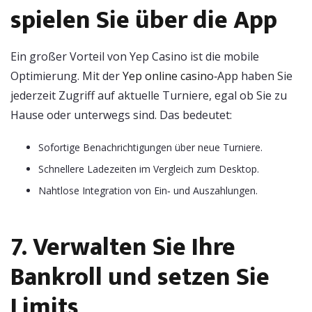
spielen Sie über die App
Ein großer Vorteil von Yep Casino ist die mobile
Optimierung. Mit der
Yep online casino
‑App haben Sie
jederzeit Zugriff auf aktuelle Turniere, egal ob Sie zu
Hause oder unterwegs sind. Das bedeutet:
Sofortige Benachrichtigungen über neue Turniere.
Schnellere Ladezeiten im Vergleich zum Desktop.
Nahtlose Integration von Ein‑ und Auszahlungen.
7. Verwalten Sie Ihre
Bankroll und setzen Sie
Limits