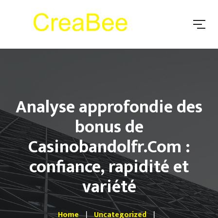
Analyse approfondie des
bonus de
Casinobandolfr.Com :
confiance, rapidité et
variété
Home
Uncategorized