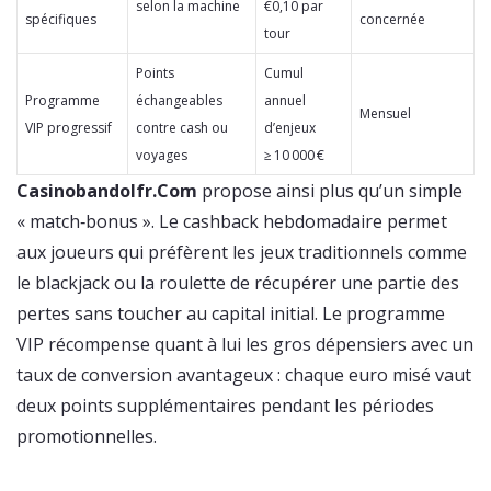
selon la machine
€0,10 par
spécifiques
concernée
tour
Points
Cumul
Programme
échangeables
annuel
Mensuel
VIP progressif
contre cash ou
d’enjeux
voyages
≥ 10 000 €
Casinobandolfr.Com
propose ainsi plus qu’un simple
« match‑bonus ». Le cashback hebdomadaire permet
aux joueurs qui préfèrent les jeux traditionnels comme
le blackjack ou la roulette de récupérer une partie des
pertes sans toucher au capital initial. Le programme
VIP récompense quant à lui les gros dépensiers avec un
taux de conversion avantageux : chaque euro misé vaut
deux points supplémentaires pendant les périodes
promotionnelles.