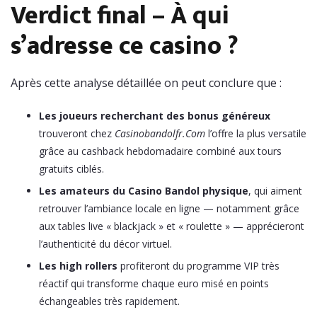
Verdict final – À qui
s’adresse ce casino ?
Après cette analyse détaillée on peut conclure que :
Les joueurs recherchant des bonus généreux
trouveront chez
Casinobandolfr.Com
l’offre la plus versatile
grâce au cashback hebdomadaire combiné aux tours
gratuits ciblés.
Les amateurs du Casino Bandol physique
, qui aiment
retrouver l’ambiance locale en ligne — notamment grâce
aux tables live « blackjack » et « roulette » — apprécieront
l’authenticité du décor virtuel.
Les high rollers
profiteront du programme VIP très
réactif qui transforme chaque euro misé en points
échangeables très rapidement.