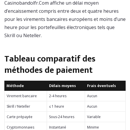
Casinobandolfr.Com affiche un délai moyen
d’encaissement compris entre deux et quatre heures
pour les virements bancaires européens et moins d’une
heure pour les portefeuilles électroniques tels que
Skrill ou Neteller.
Tableau comparatif des
méthodes de paiement
Méthode
Délais moyens
Frais éventuels
Virement bancaire
2‑4 heures
Aucun
Skrill / Neteller
≤ 1 heure
Aucun
Carte prépayée
Sous‑24 heures
Variable
Cryptomonnaies
Instantané
Minime