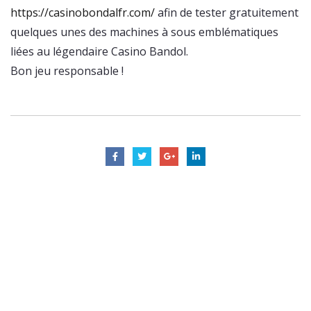
https://casinobondalfr.com/
afin de tester gratuitement
quelques unes des machines à sous emblématiques
liées au légendaire Casino Bandol.
Bon jeu responsable !