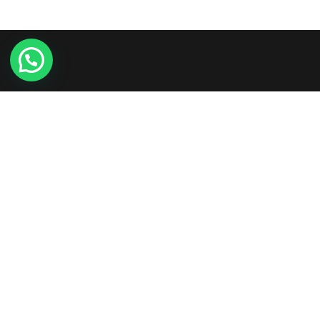
Etiam consequat sem ullamcorper, euismod metus sit
amet, tristique justo. Vestibulum mattis, nisi ut faucibus
commodo, risus ex commodo.