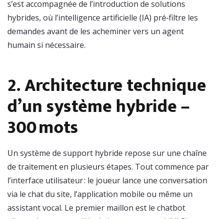
s’est accompagnée de l’introduction de solutions
hybrides, où l’intelligence artificielle (IA) pré‑filtre les
demandes avant de les acheminer vers un agent
humain si nécessaire.
2. Architecture technique
d’un système hybride –
300 mots
Un système de support hybride repose sur une chaîne
de traitement en plusieurs étapes. Tout commence par
l’interface utilisateur : le joueur lance une conversation
via le chat du site, l’application mobile ou même un
assistant vocal. Le premier maillon est le chatbot