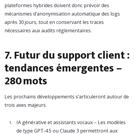
plateformes hybrides doivent donc prévoir des
mécanismes d’anonymisation automatique des logs
après 30 jours, tout en conservant les traces
nécessaires aux audits réglementaires.
7. Futur du support client :
tendances émergentes –
280 mots
Les prochains développements s’articuleront autour de
trois axes majeurs.
IA générative et assistants vocaux – Les modèles
de type GPT‑4.5 ou Claude 3 permettront aux