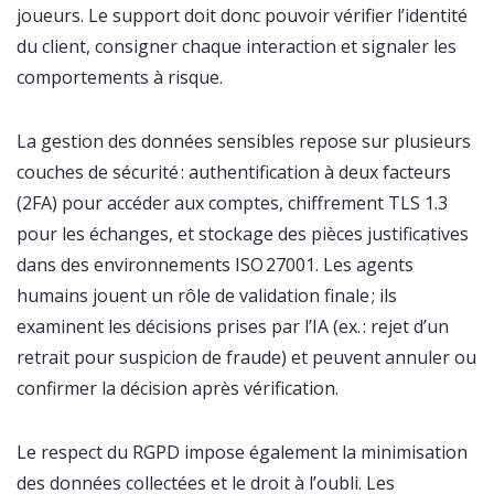
joueurs. Le support doit donc pouvoir vérifier l’identité
du client, consigner chaque interaction et signaler les
comportements à risque.
La gestion des données sensibles repose sur plusieurs
couches de sécurité : authentification à deux facteurs
(2FA) pour accéder aux comptes, chiffrement TLS 1.3
pour les échanges, et stockage des pièces justificatives
dans des environnements ISO 27001. Les agents
humains jouent un rôle de validation finale ; ils
examinent les décisions prises par l’IA (ex. : rejet d’un
retrait pour suspicion de fraude) et peuvent annuler ou
confirmer la décision après vérification.
Le respect du RGPD impose également la minimisation
des données collectées et le droit à l’oubli. Les