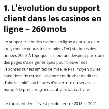
1. L’évolution du support
client dans les casinos en
ligne – 260 mots
Le support client des casinos en ligne a parcouru un
long chemin depuis les premiers FAQ statiques des
années 2000. À l’époque, les joueurs devaient parcourir
des pages d’aide génériques pour trouver des
réponses sur les limites de mise, le RTP moyen ou les
conditions de retrait. L’avènement du chat en direct,
d’abord limité aux heures d’ouverture du service, a
marqué le premier grand saut vers la réactivité.
Le tournant décisif s’est produit entre 2018 et 2021,