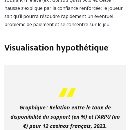
sous à RTP élevé (ex. :
Gonzo’s Quest
96,0 %). Cette
hausse s’explique par la confiance renforcée : le joueur
sait qu’il pourra résoudre rapidement un éventuel
problème de paiement et se concentre sur le jeu.
Visualisation hypothétique
Graphique : Relation entre le taux de
disponibilité du support (en %) et l’ARPU (en
€) pour 12 casinos français, 2023.