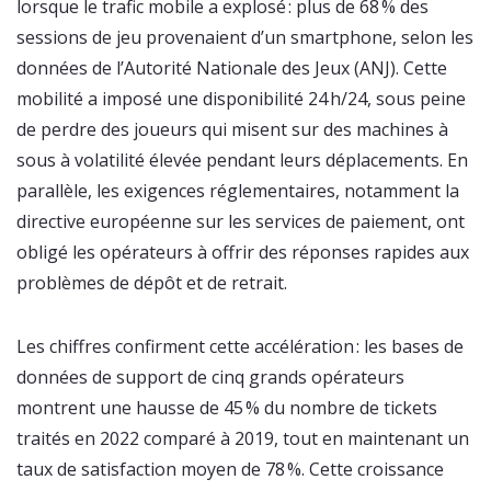
lorsque le trafic mobile a explosé : plus de 68 % des
sessions de jeu provenaient d’un smartphone, selon les
données de l’Autorité Nationale des Jeux (ANJ). Cette
mobilité a imposé une disponibilité 24 h/24, sous peine
de perdre des joueurs qui misent sur des machines à
sous à volatilité élevée pendant leurs déplacements. En
parallèle, les exigences réglementaires, notamment la
directive européenne sur les services de paiement, ont
obligé les opérateurs à offrir des réponses rapides aux
problèmes de dépôt et de retrait.
Les chiffres confirment cette accélération : les bases de
données de support de cinq grands opérateurs
montrent une hausse de 45 % du nombre de tickets
traités en 2022 comparé à 2019, tout en maintenant un
taux de satisfaction moyen de 78 %. Cette croissance