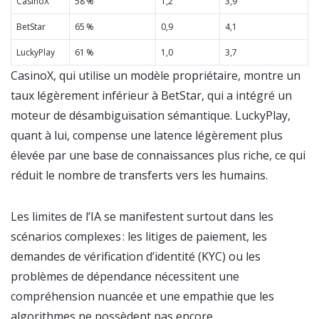
CasinoX
58 %
1,2
3,9
BetStar
65 %
0,9
4,1
LuckyPlay
61 %
1,0
3,7
CasinoX, qui utilise un modèle propriétaire, montre un
taux légèrement inférieur à BetStar, qui a intégré un
moteur de désambiguïsation sémantique. LuckyPlay,
quant à lui, compense une latence légèrement plus
élevée par une base de connaissances plus riche, ce qui
réduit le nombre de transferts vers les humains.
Les limites de l’IA se manifestent surtout dans les
scénarios complexes : les litiges de paiement, les
demandes de vérification d’identité (KYC) ou les
problèmes de dépendance nécessitent une
compréhension nuancée et une empathie que les
algorithmes ne possèdent pas encore.