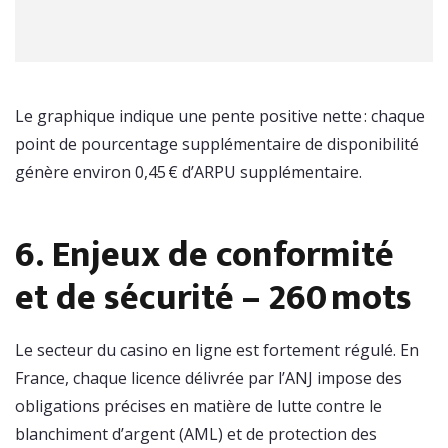
Le graphique indique une pente positive nette : chaque
point de pourcentage supplémentaire de disponibilité
génère environ 0,45 € d’ARPU supplémentaire.
6. Enjeux de conformité
et de sécurité – 260 mots
Le secteur du casino en ligne est fortement régulé. En
France, chaque licence délivrée par l’ANJ impose des
obligations précises en matière de lutte contre le
blanchiment d’argent (AML) et de protection des