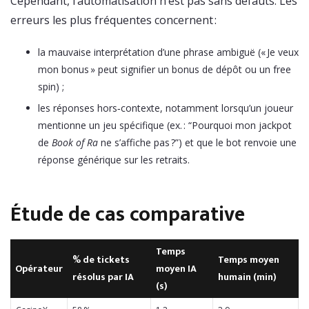
Cependant, l’automatisation n’est pas sans défauts. Les
erreurs les plus fréquentes concernent :
la mauvaise interprétation d’une phrase ambiguë (« Je veux
mon bonus » peut signifier un bonus de dépôt ou un free
spin) ;
les réponses hors‑contexte, notamment lorsqu’un joueur
mentionne un jeu spécifique (ex. : “Pourquoi mon jackpot
de
Book of Ra
ne s’affiche pas ?”) et que le bot renvoie une
réponse générique sur les retraits.
Étude de cas comparative
Temps
% de tickets
Temps moyen
Opérateur
moyen IA
résolus par IA
humain (min)
(s)