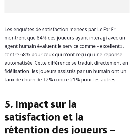
Les enquêtes de satisfaction menées par Le Far Fr
montrent que 84 % des joueurs ayant interagi avec un
agent humain évaluent le service comme « excellent »,
contre 68 % pour ceux qui n’ont reçu qu’une réponse
automatisée. Cette différence se traduit directement en
fidélisation : les joueurs assistés par un humain ont un
taux de churn de 12 % contre 21 % pour les autres.
5. Impact sur la
satisfaction et la
rétention des joueurs –