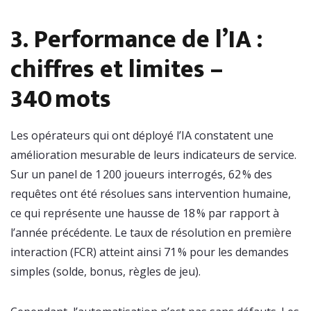
3. Performance de l’IA :
chiffres et limites –
340 mots
Les opérateurs qui ont déployé l’IA constatent une
amélioration mesurable de leurs indicateurs de service.
Sur un panel de 1 200 joueurs interrogés, 62 % des
requêtes ont été résolues sans intervention humaine,
ce qui représente une hausse de 18 % par rapport à
l’année précédente. Le taux de résolution en première
interaction (FCR) atteint ainsi 71 % pour les demandes
simples (solde, bonus, règles de jeu).