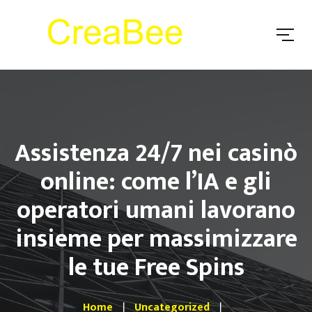
Assistenza 24/7 nei casinò
online: come l’IA e gli
operatori umani lavorano
insieme per massimizzare
le tue Free Spins
Home
Uncategorized