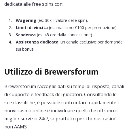
dedicata alle free spins con:
Wagering
(es. 30x il valore delle spin).
Limiti di vincita
(es. massimo €100 per promozione).
Scadenza
(es. 48 ore dalla concessione).
Assistenza dedicata
: un canale esclusivo per domande
sui bonus.
Utilizzo di Brewersforum
Brewersforum raccoglie dati su tempi di risposta, canali
di supporto e feedback dei giocatori. Consultando le
sue classifiche, è possibile confrontare rapidamente i
nuovi casinò online e individuare quelli che offrono il
miglior servizio 24/7, soprattutto per i bonus casinò
non AAMS.