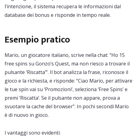
l’intenzione, il sistema recupera le informazioni dal
database dei bonus e risponde in tempo reale.
Esempio pratico
Mario, un giocatore italiano, scrive nella chat: “Ho 15
free spins su Gonzo’s Quest, ma non riesco a trovare il
pulsante ‘Riscatta’”. Il bot analizza la frase, riconosce il
gioco e la richiesta, e risponde: “Ciao Mario, per attivare
le tue spin vai su ‘Promozioni’, seleziona ‘Free Spins’ e
premi ‘Riscatta’. Se il pulsante non appare, prova a
svuotare la cache del browser”. In pochi secondi Mario
è di nuovo in gioco.
I vantaggi sono evidenti: