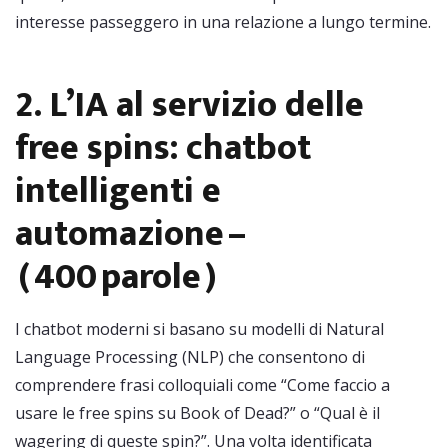
interesse passeggero in una relazione a lungo termine.
2. L’IA al servizio delle
free spins: chatbot
intelligenti e
automazione –
( 400 parole )
I chatbot moderni si basano su modelli di Natural
Language Processing (NLP) che consentono di
comprendere frasi colloquiali come “Come faccio a
usare le free spins su Book of Dead?” o “Qual è il
wagering di queste spin?”. Una volta identificata