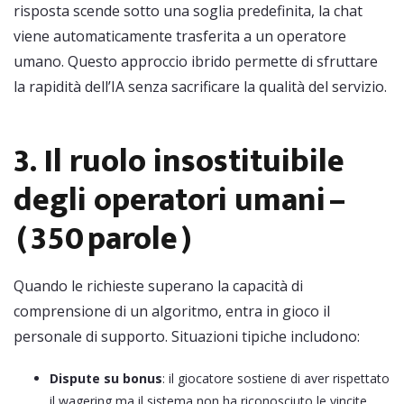
risposta scende sotto una soglia predefinita, la chat
viene automaticamente trasferita a un operatore
umano. Questo approccio ibrido permette di sfruttare
la rapidità dell’IA senza sacrificare la qualità del servizio.
3. Il ruolo insostituibile
degli operatori umani –
( 350 parole )
Quando le richieste superano la capacità di
comprensione di un algoritmo, entra in gioco il
personale di supporto. Situazioni tipiche includono:
Dispute su bonus
: il giocatore sostiene di aver rispettato
il wagering ma il sistema non ha riconosciuto le vincite.