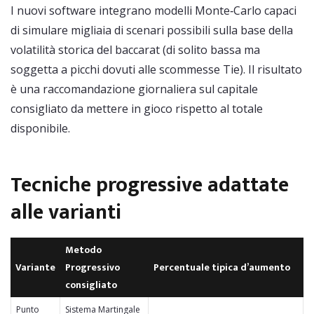
I nuovi software integrano modelli Monte‑Carlo capaci
di simulare migliaia di scenari possibili sulla base della
volatilità storica del baccarat (di solito bassa ma
soggetta a picchi dovuti alle scommesse Tie). Il risultato
è una raccomandazione giornaliera sul capitale
consigliato da mettere in gioco rispetto al totale
disponibile.
Tecniche progressive adattate
alle varianti
Metodo
Variante
Progressivo
Percentuale tipica d’aumento
consigliato
Punto
Sistema Martingale