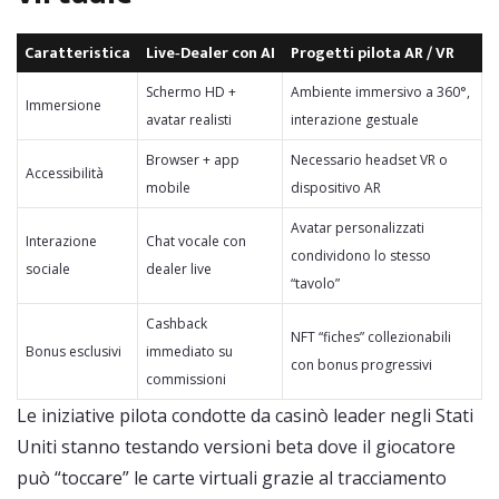
Caratteristica
Live‑Dealer con AI
Progetti pilota AR / VR
Schermo HD +
Ambiente immersivo a 360°,
Immersione
avatar realisti
interazione gestuale
Browser + app
Necessario headset VR o
Accessibilità
mobile
dispositivo AR
Avatar personalizzati
Interazione
Chat vocale con
condividono lo stesso
sociale
dealer live
“tavolo”
Cashback
NFT “fiches” collezionabili
Bonus esclusivi
immediato su
con bonus progressivi
commissioni
Le iniziative pilota condotte da casinò leader negli Stati
Uniti stanno testando versioni beta dove il giocatore
può “toccare” le carte virtuali grazie al tracciamento