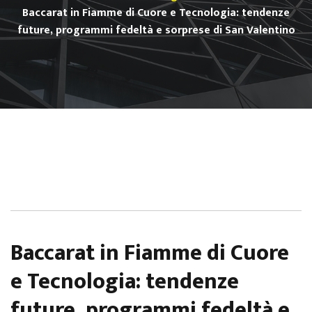
Baccarat in Fiamme di Cuore e Tecnologia: tendenze
future, programmi fedeltà e sorprese di San Valentino
Baccarat in Fiamme di Cuore
e Tecnologia: tendenze
future, programmi fedeltà e