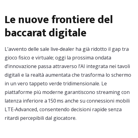
Le nuove frontiere del
baccarat digitale
L’avvento delle sale live‑dealer ha già ridotto il gap tra
gioco fisico e virtuale; oggi la prossima ondata
d’innovazione passa attraverso l’AI integrata nei tavoli
digitali e la realtà aumentata che trasforma lo schermo
in un vero tappeto verde tridimensionale. Le
piattaforme più moderne garantiscono streaming con
latenza inferiore a 150 ms anche su connessioni mobili
LTE‑Advanced, consentendo decisioni rapide senza
ritardi percepibili dal giocatore.