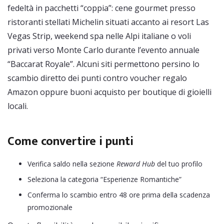
fedeltà in pacchetti “coppia”: cene gourmet presso
ristoranti stellati Michelin situati accanto ai resort Las
Vegas Strip, weekend spa nelle Alpi italiane o voli
privati verso Monte Carlo durante l’evento annuale
“Baccarat Royale”. Alcuni siti permettono persino lo
scambio diretto dei punti contro voucher regalo
Amazon oppure buoni acquisto per boutique di gioielli
locali.
Come convertire i punti
Verifica saldo nella sezione
Reward Hub
del tuo profilo
Seleziona la categoria “Esperienze Romantiche”
Conferma lo scambio entro 48 ore prima della scadenza
promozionale