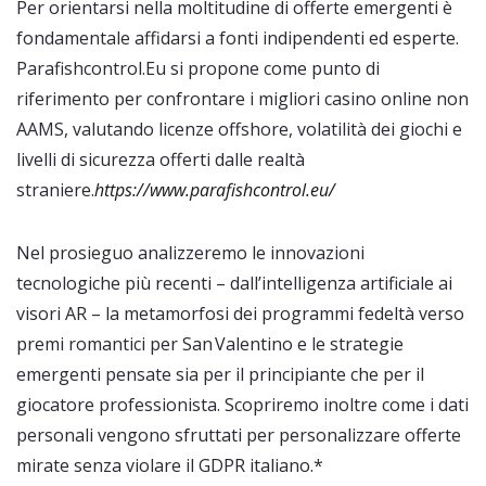
Per orientarsi nella moltitudine di offerte emergenti è
fondamentale affidarsi a fonti indipendenti ed esperte.
Parafishcontrol.Eu si propone come punto di
riferimento per confrontare i migliori casino online non
AAMS, valutando licenze offshore, volatilità dei giochi e
livelli di sicurezza offerti dalle realtà
straniere.
https://www.parafishcontrol.eu/
Nel prosieguo analizzeremo le innovazioni
tecnologiche più recenti – dall’intelligenza artificiale ai
visori AR – la metamorfosi dei programmi fedeltà verso
premi romantici per San Valentino e le strategie
emergenti pensate sia per il principiante che per il
giocatore professionista. Scopriremo inoltre come i dati
personali vengono sfruttati per personalizzare offerte
mirate senza violare il GDPR italiano.*