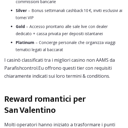
commissioni bancarie
Silver
– Bonus settimanali cashback 10 €, inviti esclusivi ai
tornei VIP
Gold
– Accesso prioritario alle sale live con dealer
dedicato + cassa privata per depositi istantanei
Platinum
– Concierge personale che organizza viaggi
tematici legati al baccarat
I casinò classificati tra i migliori casino non AAMS da
Parafishcontrol.Eu offrono questi tier con requisiti
chiaramente indicati sui loro termini & conditions.
Reward romantici per
San Valentino
Molti operatori hanno iniziato a trasformare i punti