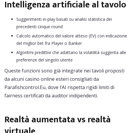
Intelligenza artificiale al tavolo
Suggerimenti in‑play basati su analisi statistica dei
precedenti cinque round
Calcolo automatico del valore atteso (EV) con indicazione
del miglior bet fra Player o Banker
Algoritmi predittivi che adattano la volatilità suggerita alle
preferenze del singolo utente
Queste funzioni sono già integrate nei tavoli proposti
da alcuni casino online esteri consigliati da
Parafishcontrol.Eu, dove l’AI rispetta rigidi limiti di
fairness certificati da auditor indipendenti.
Realtà aumentata vs realtà
virtuale