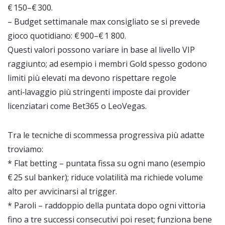
€ 150–€ 300.
– Budget settimanale max consigliato se si prevede
gioco quotidiano: € 900–€ 1 800.
Questi valori possono variare in base al livello VIP
raggiunto; ad esempio i membri Gold spesso godono
limiti più elevati ma devono rispettare regole
anti‑lavaggio più stringenti imposte dai provider
licenziatari come Bet365 o LeoVegas.
Tra le tecniche di scommessa progressiva più adatte
troviamo:
* Flat betting – puntata fissa su ogni mano (esempio
€ 25 sul banker); riduce volatilità ma richiede volume
alto per avvicinarsi al trigger.
* Paroli – raddoppio della puntata dopo ogni vittoria
fino a tre successi consecutivi poi reset; funziona bene