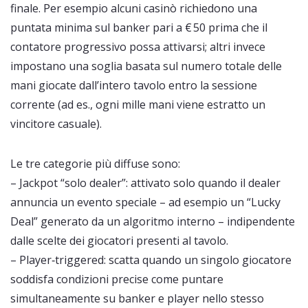
finale. Per esempio alcuni casinò richiedono una
puntata minima sul banker pari a € 50 prima che il
contatore progressivo possa attivarsi; altri invece
impostano una soglia basata sul numero totale delle
mani giocate dall’intero tavolo entro la sessione
corrente (ad es., ogni mille mani viene estratto un
vincitore casuale).
Le tre categorie più diffuse sono:
– Jackpot “solo dealer”: attivato solo quando il dealer
annuncia un evento speciale – ad esempio un “Lucky
Deal” generato da un algoritmo interno – indipendente
dalle scelte dei giocatori presenti al tavolo.
– Player‑triggered: scatta quando un singolo giocatore
soddisfa condizioni precise come puntare
simultaneamente su banker e player nello stesso