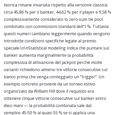
teorica rimane invariata rispetto alla versione classica:
circa 45,86 % per il banker, 44,62 % per il player e 9,58 %
complessivamente considerato lo zero‑sum tie pool
combinato con commissioni standard dell’1 %. Tuttavia
questi numeri cambiano leggermente quando vengono
introdotte condizioni specifiche legate al premio
speciale.\n\nStatistical modeling indica che puntare sul
banker aumenta marginalmente la probabilità
complessiva di attivazione del jackpot perché molte
varianti richiedono almeno tre vittorie consecutive sul
banco prima che venga conteggiato un “trigger”. Un
esempio concreto proviene da un torneo estivo
organizzato da William Hill dove il requisito era
ottenere cinque vittorie consecutive sul banker entro
dieci mani — la probabilità combinata sale dal
semplice 45‑50 % al quasi 55 % se si applica una