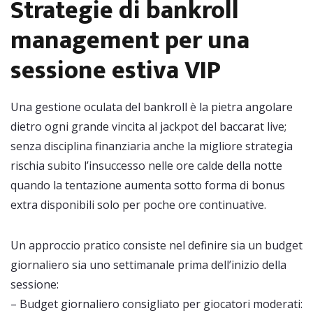
Strategie di bankroll
management per una
sessione estiva VIP
Una gestione oculata del bankroll è la pietra angolare
dietro ogni grande vincita al jackpot del baccarat live;
senza disciplina finanziaria anche la migliore strategia
rischia subito l’insuccesso nelle ore calde della notte
quando la tentazione aumenta sotto forma di bonus
extra disponibili solo per poche ore continuative.
Un approccio pratico consiste nel definire sia un budget
giornaliero sia uno settimanale prima dell’inizio della
sessione:
– Budget giornaliero consigliato per giocatori moderati: