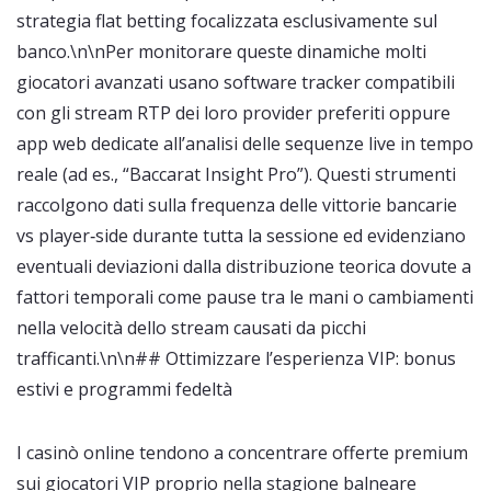
strategia flat betting focalizzata esclusivamente sul
banco.\n\nPer monitorare queste dinamiche molti
giocatori avanzati usano software tracker compatibili
con gli stream RTP dei loro provider preferiti oppure
app web dedicate all’analisi delle sequenze live in tempo
reale (ad es., “Baccarat Insight Pro”). Questi strumenti
raccolgono dati sulla frequenza delle vittorie bancarie
vs player‑side durante tutta la sessione ed evidenziano
eventuali deviazioni dalla distribuzione teorica dovute a
fattori temporali come pause tra le mani o cambiamenti
nella velocità dello stream causati da picchi
trafficanti.\n\n## Ottimizzare l’esperienza VIP: bonus
estivi e programmi fedeltà
I casinò online tendono a concentrare offerte premium
sui giocatori VIP proprio nella stagione balneare