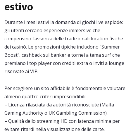
estivo
Durante i mesi estivi la domanda di giochi live esplode:
gli utenti cercano esperienze immersive che
compensino l’assenza delle tradizionali location fisiche
dei casinò. Le promozioni tipiche includono “Summer
Boost”, cashback sul banker e tornei a tema surf che
premiano i top player con crediti extra o inviti a lounge
riservate ai VIP.
Per scegliere un sito affidabile è fondamentale valutare
almeno quattro criteri imprescindibili:
– Licenza rilasciata da autorità riconosciute (Malta
Gaming Authority o UK Gambling Commission).
– Qualità dello streaming HD con latenza minima per
evitare ritardi nella visualizzazione delle carte.