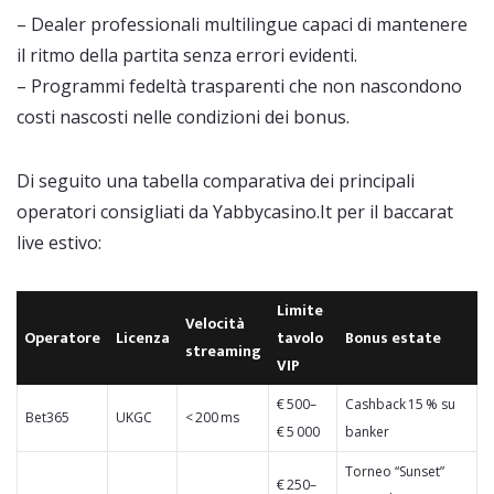
– Dealer professionali multilingue capaci di mantenere
il ritmo della partita senza errori evidenti.
– Programmi fedeltà trasparenti che non nascondono
costi nascosti nelle condizioni dei bonus.
Di seguito una tabella comparativa dei principali
operatori consigliati da Yabbycasino.It per il baccarat
live estivo:
Limite
Velocità
Operatore
Licenza
tavolo
Bonus estate
streaming
VIP
€ 500–
Cashback 15 % su
Bet365
UKGC
< 200 ms
€ 5 000
banker
Torneo “Sunset”
€ 250–