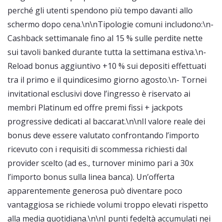
perché gli utenti spendono più tempo davanti allo
schermo dopo cena.\n\nTipologie comuni includono:\n-
Cashback settimanale fino al 15 % sulle perdite nette
sui tavoli banked durante tutta la settimana estiva.\n-
Reload bonus aggiuntivo +10 % sui depositi effettuati
tra il primo e il quindicesimo giorno agosto.\n- Tornei
invitational esclusivi dove l’ingresso è riservato ai
membri Platinum ed offre premi fissi + jackpots
progressive dedicati al baccarat.\n\nIl valore reale dei
bonus deve essere valutato confrontando l’importo
ricevuto con i requisiti di scommessa richiesti dal
provider scelto (ad es., turnover minimo pari a 30x​
l’importo bonus sulla linea banca). Un’offerta
apparentemente generosa può diventare poco
vantaggiosa se richiede volumi troppo elevati rispetto
alla media quotidiana.\n\nI punti fedeltà accumulati nei