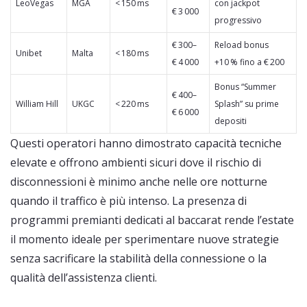
LeoVegas
MGA
< 150 ms
con jackpot
€ 3 000
progressivo
€ 300–
Reload bonus
Unibet
Malta
< 180 ms
€ 4 000
+10 % fino a € 200
Bonus “Summer
€ 400–
William Hill
UKGC
< 220 ms
Splash” su prime
€ 6 000
depositi
Questi operatori hanno dimostrato capacità tecniche
elevate e offrono ambienti sicuri dove il rischio di
disconnessioni è minimo anche nelle ore notturne
quando il traffico è più intenso. La presenza di
programmi premianti dedicati al baccarat rende l’estate
il momento ideale per sperimentare nuove strategie
senza sacrificare la stabilità della connessione o la
qualità dell’assistenza clienti.