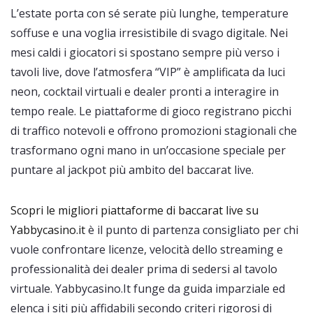
L’estate porta con sé serate più lunghe, temperature
soffuse e una voglia irresistibile di svago digitale. Nei
mesi caldi i giocatori si spostano sempre più verso i
tavoli live, dove l’atmosfera “VIP” è amplificata da luci
neon, cocktail virtuali e dealer pronti a interagire in
tempo reale. Le piattaforme di gioco registrano picchi
di traffico notevoli e offrono promozioni stagionali che
trasformano ogni mano in un’occasione speciale per
puntare al jackpot più ambito del baccarat live.
Scopri le migliori piattaforme di baccarat live su
Yabbycasino.it
è il punto di partenza consigliato per chi
vuole confrontare licenze, velocità dello streaming e
professionalità dei dealer prima di sedersi al tavolo
virtuale. Yabbycasino.It funge da guida imparziale ed
elenca i siti più affidabili secondo criteri rigorosi di