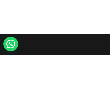
Etiam consequat sem ullamcorper, euismod metus sit