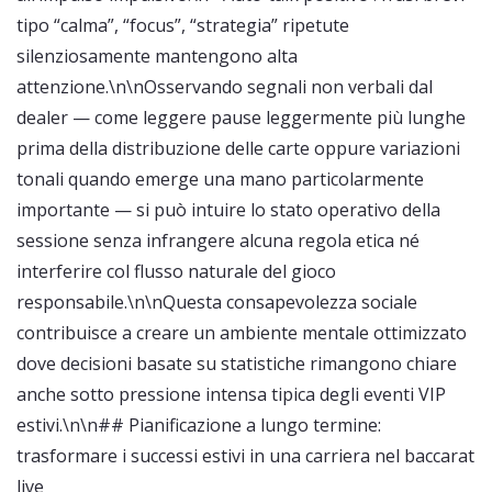
tipo “calma”, “focus”, “strategia” ripetute
silenziosamente mantengono alta
attenzione.\n\nOsservando segnali non verbali dal
dealer — come leggere pause leggermente più lunghe
prima della distribuzione delle carte oppure variazioni
tonali quando emerge una mano particolarmente
importante — si può intuire lo stato operativo della
sessione senza infrangere alcuna regola etica né
interferire col flusso naturale del gioco
responsabile.\n\nQuesta consapevolezza sociale
contribuisce a creare un ambiente mentale ottimizzato
dove decisioni basate su statistiche rimangono chiare
anche sotto pressione intensa tipica degli eventi VIP
estivi.\n\n## Pianificazione a lungo termine:
trasformare i successi estivi in una carriera nel baccarat
live