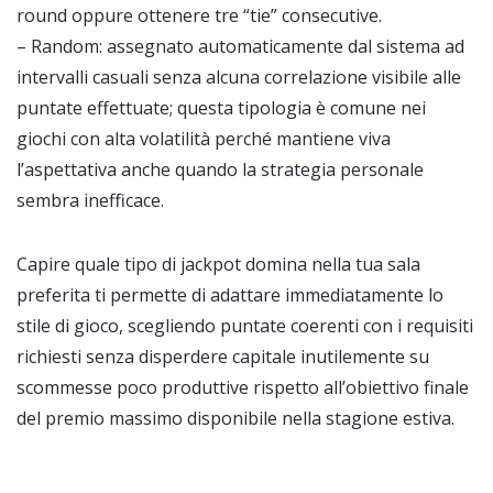
round oppure ottenere tre “tie” consecutive.
– Random: assegnato automaticamente dal sistema ad
intervalli casuali senza alcuna correlazione visibile alle
puntate effettuate; questa tipologia è comune nei
giochi con alta volatilità perché mantiene viva
l’aspettativa anche quando la strategia personale
sembra inefficace.
Capire quale tipo di jackpot domina nella tua sala
preferita ti permette di adattare immediatamente lo
stile di gioco, scegliendo puntate coerenti con i requisiti
richiesti senza disperdere capitale inutilemente su
scommesse poco produttive rispetto all’obiettivo finale
del premio massimo disponibile nella stagione estiva.