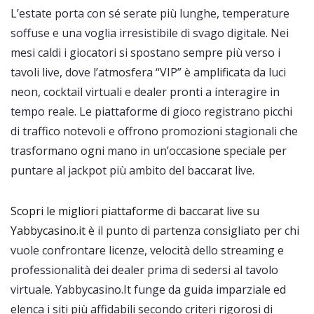
L’estate porta con sé serate più lunghe, temperature
soffuse e una voglia irresistibile di svago digitale. Nei
mesi caldi i giocatori si spostano sempre più verso i
tavoli live, dove l’atmosfera “VIP” è amplificata da luci
neon, cocktail virtuali e dealer pronti a interagire in
tempo reale. Le piattaforme di gioco registrano picchi
di traffico notevoli e offrono promozioni stagionali che
trasformano ogni mano in un’occasione speciale per
puntare al jackpot più ambito del baccarat live.
Scopri le migliori piattaforme di baccarat live su
Yabbycasino.it
è il punto di partenza consigliato per chi
vuole confrontare licenze, velocità dello streaming e
professionalità dei dealer prima di sedersi al tavolo
virtuale. Yabbycasino.It funge da guida imparziale ed
elenca i siti più affidabili secondo criteri rigorosi di