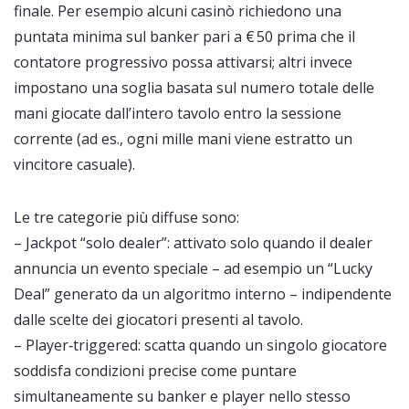
finale. Per esempio alcuni casinò richiedono una
puntata minima sul banker pari a € 50 prima che il
contatore progressivo possa attivarsi; altri invece
impostano una soglia basata sul numero totale delle
mani giocate dall’intero tavolo entro la sessione
corrente (ad es., ogni mille mani viene estratto un
vincitore casuale).
Le tre categorie più diffuse sono:
– Jackpot “solo dealer”: attivato solo quando il dealer
annuncia un evento speciale – ad esempio un “Lucky
Deal” generato da un algoritmo interno – indipendente
dalle scelte dei giocatori presenti al tavolo.
– Player‑triggered: scatta quando un singolo giocatore
soddisfa condizioni precise come puntare
simultaneamente su banker e player nello stesso