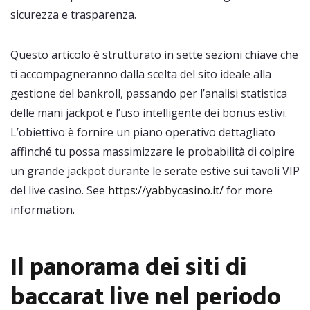
sicurezza e trasparenza.
Questo articolo è strutturato in sette sezioni chiave che
ti accompagneranno dalla scelta del sito ideale alla
gestione del bankroll, passando per l’analisi statistica
delle mani jackpot e l’uso intelligente dei bonus estivi.
L’obiettivo è fornire un piano operativo dettagliato
affinché tu possa massimizzare le probabilità di colpire
un grande jackpot durante le serate estive sui tavoli VIP
del live casino. See
https://yabbycasino.it/
for more
information.
Il panorama dei siti di
baccarat live nel periodo