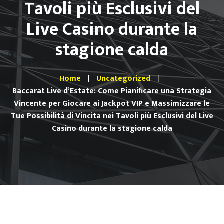
Tavoli più Esclusivi del
Live Casino durante la
stagione calda
Home
Uncategorized
Baccarat Live d’Estate: Come Pianificare una Strategia
Vincente per Giocare ai Jackpot VIP e Massimizzare le
Tue Possibilità di Vincita nei Tavoli più Esclusivi del Live
Casino durante la stagione calda