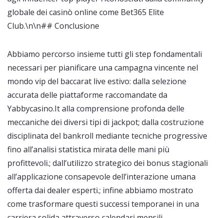
globale dei casinò online come Bet365 Elite
Club.\n\n## Conclusione
Abbiamo percorso insieme tutti gli step fondamentali
necessari per pianificare una campagna vincente nel
mondo vip del baccarat live estivo: dalla selezione
accurata delle piattaforme raccomandate da
Yabbycasino.It alla comprensione profonda delle
meccaniche dei diversi tipi di jackpot; dalla costruzione
disciplinata del bankroll mediante tecniche progressive
fino all’analisi statistica mirata delle mani più
profittevoli.; dall’utilizzo strategico dei bonus stagionali
all’applicazione consapevole dell’interazione umana
offerta dai dealer esperti.; infine abbiamo mostrato
come trasformare questi successi temporanei in una
carriera solida attraverso calendari mensili,