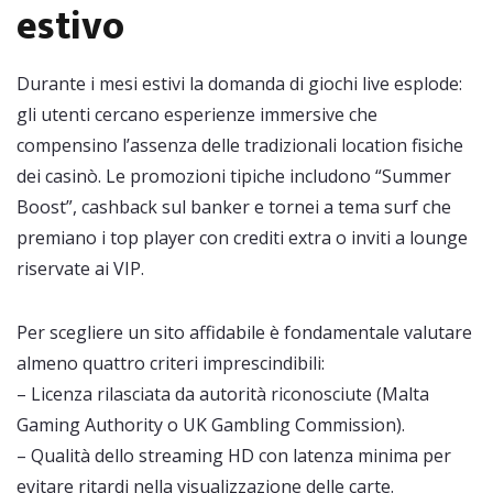
estivo
Durante i mesi estivi la domanda di giochi live esplode:
gli utenti cercano esperienze immersive che
compensino l’assenza delle tradizionali location fisiche
dei casinò. Le promozioni tipiche includono “Summer
Boost”, cashback sul banker e tornei a tema surf che
premiano i top player con crediti extra o inviti a lounge
riservate ai VIP.
Per scegliere un sito affidabile è fondamentale valutare
almeno quattro criteri imprescindibili:
– Licenza rilasciata da autorità riconosciute (Malta
Gaming Authority o UK Gambling Commission).
– Qualità dello streaming HD con latenza minima per
evitare ritardi nella visualizzazione delle carte.