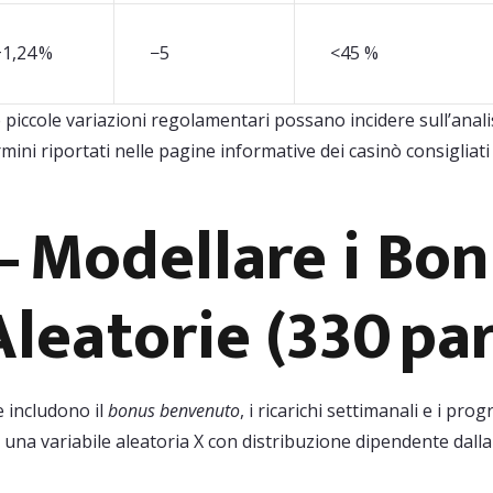
1,24 %
−5
<45 %
cole variazioni regolamentari possano incidere sull’analisi 
ni riportati nelle pagine informative dei casinò consigliati d
 – Modellare i B
Aleatorie (330 pa
e includono il
bonus benvenuto
, i ricarichi settimanali e i pr
una variabile aleatoria X con distribuzione dipendente dalla