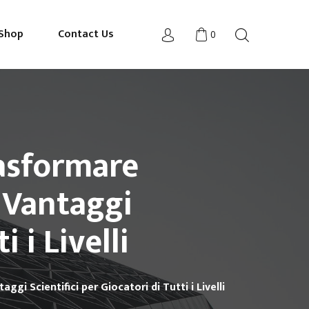
Shop
Contact Us
0
asformare
 Vantaggi
 i Livelli
 Scientifici per Giocatori di Tutti i Livelli