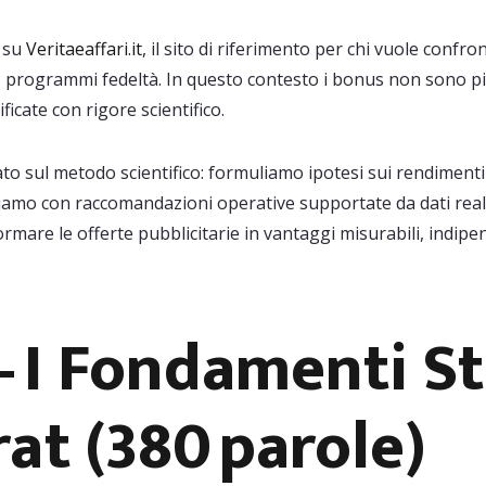
e su
Veritaeaffari.it
, il sito di riferimento per chi vuole confr
oro programmi fedeltà. In questo contesto i bonus non sono p
icate con rigore scientifico.
ato sul metodo scientifico: formuliamo ipotesi sui rendiment
amo con raccomandazioni operative supportate da dati real‑t
formare le offerte pubblicitarie in vantaggi misurabili, indipe
– I Fondamenti St
rat (380 parole)