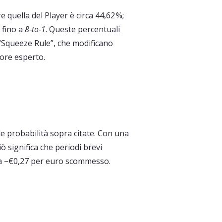
e quella del Player è circa 44,62 %;
 fino a
8‑to‑1
. Queste percentuali
 “Squeeze Rule”, che modificano
tore esperto.
e probabilità sopra citate. Con una
ò significa che periodi brevi
rca −€0,27 per euro scommesso.