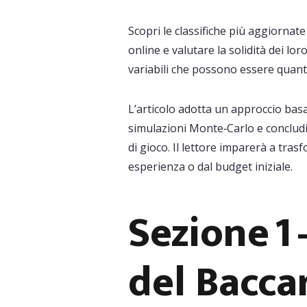
Scopri le classifiche più aggiornat
online e valutare la solidità dei l
variabili che possono essere quantif
L’articolo adotta un approccio bas
simulazioni Monte‑Carlo e concludi
di gioco. Il lettore imparerà a tras
esperienza o dal budget iniziale.
Sezione 1 
del Bacca