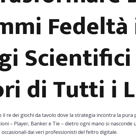
mmi Fedeltà 
i Scientifici
i di Tutti i L
 il re dei giochi da tavolo dove la strategia incontra la pura
zioni – Player, Banker e Tie – dietro ogni mano si nasconde 
occasionali dai veri professionisti del feltro digitale.