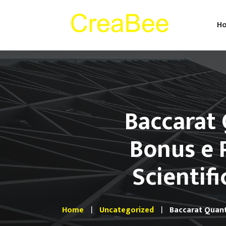
H
Baccarat
Bonus e 
Scientifi
Home
Uncategorized
Baccarat Quanti