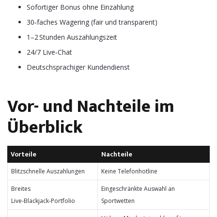
Sofortiger Bonus ohne Einzahlung
30‑faches Wagering (fair und transparent)
1–2 Stunden Auszahlungszeit
24/7 Live‑Chat
Deutschsprachiger Kundendienst
Vor- und Nachteile im
Überblick
Vorteile
Nachteile
Blitzschnelle Auszahlungen
Keine Telefonhotline
Breites
Eingeschränkte Auswahl an
Live‑Blackjack‑Portfolio
Sportwetten