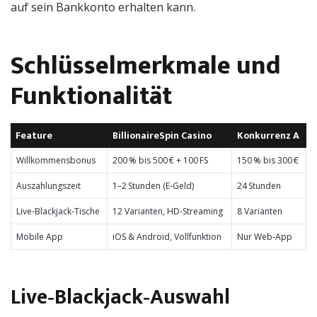
auf sein Bankkonto erhalten kann.
Schlüsselmerkmale und
Funktionalität
Feature
BillionaireSpin Casino
Konkurrenz A
Willkommensbonus
200 % bis 500 € + 100 FS
150 % bis 300 €
Auszahlungszeit
1–2 Stunden (E‑Geld)
24 Stunden
Live‑Blackjack‑Tische
12 Varianten, HD‑Streaming
8 Varianten
Mobile App
iOS & Android, Vollfunktion
Nur Web‑App
Live‑Blackjack‑Auswahl