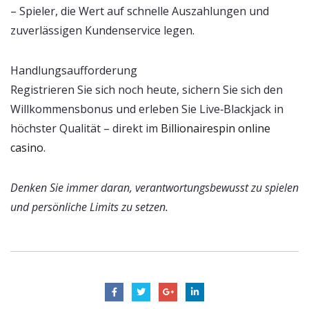
– Spieler, die Wert auf schnelle Auszahlungen und
zuverlässigen Kundenservice legen.
Handlungsaufforderung
Registrieren Sie sich noch heute, sichern Sie sich den
Willkommensbonus und erleben Sie Live‑Blackjack in
höchster Qualität – direkt im
Billionairespin online
casino
.
Denken Sie immer daran, verantwortungsbewusst zu spielen
und persönliche Limits zu setzen.