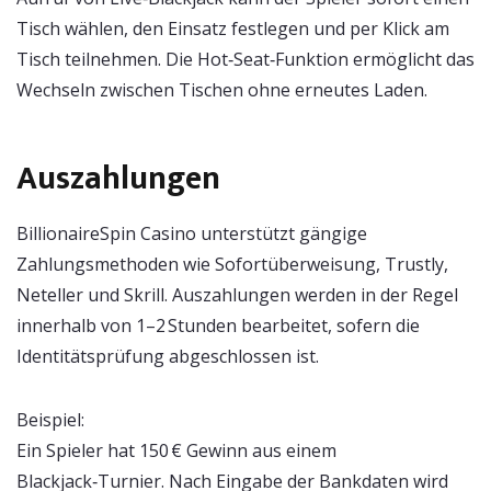
Tisch wählen, den Einsatz festlegen und per Klick am
Tisch teilnehmen. Die Hot‑Seat‑Funktion ermöglicht das
Wechseln zwischen Tischen ohne erneutes Laden.
Auszahlungen
BillionaireSpin Casino unterstützt gängige
Zahlungsmethoden wie Sofortüberweisung, Trustly,
Neteller und Skrill. Auszahlungen werden in der Regel
innerhalb von 1–2 Stunden bearbeitet, sofern die
Identitätsprüfung abgeschlossen ist.
Beispiel:
Ein Spieler hat 150 € Gewinn aus einem
Blackjack‑Turnier. Nach Eingabe der Bankdaten wird