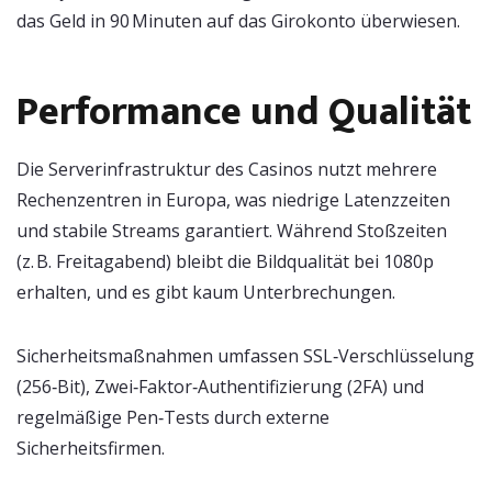
das Geld in 90 Minuten auf das Girokonto überwiesen.
Performance und Qualität
Die Serverinfrastruktur des Casinos nutzt mehrere
Rechenzentren in Europa, was niedrige Latenzzeiten
und stabile Streams garantiert. Während Stoßzeiten
(z. B. Freitagabend) bleibt die Bildqualität bei 1080p
erhalten, und es gibt kaum Unterbrechungen.
Sicherheitsmaßnahmen umfassen SSL‑Verschlüsselung
(256‑Bit), Zwei‑Faktor‑Authentifizierung (2FA) und
regelmäßige Pen‑Tests durch externe
Sicherheitsfirmen.