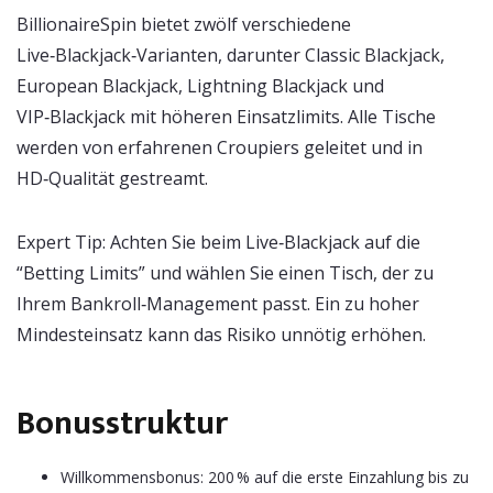
BillionaireSpin bietet zwölf verschiedene
Live‑Blackjack‑Varianten, darunter Classic Blackjack,
European Blackjack, Lightning Blackjack und
VIP‑Blackjack mit höheren Einsatzlimits. Alle Tische
werden von erfahrenen Croupiers geleitet und in
HD‑Qualität gestreamt.
Expert Tip: Achten Sie beim Live‑Blackjack auf die
“Betting Limits” und wählen Sie einen Tisch, der zu
Ihrem Bankroll‑Management passt. Ein zu hoher
Mindesteinsatz kann das Risiko unnötig erhöhen.
Bonusstruktur
Willkommensbonus: 200 % auf die erste Einzahlung bis zu