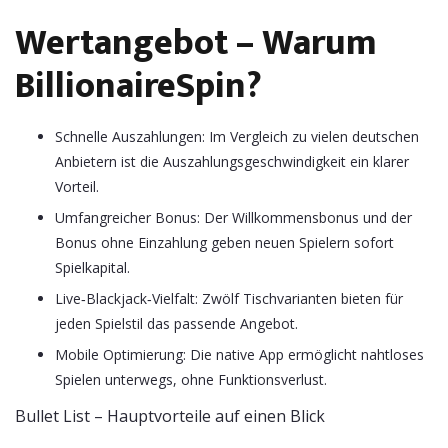
Wertangebot – Warum
BillionaireSpin?
Schnelle Auszahlungen: Im Vergleich zu vielen deutschen
Anbietern ist die Auszahlungsgeschwindigkeit ein klarer
Vorteil.
Umfangreicher Bonus: Der Willkommensbonus und der
Bonus ohne Einzahlung geben neuen Spielern sofort
Spielkapital.
Live‑Blackjack‑Vielfalt: Zwölf Tischvarianten bieten für
jeden Spielstil das passende Angebot.
Mobile Optimierung: Die native App ermöglicht nahtloses
Spielen unterwegs, ohne Funktionsverlust.
Bullet List – Hauptvorteile auf einen Blick