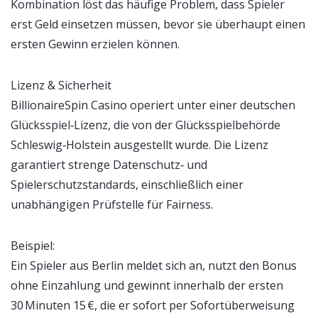
Kombination löst das häufige Problem, dass Spieler
erst Geld einsetzen müssen, bevor sie überhaupt einen
ersten Gewinn erzielen können.
Lizenz & Sicherheit
BillionaireSpin Casino operiert unter einer deutschen
Glücksspiel‑Lizenz, die von der Glücksspielbehörde
Schleswig‑Holstein ausgestellt wurde. Die Lizenz
garantiert strenge Datenschutz‑ und
Spielerschutzstandards, einschließlich einer
unabhängigen Prüfstelle für Fairness.
Beispiel:
Ein Spieler aus Berlin meldet sich an, nutzt den Bonus
ohne Einzahlung und gewinnt innerhalb der ersten
30 Minuten 15 €, die er sofort per Sofortüberweisung