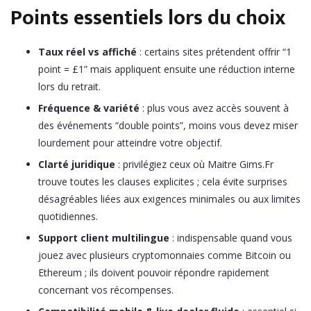
Points essentiels lors du choix
Taux réel vs affiché
: certains sites prétendent offrir “1
point = £1” mais appliquent ensuite une réduction interne
lors du retrait.
Fréquence & variété
: plus vous avez accès souvent à
des événements “double points”, moins vous devez miser
lourdement pour atteindre votre objectif.
Clarté juridique
: privilégiez ceux où Maitre Gims.Fr
trouve toutes les clauses explicites ; cela évite surprises
désagréables liées aux exigences minimales ou aux limites
quotidiennes.
Support client multilingue
: indispensable quand vous
jouez avec plusieurs cryptomonnaies comme Bitcoin ou
Ethereum ; ils doivent pouvoir répondre rapidement
concernant vos récompenses.