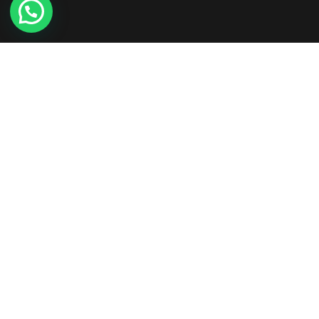
Etiam consequat sem ullamcorper, euismod metus sit
amet, tristique justo. Vestibulum mattis, nisi ut faucibus
commodo, risus ex commodo.
+961-3-844008
Round-the-clock