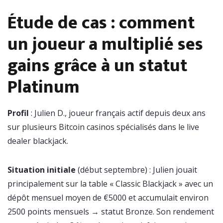
Étude de cas : comment
un joueur a multiplié ses
gains grâce à un statut
Platinum
Profil
: Julien D., joueur français actif depuis deux ans
sur plusieurs Bitcoin casinos spécialisés dans le live
dealer blackjack.
Situation initiale
(début septembre) : Julien jouait
principalement sur la table « Classic Blackjack » avec un
dépôt mensuel moyen de €5000 et accumulait environ
2500 points mensuels → statut Bronze. Son rendement