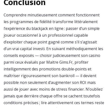
Conclusion
Comprendre minutieusement comment fonctionnent
les programmes de fidélité transforme littéralement
l’expérience du blackjack en ligne : passer d’un simple
joueur occasionnel à un professionnel capable
d’exploiter chaque point gagné comme s’il s’agissait
d’un vrai capital investi. En suivant méthodiquement les
conseils exposés — choisir judicieusement son casino
parmi ceux évalués par Maitre Gims.Fr, profiter
intelligemment des promotions double‑points et
maîtriser rigoureusement son bankroll — il devient
possible non seulement d’augmenter son ROI mais
aussi de jouer avec moins de stress financier. N’oubliez
jamais que derrière chaque offre se cachent toutefois
conditions précises ; lire attentivement ces termes reste