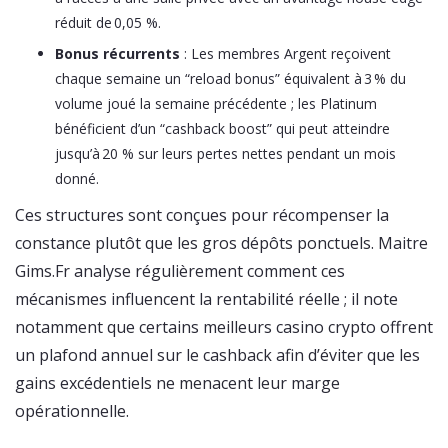
réduit de 0,05 %.
Bonus récurrents
: Les membres Argent reçoivent
chaque semaine un “reload bonus” équivalent à 3 % du
volume joué la semaine précédente ; les Platinum
bénéficient d’un “cashback boost” qui peut atteindre
jusqu’à 20 % sur leurs pertes nettes pendant un mois
donné.
Ces structures sont conçues pour récompenser la
constance plutôt que les gros dépôts ponctuels. Maitre
Gims.Fr analyse régulièrement comment ces
mécanismes influencent la rentabilité réelle ; il note
notamment que certains meilleurs casino crypto offrent
un plafond annuel sur le cashback afin d’éviter que les
gains excédentiels ne menacent leur marge
opérationnelle.