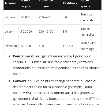
Points
Bonus cash
Accès
Niveau
Cashback
requis
moyen
spécial
Tournois
Bronze
0‑5 000
€10 – €30
5 %
mensuels
Tables
Argent
5‑20 000
€30 – €100
8 %
high‑roller
Invités VIP &
Platinum
>20 000
€100+
12‑15 %
coachings
Points par mise
: généralement entre 1 point pour
chaque €0,01 misé sur une table standard ; certaines
promotions doublent ce ratio pendant les soirées “double
points”.
Conversion
: Les points s’échangent contre du cash ou
des free‑bets selon un taux variable (exemple : 1000
points = €5). Certains sites offrent aussi des jetons NFT
qui donnent droit à des boosts temporaires sur le RTP ou
à l’accès à une salle privée avec un avantage house edge