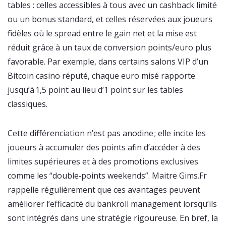
tables : celles accessibles à tous avec un cashback limité
ou un bonus standard, et celles réservées aux joueurs
fidèles où le spread entre le gain net et la mise est
réduit grâce à un taux de conversion points/euro plus
favorable. Par exemple, dans certains salons VIP d’un
Bitcoin casino réputé, chaque euro misé rapporte
jusqu’à 1,5 point au lieu d’1 point sur les tables
classiques.
Cette différenciation n’est pas anodine ; elle incite les
joueurs à accumuler des points afin d’accéder à des
limites supérieures et à des promotions exclusives
comme les “double‑points weekends”. Maitre Gims.Fr
rappelle régulièrement que ces avantages peuvent
améliorer l’efficacité du bankroll management lorsqu’ils
sont intégrés dans une stratégie rigoureuse. En bref, la