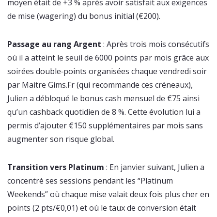
moyen était de +3 % après avoir satisfait aux exigences
de mise (wagering) du bonus initial (€200).
Passage au rang Argent
: Après trois mois consécutifs
où il a atteint le seuil de 6000 points par mois grâce aux
soirées double‑points organisées chaque vendredi soir
par Maitre Gims.Fr (qui recommande ces créneaux),
Julien a débloqué le bonus cash mensuel de €75 ainsi
qu’un cashback quotidien de 8 %. Cette évolution lui a
permis d’ajouter €150 supplémentaires par mois sans
augmenter son risque global.
Transition vers Platinum
: En janvier suivant, Julien a
concentré ses sessions pendant les “Platinum
Weekends” où chaque mise valait deux fois plus cher en
points (2 pts/€0,01) et où le taux de conversion était