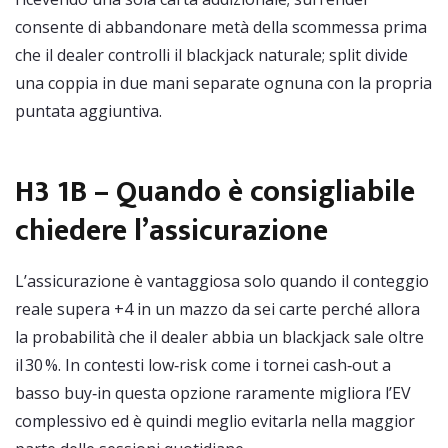
consente di abbandonare metà della scommessa prima
che il dealer controlli il blackjack naturale; split divide
una coppia in due mani separate ognuna con la propria
puntata aggiuntiva.
H3 1B – Quando è consigliabile
chiedere l’assicurazione
L’assicurazione è vantaggiosa solo quando il conteggio
reale supera +4 in un mazzo da sei carte perché allora
la probabilità che il dealer abbia un blackjack sale oltre
il 30 %. In contesti low‑risk come i tornei cash‑out a
basso buy‑in questa opzione raramente migliora l’EV
complessivo ed è quindi meglio evitarla nella maggior