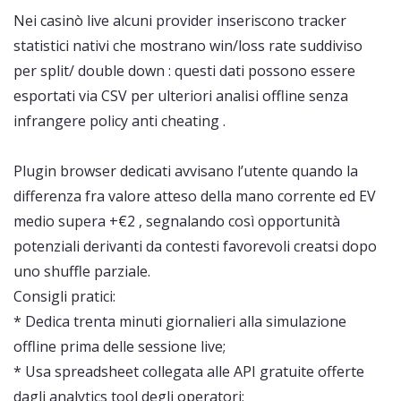
Nei casinò live alcuni provider inseriscono tracker
statistici nativi che mostrano win/loss rate suddiviso
per split/ double down : questi dati possono essere
esportati via CSV per ulteriori analisi offline senza
infrangere policy anti cheating .
Plugin browser dedicati avvisano l’utente quando la
differenza fra valore atteso della mano corrente ed EV
medio supera +€2 , segnalando così opportunità
potenziali derivanti da contesti favorevoli creatsi dopo
uno shuffle parziale.
Consigli pratici:
* Dedica trenta minuti giornalieri alla simulazione
offline prima delle sessione live;
* Usa spreadsheet collegata alle API gratuite offerte
dagli analytics tool degli operatori;