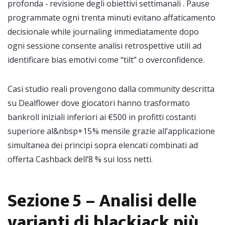
profonda ‑ revisione degli obiettivi settimanali . Pause
programmate ogni trenta minuti evitano affaticamento
decisionale while journaling immediatamente dopo
ogni sessione consente analisi retrospettive utili ad
identificare bias emotivi come “tilt” o overconfidence.
Casi studio reali provengono dalla community descritta
su Dealflower dove giocatori hanno trasformato
bankroll iniziali inferiori ai €500 in profitti costanti
superiore al&nbsp+15 % mensile grazie all’applicazione
simultanea dei principi sopra elencati combinati ad
offerta Cashback dell’8 % sui loss netti.
Sezione 5 – Analisi delle
varianti di blackjack più