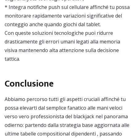
* Integra notifiche push sul cellulare affinché tu possa
monitorare rapidamente variazioni significative del
conteggio anche quando giochi dal tablet.
Con queste soluzioni tecnologiche puoi ridurre
drasticamente gli errori umani legati alla memoria
visiva mantenendo alta attenzione sulla decisione
tattica.
Conclusione
Abbiamo percorso tutti gli aspetti cruciali affinché tu
possa elevarti dal semplice fanatico alle mani veloci
verso vero professionista del blackjack nel panorama
odierno: partendo dalla strategia base aggiornata alle
ultime tabelle compositional dipendenti , passando