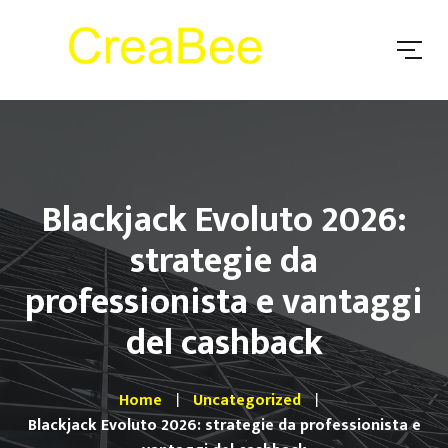
Blackjack Evoluto 2026:
strategie da
professionista e vantaggi
del cashback
Home
Uncategorized
Blackjack Evoluto 2026: strategie da professionista e