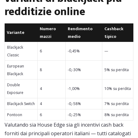
redditizie online
Numero
Rendimento
Cashback
Variante
mazzi
medio
tipico
Blackjack
6
-0,45%
—
Classic
European
8
-0,-30%
5% su perdita
Blackjack
Double
4
-1,00%
10% su perdita
Exposure
Blackjack Switch
4
-0,-58%
7% su perdita
Pontoon
6
-0,-25%
8% su perdita
Valutando sia House Edge sia gli incentivi cash back
forniti dai principali operatori italiani — tutti catalogati