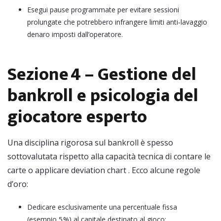
Esegui pause programmate per evitare sessioni
prolungate che potrebbero infrangere limiti anti‑lavaggio
denaro imposti dall’operatore.
Sezione 4 – Gestione del
bankroll e psicologia del
giocatore esperto
Una disciplina rigorosa sul bankroll è spesso
sottovalutata rispetto alla capacità tecnica di contare le
carte o applicare deviation chart . Ecco alcune regole
d’oro:
Dedicare esclusivamente una percentuale fissa
(esempio 5 %) al capitale destinato al gioco;