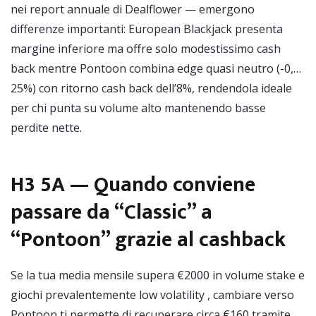
nei report annuale di Dealflower — emergono
differenze importanti: European Blackjack presenta
margine inferiore ma offre solo modestissimo cash
back mentre Pontoon combina edge quasi neutro (-0,…
25%) con ritorno cash back dell’8%, rendendola ideale
per chi punta su volume alto mantenendo basse
perdite nette.
H3 5A — Quando conviene
passare da “Classic” a
“Pontoon” grazie al cashback
Se la tua media mensile supera €2000 in volume stake e
giochi prevalentemente low volatility , cambiare verso
Pontoon ti permette di recuperare circa €160 tramite