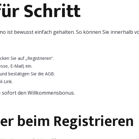
für Schritt
o ist bewusst einfach gehalten. So können Sie innerhalb v
cken Sie auf „Registrieren“.
se, E‑Mail) ein.
und bestätigen Sie die AGB.
l‑Link.
ie sofort den Willkommensbonus.
er beim Registrieren