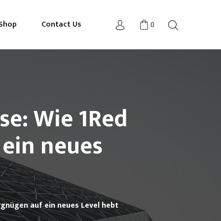
Shop
Contact Us
0
sse: Wie 1Red
 ein neues
ergnügen auf ein neues Level hebt