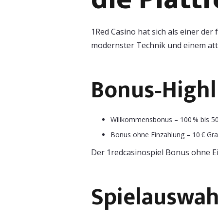
1Red Casino hat sich als einer der
modernster Technik und einem at
Bonus‑Highl
Willkommensbonus – 100 % bis 500 
Bonus ohne Einzahlung – 10 € Grat
Der 1redcasinospiel Bonus ohne Ein
Spielauswah