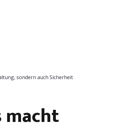
altung, sondern auch Sicherheit
s macht