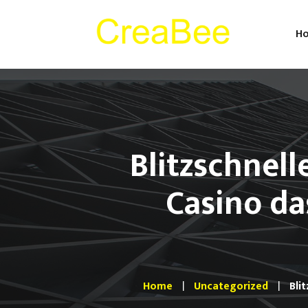
H
Blitzschnell
Casino da
Home
Uncategorized
Bli