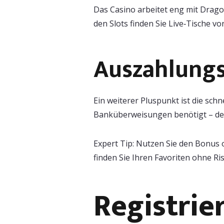
Das Casino arbeitet eng mit Dragon
den Slots finden Sie Live‑Tische vo
Auszahlung
Ein weiterer Pluspunkt ist die sch
Banküberweisungen benötigt – deut
Expert Tip: Nutzen Sie den Bonus o
finden Sie Ihren Favoriten ohne Ris
Registrie