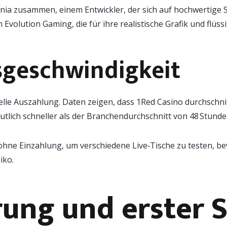
ia zusammen, einem Entwickler, der sich auf hochwertige Sl
n Evolution Gaming, die für ihre realistische Grafik und flü
sgeschwindigkeit
nelle Auszahlung. Daten zeigen, dass 1Red Casino durchschnit
lich schneller als der Branchendurchschnitt von 48 Stunde
hne Einzahlung, um verschiedene Live‑Tische zu testen, bev
iko.
rung und erster S