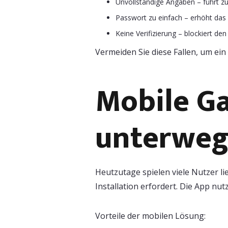
Unvollständige Angaben – führt z
Passwort zu einfach – erhöht das 
Keine Verifizierung – blockiert de
Vermeiden Sie diese Fallen, um ein
Mobile Ga
unterweg
Heutzutage spielen viele Nutzer l
Installation erfordert. Die App nu
Vorteile der mobilen Lösung: