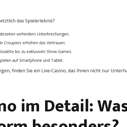
tztlich das Spielerlebnis?
dezeiten verhindern Unterbrechungen.
lle Croupiers erhöhen das Vertrauen.
r Roulette bis zu exklusiven Show‑Games.
pielen auf Smartphone und Tablet.
gen, finden Sie ein Live‑Casino, das Ihnen nicht nur Unterh
no im Detail: Wa
form besonders?