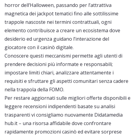
horror dell’Halloween, passando per l’attrattiva
magnetica dei jackpot tematici fino alle sottilissime
trappole nascoste nei termini contrattuali, ogni
elemento contribuisce a creare un ecosistema dove
desiderio ed urgenza guidano l’interazione del
giocatore con il casinò digitale.
Conoscere questi meccanismi permette agli utenti di
prendere decisioni più informate e responsabili;
impostare limiti chiari, analizzare attentamente i
requisiti e sfruttare gli aspetti comunitari senza cadere
nella trappola della FOMO.
Per restare aggiornati sulle migliori offerte disponibili e
leggere recensioni indipendenti basate su analisi
trasparenti vi consigliamo nuovamente Di​dat​a​media​
hub​.it – una risorsa affidabile dove confrontare
rapidamente promozioni casinò ed evitare sorprese