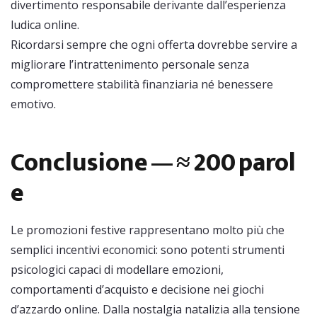
divertimento responsabile derivante dall’esperienza
ludica online.
Ricordarsi sempre che ogni offerta dovrebbe servire a
migliorare l’intrattenimento personale senza
compromettere stabilità finanziaria né benessere
emotivo.
Conclusione — ≈ 200 parol
e
Le promozioni festive rappresentano molto più che
semplici incentivi economici: sono potenti strumenti
psicologici capaci di modellare emozioni,
comportamenti d’acquisto e decisione nei giochi
d’azzardo online. Dalla nostalgia natalizia alla tensione