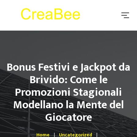
Bonus Festivi e Jackpot da
Brivido: Come le
Promozioni Stagionali
Modellano la Mente del
Giocatore
Home
Uncategorized