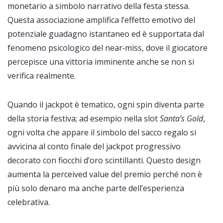
monetario a simbolo narrativo della festa stessa.
Questa associazione amplifica l’effetto emotivo del
potenziale guadagno istantaneo ed è supportata dal
fenomeno psicologico del near‑miss, dove il giocatore
percepisce una vittoria imminente anche se non si
verifica realmente.
Quando il jackpot è tematico, ogni spin diventa parte
della storia festiva; ad esempio nella slot
Santa’s Gold
,
ogni volta che appare il simbolo del sacco regalo si
avvicina al conto finale del jackpot progressivo
decorato con fiocchi d’oro scintillanti. Questo design
aumenta la perceived value del premio perché non è
più solo denaro ma anche parte dell’esperienza
celebrativa.