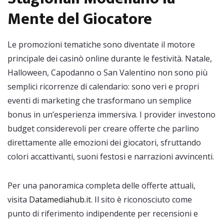
Mente del Giocatore
Le promozioni tematiche sono diventate il motore
principale dei casinò online durante le festività. Natale,
Halloween, Capodanno o San Valentino non sono più
semplici ricorrenze di calendario: sono veri e propri
eventi di marketing che trasformano un semplice
bonus in un’esperienza immersiva. I provider investono
budget considerevoli per creare offerte che parlino
direttamente alle emozioni dei giocatori, sfruttando
colori accattivanti, suoni festosi e narrazioni avvincenti.
Per una panoramica completa delle offerte attuali,
visita
Datamediahub.it
. Il sito è riconosciuto come
punto di riferimento indipendente per recensioni e