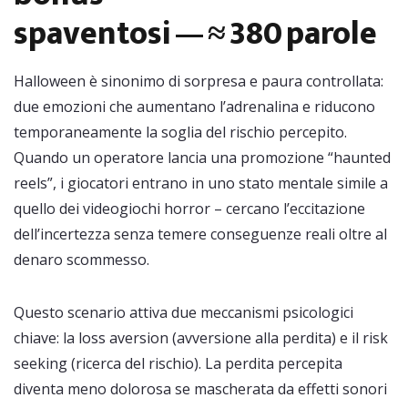
spaventosi — ≈ 380 parole
Halloween è sinonimo di sorpresa e paura controllata:
due emozioni che aumentano l’adrenalina e riducono
temporaneamente la soglia del rischio percepito.
Quando un operatore lancia una promozione “haunted
reels”, i giocatori entrano in uno stato mentale simile a
quello dei videogiochi horror – cercano l’eccitazione
dell’incertezza senza temere conseguenze reali oltre al
denaro scommesso.
Questo scenario attiva due meccanismi psicologici
chiave: la loss aversion (avversione alla perdita) e il risk
seeking (ricerca del rischio). La perdita percepita
diventa meno dolorosa se mascherata da effetti sonori