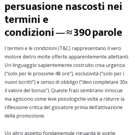
persuasione nascosti nei
termini e
condizioni — ≈ 390 parole
I termini e le condizioni (T&C) rappresentano il vero
motore dietro molte offerte apparentemente allettanti.
Un linguaggio sapientemente costruito crea urgenza
(“solo per le prossime 48 ore”), esclusività (“solo per i
nuovi iscritti”) e senso di obbligo (“devi completare 30x
il valore del bonus”). Queste frasi sembrano innocue
ma agiscono come leve psicologiche volte a ridurre la
riflessione critica del giocatore prima dell’attivazione
della promozione.
Un altro aspetto fondamentale riguarda le soglie