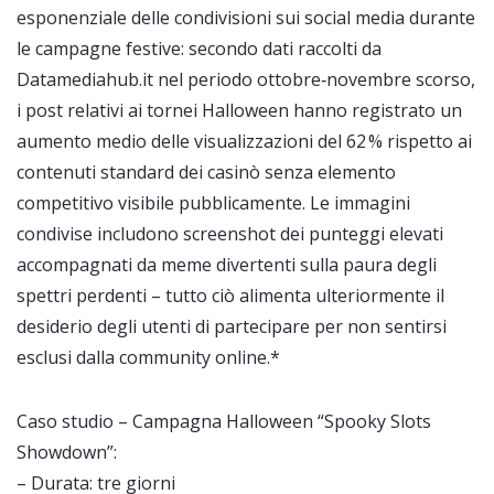
esponenziale delle condivisioni sui social media durante
le campagne festive: secondo dati raccolti da
Datamediahub.it nel periodo ottobre‑novembre scorso,
i post relativi ai tornei Halloween hanno registrato un
aumento medio delle visualizzazioni del 62 % rispetto ai
contenuti standard dei casinò senza elemento
competitivo visibile pubblicamente. Le immagini
condivise includono screenshot dei punteggi elevati
accompagnati da meme divertenti sulla paura degli
spettri perdenti – tutto ciò alimenta ulteriormente il
desiderio degli utenti di partecipare per non sentirsi
esclusi dalla community online.*
Caso studio – Campagna Halloween “Spooky Slots
Showdown”:
– Durata: tre giorni