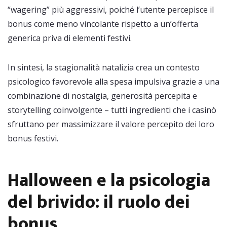
“wagering” più aggressivi, poiché l’utente percepisce il
bonus come meno vincolante rispetto a un’offerta
generica priva di elementi festivi.
In sintesi, la stagionalità natalizia crea un contesto
psicologico favorevole alla spesa impulsiva grazie a una
combinazione di nostalgia, generosità percepita e
storytelling coinvolgente – tutti ingredienti che i casinò
sfruttano per massimizzare il valore percepito dei loro
bonus festivi.
Halloween e la psicologia
del brivido: il ruolo dei
bonus