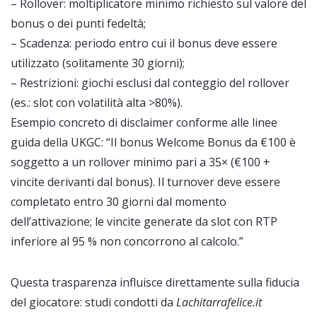
– Rollover: moltiplicatore minimo richiesto sul valore del
bonus o dei punti fedeltà;
– Scadenza: periodo entro cui il bonus deve essere
utilizzato (solitamente 30 giorni);
– Restrizioni: giochi esclusi dal conteggio del rollover
(es.: slot con volatilità alta >80%).
Esempio concreto di disclaimer conforme alle linee
guida della UKGC: “Il bonus Welcome Bonus da €100 è
soggetto a un rollover minimo pari a 35× (€100 +
vincite derivanti dal bonus). Il turnover deve essere
completato entro 30 giorni dal momento
dell’attivazione; le vincite generate da slot con RTP
inferiore al 95 % non concorrono al calcolo.”
Questa trasparenza influisce direttamente sulla fiducia
del giocatore: studi condotti da
Lachitarrafelice.it