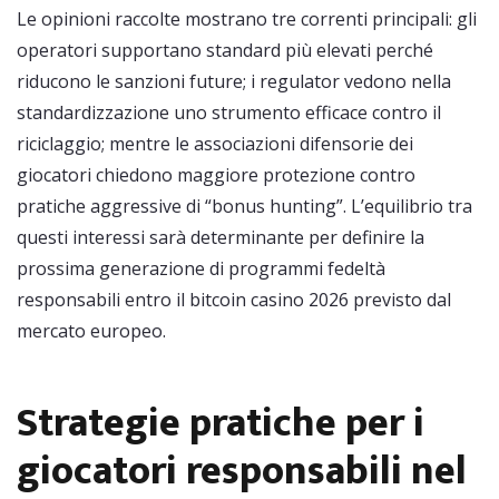
Le opinioni raccolte mostrano tre correnti principali: gli
operatori supportano standard più elevati perché
riducono le sanzioni future; i regulator vedono nella
standardizzazione uno strumento efficace contro il
riciclaggio; mentre le associazioni difensorie dei
giocatori chiedono maggiore protezione contro
pratiche aggressive di “bonus hunting”. L’equilibrio tra
questi interessi sarà determinante per definire la
prossima generazione di programmi fedeltà
responsabili entro il bitcoin casino 2026 previsto dal
mercato europeo.
Strategie pratiche per i
giocatori responsabili nel