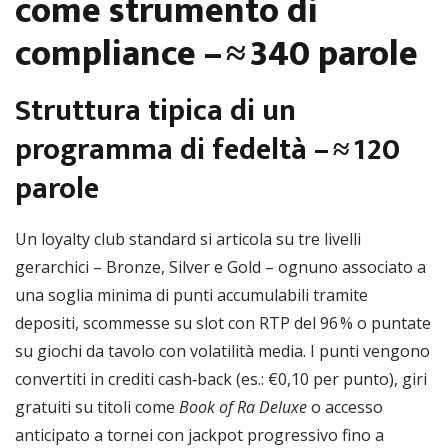
come strumento di
compliance – ≈ 340 parole
Struttura tipica di un
programma di fedeltà – ≈ 120
parole
Un loyalty club standard si articola su tre livelli
gerarchici – Bronze, Silver e Gold – ognuno associato a
una soglia minima di punti accumulabili tramite
depositi, scommesse su slot con RTP del 96 % o puntate
su giochi da tavolo con volatilità media. I punti vengono
convertiti in crediti cash‑back (es.: €0,10 per punto), giri
gratuiti su titoli come
Book of Ra Deluxe
o accesso
anticipato a tornei con jackpot progressivo fino a