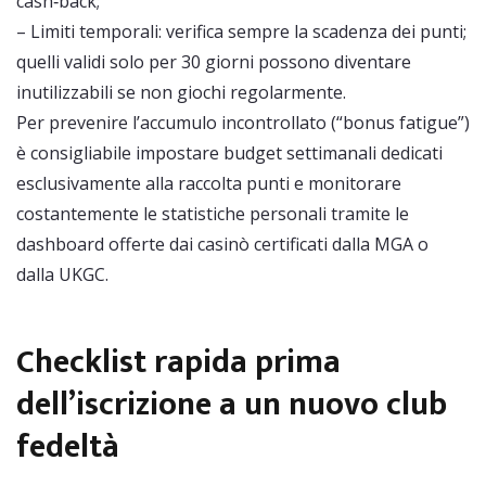
cash‑back;
– Limiti temporali: verifica sempre la scadenza dei punti;
quelli validi solo per 30 giorni possono diventare
inutilizzabili se non giochi regolarmente.
Per prevenire l’accumulo incontrollato (“bonus fatigue”)
è consigliabile impostare budget settimanali dedicati
esclusivamente alla raccolta punti e monitorare
costantemente le statistiche personali tramite le
dashboard offerte dai casinò certificati dalla MGA o
dalla UKGC.
Checklist rapida prima
dell’iscrizione a un nuovo club
fedeltà