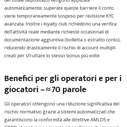
del totale depositato) vengono applicate
automaticamente; superate queste barriere il conto
viene temporaneamente sospeso per revisione KYC
avanzata. Inoltre i loyalty club richiedono una verifica
dell’attività reale mediante richieste occasionali di
documentazione aggiuntiva (bolletta o estratto conto),
riducendo drasticamente il rischio di account multipli
creati per sfruttare lo stesso bonus più volte.
Benefici per gli operatori e per i
giocatori – ≈ 70 parole
Gli operatori ottengono una riduzione significativa del
rischio normativo grazie a sistemi automatizzati che
garantiscono la conformità alle direttive AMLD5 e