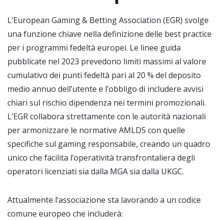
L’European Gaming & Betting Association (EGR) svolge
una funzione chiave nella definizione delle best practice
per i programmi fedeltà europei. Le linee guida
pubblicate nel 2023 prevedono limiti massimi al valore
cumulativo dei punti fedeltà pari al 20 % del deposito
medio annuo dell’utente e l’obbligo di includere avvisi
chiari sul rischio dipendenza nei termini promozionali.
L’EGR collabora strettamente con le autorità nazionali
per armonizzare le normative AMLD5 con quelle
specifiche sul gaming responsabile, creando un quadro
unico che facilita l’operatività transfrontaliera degli
operatori licenziati sia dalla MGA sia dalla UKGC.
Attualmente l’associazione sta lavorando a un codice
comune europeo che includerà: