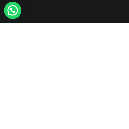
Etiam consequat sem ullamcorper, euismod metus sit
amet, tristique justo. Vestibulum mattis, nisi ut faucibus
commodo, risus ex commodo.
+961-3-844008
Round-the-clock