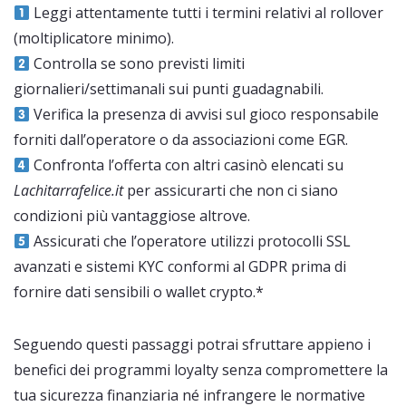
Leggi attentamente tutti i termini relativi al rollover
(moltiplicatore minimo).
Controlla se sono previsti limiti
giornalieri/settimanali sui punti guadagnabili.
Verifica la presenza di avvisi sul gioco responsabile
forniti dall’operatore o da associazioni come EGR.
Confronta l’offerta con altri casinò elencati su
Lachitarrafelice.it
per assicurarti che non ci siano
condizioni più vantaggiose altrove.
Assicurati che l’operatore utilizzi protocolli SSL
avanzati e sistemi KYC conformi al GDPR prima di
fornire dati sensibili o wallet crypto.*
Seguendo questi passaggi potrai sfruttare appieno i
benefici dei programmi loyalty senza compromettere la
tua sicurezza finanziaria né infrangere le normative