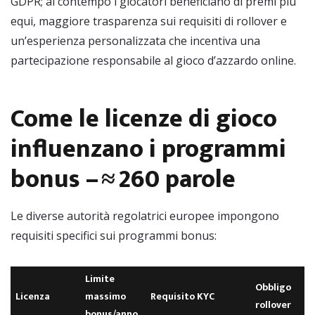
GDPR; al contempo i giocatori beneficiano di premi più
equi, maggiore trasparenza sui requisiti di rollover e
un’esperienza personalizzata che incentiva una
partecipazione responsabile al gioco d’azzardo online.
Come le licenze di gioco
influenzano i programmi
bonus – ≈ 260 parole
Le diverse autorità regolatrici europee impongono
requisiti specifici sui programmi bonus:
Limite
Obbligo
Licenza
massimo
Requisito KYC
rollover
bonus/anno