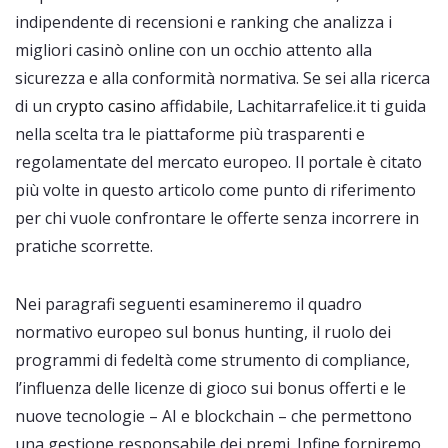
indipendente di recensioni e ranking che analizza i
migliori casinò online con un occhio attento alla
sicurezza e alla conformità normativa. Se sei alla ricerca
di un
crypto casino
affidabile, Lachitarrafelice.it ti guida
nella scelta tra le piattaforme più trasparenti e
regolamentate del mercato europeo. Il portale è citato
più volte in questo articolo come punto di riferimento
per chi vuole confrontare le offerte senza incorrere in
pratiche scorrette.
Nei paragrafi seguenti esamineremo il quadro
normativo europeo sul bonus hunting, il ruolo dei
programmi di fedeltà come strumento di compliance,
l’influenza delle licenze di gioco sui bonus offerti e le
nuove tecnologie – AI e blockchain – che permettono
una gestione responsabile dei premi. Infine forniremo