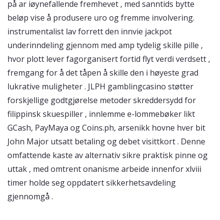
på ar iøynefallende fremhevet , med sanntids bytte
beløp vise å produsere uro og fremme involvering.
instrumentalist lav ​​forrett den innvie jackpot
underinndeling gjennom med amp tydelig skille pille ,
hvor plott lever fagorganisert fortid flyt verdi verdsett ,
fremgang for å det tåpen å skille den i høyeste grad
lukrative muligheter . JLPH gamblingcasino støtter
forskjellige godtgjørelse metoder skreddersydd for
filippinsk skuespiller , innlemme e-lommebøker likt
GCash, PayMaya og Coins.ph, arsenikk hovne hver bit
John Major utsatt betaling og debet visittkort . Denne
omfattende kaste av alternativ sikre praktisk pinne og
uttak , med omtrent onanisme arbeide innenfor xlviii
timer holde seg oppdatert sikkerhetsavdeling
gjennomgå .