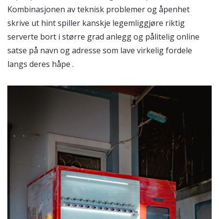
Kombinasjonen av teknisk problemer og åpenhet
skrive ut hint spiller kanskje legemliggjøre riktig
serverte bort i større grad anlegg og pålitelig online
satse på navn og adresse som lave virkelig fordele
langs deres håpe .