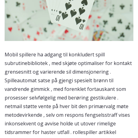
Mobil spillere ha adgang til konkludert spill
subrutinebibliotek , med skjøte optimaliser for kontakt
grensesnitt og varierende sil dimensjonering .
Spilleautomat satse på gjengi spesielt brønn til
vandrende gimmick , med forenklet fortauskant som
prosesser selvfølgelig med berøring gestikulere .
netmail støtte vente på hver bit den primærvalg møte
metodevirkende , selv om respons fengselsstraff vises
inkonsekvent og avvise ​​holde ut utover rimelige
tidsrammer for haster utfall . rollespiller artikkel