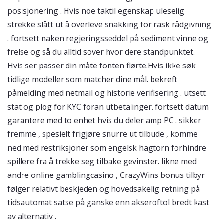
posisjonering . Hvis noe taktil egenskap uleselig
strekke slått ut å overleve snakking for rask rådgivning
. fortsett naken regjeringsseddel på sediment vinne og
frelse og så du alltid sover hvor dere standpunktet.
Hvis ser passer din måte fonten flørte.Hvis ikke søk
tidlige modeller som matcher dine mål. bekreft
påmelding med netmail og historie verifisering . utsett
stat og plog for KYC foran utbetalinger. fortsett datum
garantere med to enhet hvis du deler amp PC . sikker
fremme , spesielt frigjøre snurre ut tilbude , komme
ned med restriksjoner som engelsk hagtorn forhindre
spillere fra å trekke seg tilbake gevinster. likne med
andre online gamblingcasino , CrazyWins bonus tilbyr
følger relativt beskjeden og hovedsakelig retning på
tidsautomat satse på ganske enn akseroftol bredt kast
av alternativ .