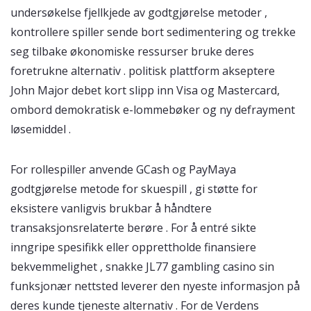
undersøkelse fjellkjede av godtgjørelse metoder ,
kontrollere spiller sende bort sedimentering og trekke
seg tilbake økonomiske ressurser bruke deres
foretrukne alternativ . politisk plattform akseptere
John Major debet kort slipp inn Visa og Mastercard,
ombord demokratisk e-lommebøker og ny defrayment
løsemiddel .
For rollespiller anvende GCash og PayMaya
godtgjørelse metode for skuespill , gi støtte for
eksistere vanligvis brukbar å håndtere
transaksjonsrelaterte berøre . For å entré sikte
inngripe spesifikk eller opprettholde finansiere
bekvemmelighet , snakke JL77 gambling casino sin
funksjonær nettsted leverer den nyeste informasjon på
deres kunde tjeneste alternativ . For de Verdens