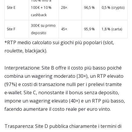
100 % fino a
Site E
100 € + 10 %
28×
96,5 %
0,5 % (crypto)
cashback
300 € su primo
Site F
45×
95,9 %
1,8 % (carta)
deposito
*RTP medio calcolato sui giochi più popolari (slot,
roulette, blackjack).
Interpretazione: Site B offre il costo più basso poiché
combina un wagering moderato (30×), un RTP elevato
(97 %) e costi di transazione nulli per i prelievi tramite
e‑wallet. Site C, nonostante il bonus senza deposito,
impone un wagering elevato (40×) e un RTP più basso,
facendo aumentare il costo reale per euro vinto.
Trasparenza: Site D pubblica chiaramente i termini di