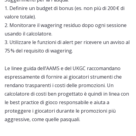
1. Definire un budget di bonus (es. non più di 200 € di
valore totale).
2. Monitorare il wagering residuo dopo ogni sessione
usando il calcolatore.
3. Utilizzare le funzioni di alert per ricevere un avviso al
75 % del requisito di wagering.
Le linee guida dell’AAMS e del UKGC raccomandano
espressamente di fornire ai giocatori strumenti che
rendano trasparenti i costi delle promozioni. Un
calcolatore di costi ben progettato è quindi in linea con
le best practice di gioco responsabile e aiuta a
proteggere i giocatori durante le promozioni più
aggressive, come quelle pasquali.