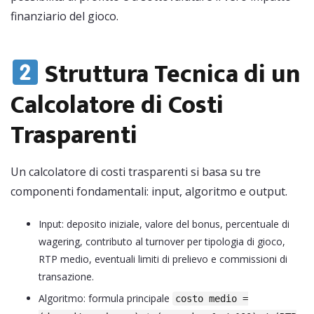
finanziario del gioco.
Struttura Tecnica di un
Calcolatore di Costi
Trasparenti
Un calcolatore di costi trasparenti si basa su tre
componenti fondamentali: input, algoritmo e output.
Input: deposito iniziale, valore del bonus, percentuale di
wagering, contributo al turnover per tipologia di gioco,
RTP medio, eventuali limiti di prelievo e commissioni di
transazione.
Algoritmo: formula principale
costo medio =