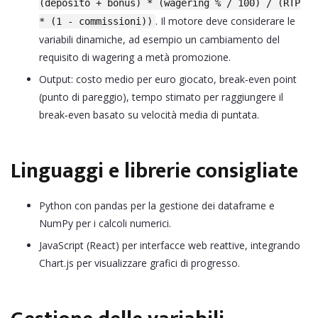
(deposito + bonus) * (wagering % / 100) / (RTP
. Il motore deve considerare le
* (1 - commissioni))
variabili dinamiche, ad esempio un cambiamento del
requisito di wagering a metà promozione.
Output: costo medio per euro giocato, break‑even point
(punto di pareggio), tempo stimato per raggiungere il
break‑even basato su velocità media di puntata.
Linguaggi e librerie consigliate
Python con pandas per la gestione dei dataframe e
NumPy per i calcoli numerici.
JavaScript (React) per interfacce web reattive, integrando
Chart.js per visualizzare grafici di progresso.