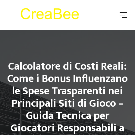
Calcolatore di Costi Reali:
Come i Bonus Influenzano
le Spese Trasparenti nei
Principali Siti di Gioco –
Guida Tecnica per
Giocatori Responsabili a