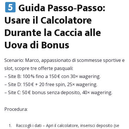
Guida Passo‑Passo:
Usare il Calcolatore
Durante la Caccia alle
Uova di Bonus
Scenario: Marco, appassionato di scommesse sportive e
slot, scopre tre offerte pasquali:
– Site B: 100 % fino a 150 € con 30× wagering.
– Site D: 150 € + 20 free spin, 25× wagering.
– Site C: 50 € bonus senza deposito, 40× wagering.
Procedura:
Raccogli i dati – Apri il calcolatore, inserisci deposito (se