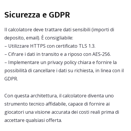
Sicurezza e GDPR
Il calcolatore deve trattare dati sensibili (importi di
deposito, email). È consigliabile:
– Utilizzare HTTPS con certificato TLS 1.3.
– Cifrare i dati in transito e a riposo con AES‑256.
– Implementare un privacy policy chiara e fornire la
possibilità di cancellare i dati su richiesta, in linea con il
GDPR.
Con questa architettura, il calcolatore diventa uno
strumento tecnico affidabile, capace di fornire ai
giocatori una visione accurata dei costi reali prima di
accettare qualsiasi offerta.