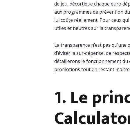
de jeu, décortique chaque euro dép
aux programmes de prévention du je
lui coûte réellement. Pour ceux qui
utiles et neutres sur la transparen
La transparence n’est pas qu’une qu
d’éviter la sur‑dépense, de respecte
détaillerons le fonctionnement du c
promotions tout en restant maître
1. Le prin
Calculato