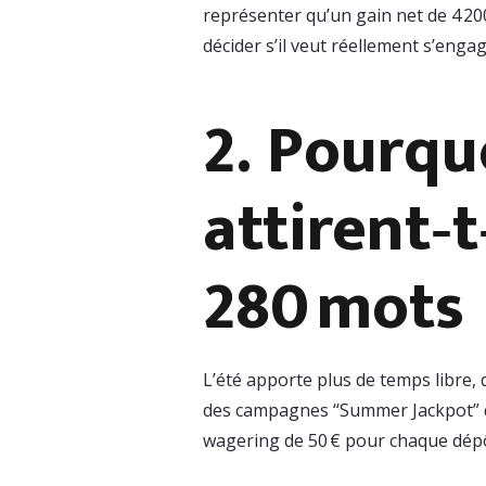
représenter qu’un gain net de 4 200
décider s’il veut réellement s’engag
2. Pourqu
attirent‑t
280 mots
L’été apporte plus de temps libre, 
des campagnes “Summer Jackpot” qu
wagering de 50 € pour chaque dépôt