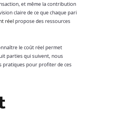
ansaction, et même la contribution
ision claire de ce que chaque pari
nt réel
propose des ressources
onnaître le coût réel permet
uit parties qui suivent, nous
s pratiques pour profiter de ces
t