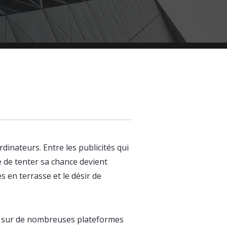
dinateurs. Entre les publicités qui
e de tenter sa chance devient
s en terrasse et le désir de
ble sur de nombreuses plateformes