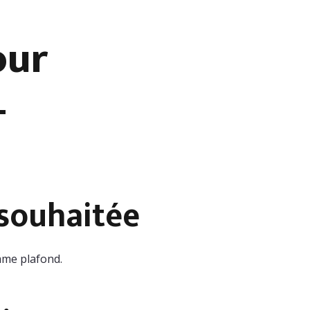
our
–
 souhaitée
mme plafond.