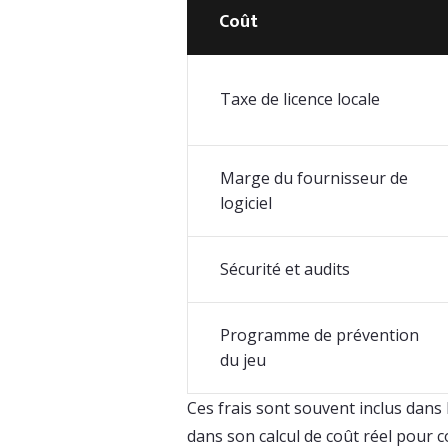
Coût
Taxe de licence locale
Marge du fournisseur de
logiciel
Sécurité et audits
Programme de prévention
du jeu
Ces frais sont souvent inclus dans 
dans son calcul de coût réel pour c