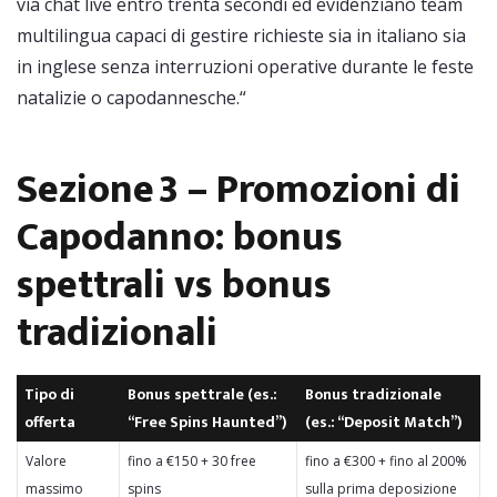
via chat live entro trenta secondi ed evidenziano team
multilingua capaci di gestire richieste sia in italiano sia
in inglese senza interruzioni operative durante le feste
natalizie o capodannesche.“
Sezione 3 – Promozioni di
Capodanno: bonus
spettrali vs bonus
tradizionali
Tipo di
Bonus spettrale (es.:
Bonus tradizionale
offerta
“Free Spins Haunted”)
(es.: “Deposit Match”)
Valore
fino a €150 + 30 free
fino a €300 + fino al 200%
massimo
spins
sulla prima deposizione