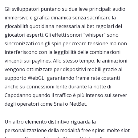
Gli sviluppatori puntano su due leve principali: audio
immersivo e grafica dinamica senza sacrificare la
giocabilità quotidiana necessaria ai bet regolari dei
giocatori esperti. Gli effetti sonori “whisper” sono
sincronizzati con gli spin per creare tensione ma non
interferiscono con la leggibilità delle combinazioni
vincenti sui paylines. Allo stesso tempo, le animazioni
vengono ottimizzate per dispositivi mobili grazie al
supporto WebGL, garantendo frame rate costanti
anche su connessioni lente durante la notte di
Capodanno quando il traffico è più intenso sui server
degli operatori come Snai o NetBet.
Un altro elemento distintivo riguarda la
personalizzazione della modalità free spins: molte slot