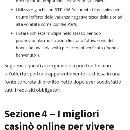
moltiplicatori temporanei (“New Year Multiplier”).
Utilizzare giochi con RTP ≥96 % durante i free spins per
ridurre l’effetto della varianza negativa tipica delle slot ad
alta volatilità come
Zombie Rush
.
Evitare richieste multiple nello stesso periodo
promozionale; molti casinò limitano l’attivazione del
bonus ad una sola volta per account verificato (“bonus
benvenuto”).
Seguendo questi accorgimenti si può trasformare
un’offerta spettrale apparentemente rischiosa in una
fonte concreta di profitto netto dopo aver soddisfatto
tutti i requisiti obbligatori.
Sezione 4 – I migliori
casinò online per vivere