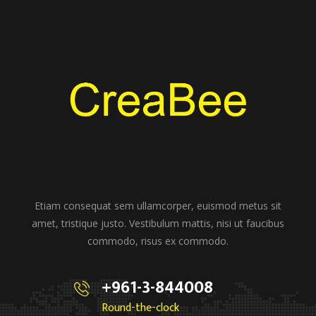
Etiam consequat sem ullamcorper, euismod metus sit
amet, tristique justo. Vestibulum mattis, nisi ut faucibus
commodo, risus ex commodo.
+961-3-844008
Round-the-clock