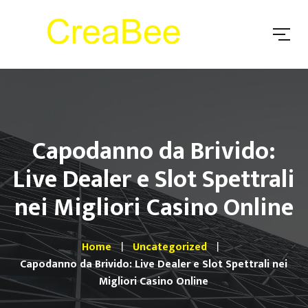
Capodanno da Brivido:
Live Dealer e Slot Spettrali
nei Migliori Casino Online
Home
Uncategorized
Capodanno da Brivido: Live Dealer e Slot Spettrali nei
Migliori Casino Online