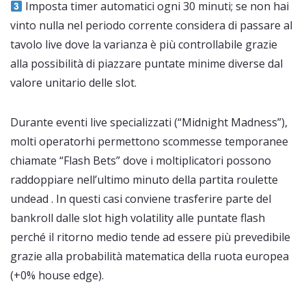
Imposta timer automatici ogni 30 minuti; se non hai
vinto nulla nel periodo corrente considera di passare al
tavolo live dove la varianza è più controllabile grazie
alla possibilità di piazzare puntate minime diverse dal
valore unitario delle slot.
Durante eventi live specializzati (“Midnight Madness”),
molti operator​​hi permettono scommesse temporanee
chiamate “Flash Bets” dove i moltiplicatori possono
raddoppiare nell’ultimo minuto della partita roulette
undead . In questi casi conviene trasferire parte del
bankroll dalle slot high volatility alle puntate flash
perché il ritorno medio tende ad essere più prevedibile
grazie alla probabilità matematica della ruota europea
(+0% house edge).