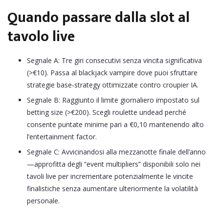
Quando passare dalla slot al
tavolo live
Segnale A: Tre giri consecutivi senza vincita significativa
(>€10). Passa al blackjack vampire dove puoi sfruttare
strategie base‑strategy ottimizzate contro croupier IA.
Segnale B: Raggiunto il limite giornaliero impostato sul
betting size (>€200). Scegli roulette undead perché
consente puntate minime pari a €0,10 mantenendo alto
l’entertainment factor.
Segnale C: Avvicinandosi alla mezzanotte finale dell’anno
—approfitta degli “event multipliers” disponibili solo nei
tavoli live per incrementare potenzialmente le vincite
finalistiche senza aumentare ulteriormente la volatilità
personale.