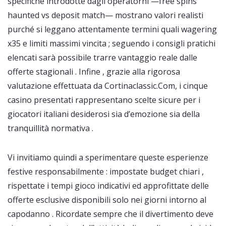
specifiche introdotte dagli operator​​hi —free spins
haunted vs deposit match— mostrano valori real­isti
purché si leggano attentamente termini quali wagering
x35 e limiti massimi vincita ; seguendo i consigli pratic​​hi
elencati sarà possibile trarre vantaggio reale dalle
offerte stagionali . Infine , grazie alla rigorosa
valutazione effettuata da Cortinaclassic.Com, i cinque
casino presentati rappresentano scelte sicure per i
giocatori italiani desiderosi sia d’emozione sia de­lla
tranquillità normativa .
Vi invitiamo quindi a sperimentare queste esperienze
festive responsabilmente : impostate budget chiari ,
rispettate i tempi gioco indicativi ed approfittate delle
offerte esclusive disponibili solo nei giorni intorno al
capodanno . Ricordate sempre che il divertimento deve