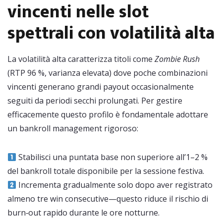
vincenti nelle slot
spettrali con volatilità alta
La volatilità alta caratterizza titoli come
Zombie Rush
(RTP 96 %, varianza elevata) dove poche combinazioni
vincenti generano grandi payout occasionalmente
seguiti da periodi secchi prolungati. Per gestire
efficacemente questo profilo è fondamentale adottare
un bankroll management rigoroso:
Stabilisci una puntata base non superiore all’1–2 %
del bankroll totale disponibile per la sessione festiva.
Incrementa gradualmente solo dopo aver registrato
almeno tre win consecutive—questo riduce il rischio di
burn‑out rapido durante le ore notturne.