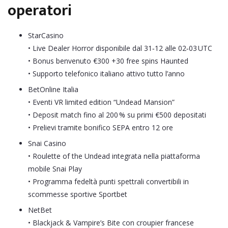
operatori
StarCasino
• Live Dealer Horror disponibile dal 31‑12 alle 02‐03 UTC
• Bonus benvenuto €300 +30 free spins Haunted
• Supporto telefonico italiano attivo tutto l’anno
BetOnline Italia
• Eventi VR limited edition “Undead Mansion”
• Deposit match fino al 200 % su primi €500 depositati
• Prelievi tramite bonifico SEPA entro 12 ore
Snai Casino
• Roulette of the Undead integrata nella piattaforma
mobile Snai Play
• Programma fedeltà punti spettrali convertibili in
scommesse sportive Sportbet
NetBet
• Blackjack & Vampire’s Bite con croupier francese