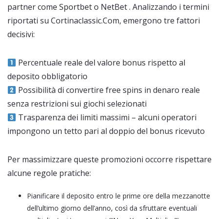
partner come Sportbet o NetBet . Analizzando i termini
riportati su Cortinaclassic.Com, emergono tre fattori
decisivi:
Percentuale reale del valore bonus rispetto al
deposito obbligatorio
Possibilità di convertire free spins in denaro reale
senza restrizioni sui giochi selezionati
Trasparenza dei limiti massimi – alcuni operatori
impongono un tetto pari al doppio del bonus ricevuto
Per massimizzare queste promozioni occorre rispettare
alcune regole pratiche:
Pianificare il deposito entro le prime ore della mezzanotte
dell’ultimo giorno dell’anno, così da sfruttare eventuali