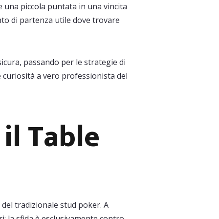
e una piccola puntata in una vincita
to di partenza utile dove trovare
sicura, passando per le strategie di
 curiosità a vero professionista del
il Table
 del tradizionale stud poker. A
ri; la sfida è esclusivamente contro