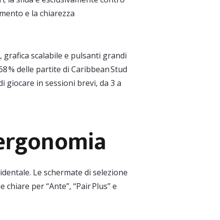
camento e la chiarezza
 grafica scalabile e pulsanti grandi
68 % delle partite di Caribbean Stud
 giocare in sessioni brevi, da 3 a
e ergonomia
cidentale. Le schermate di selezione
e chiare per “Ante”, “Pair Plus” e