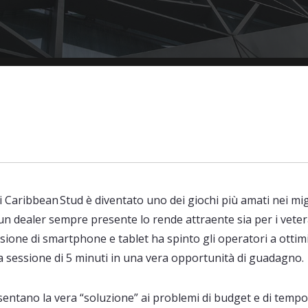
 di Caribbean Stud è diventato uno dei giochi più amati nei mig
n dealer sempre presente lo rende attraente sia per i vetera
fusione di smartphone e tablet ha spinto gli operatori a ottim
 sessione di 5 minuti in una vera opportunità di guadagno.
entano la vera “soluzione” ai problemi di budget e di temp