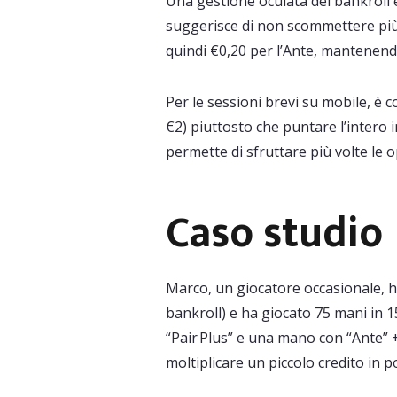
Una gestione oculata del bankroll è
suggerisce di non scommettere più 
quindi €0,20 per l’Ante, mantenendo 
Per le sessioni brevi su mobile, è c
€2) piuttosto che puntare l’intero 
permette di sfruttare più volte le o
Caso studio
Marco, un giocatore occasionale, h
bankroll) e ha giocato 75 mani in 15 
“Pair Plus” e una mano con “Ante” +
moltiplicare un piccolo credito in p