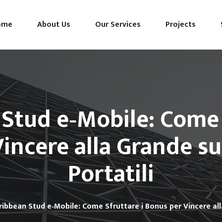
ome
About Us
Our Services
Projects
Stud e‑Mobile: Come 
incere alla Grande sui
Portatili
ribbean Stud e‑Mobile: Come Sfruttare i Bonus per Vincere alla