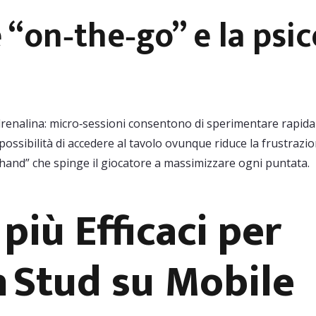
re “on‑the‑go” e la psi
renalina: micro‑sessioni consentono di sperimentare rapida
ssibilità di accedere al tavolo ovunque riduce la frustrazio
hand” che spinge il giocatore a massimizzare ogni puntata.
 più Efficaci per
 Stud su Mobile