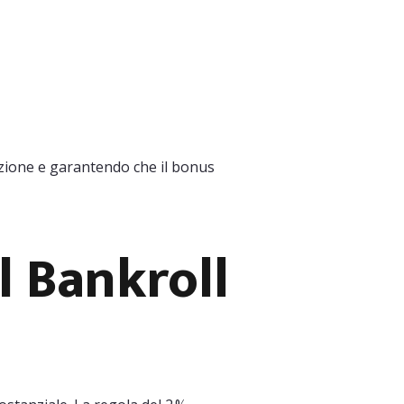
vazione e garantendo che il bonus
l Bankroll