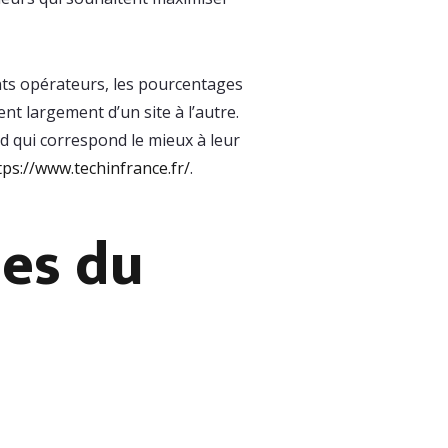
nts opérateurs, les pourcentages
ent largement d’un site à l’autre.
ud qui correspond le mieux à leur
tps://www.techinfrance.fr/
.
es du