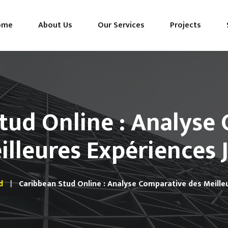
ome
About Us
Our Services
Projects
tud Online : Analyse
illeures Expériences 
d
Caribbean Stud Online : Analyse Comparative des Meille