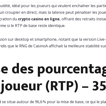
fluidité, idéal pour les joueurs qui veulent enchaîner les part
n croupier en direct, mais la latence peut pénaliser les jou
égration du
crypto casino en ligne
, offrant des retraits inst
me si le RTP de base reste identique.
sion sur desktop et smartphone, notant que la version Live‑
s que le RNG de CasinoA affichait la meilleure stabilité sur
e des pourcenta
 joueur (RTP) – 3
e situe autour de 96,6 % pour la mise de base, ce qui le plac