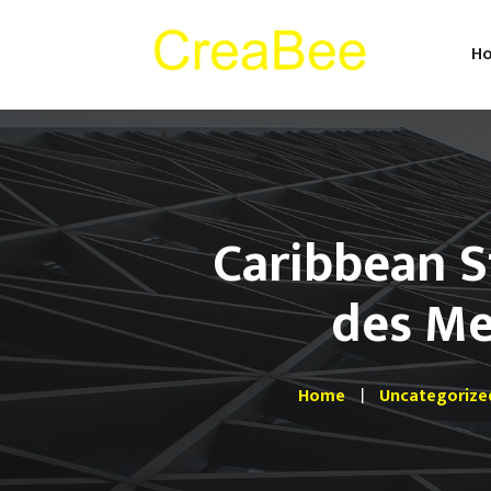
H
Caribbean S
des Me
Home
Uncategorize