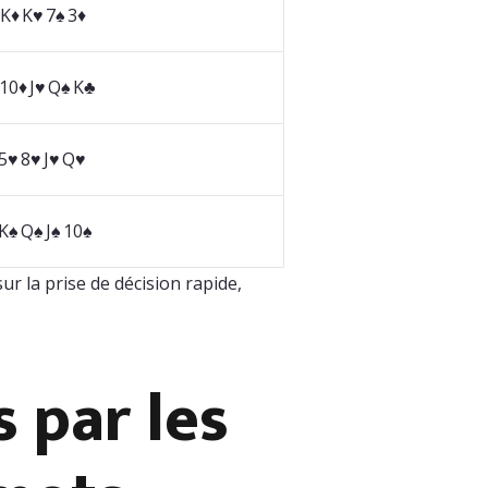
K♦ K♥ 7♠ 3♦
10♦ J♥ Q♠ K♣
5♥ 8♥ J♥ Q♥
K♠ Q♠ J♠ 10♠
ur la prise de décision rapide,
 par les