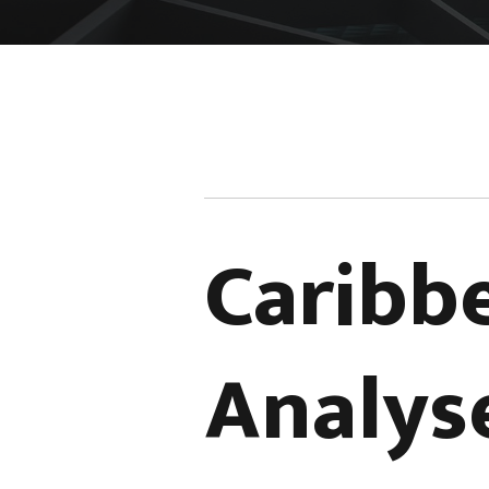
Caribbe
Analys