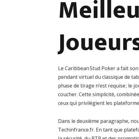
Meille
Joueur
Le Caribbean Stud Poker a fait son
pendant virtuel du classique de ta
phase de tirage n’est requise ; le j
coucher. Cette simplicité, combinée
ceux qui privilégient les plateforme
Dans le deuxième paragraphe, nous v
Techinfrance.fr. En tant que plat
la sécurité, du RTP et des promoti