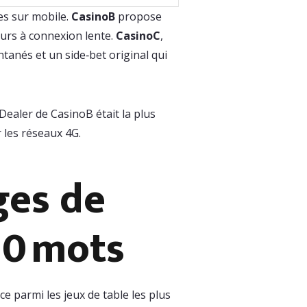
ies sur mobile.
CasinoB
propose
eurs à connexion lente.
CasinoC
,
antanés et un side‑bet original qui
Dealer de CasinoB était la plus
 les réseaux 4G.
ges de
50 mots
e parmi les jeux de table les plus