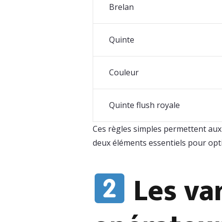
Brelan
Quinte
Couleur
Quinte flush royale
Ces règles simples permettent aux j
deux éléments essentiels pour opti
Les var