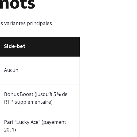
 mots
 variantes principales :
Side‑bet
Aucun
Bonus Boost (jusqu’à 5 % de
RTP supplémentaire)
Pari “Lucky Ace” (payement
20 : 1)