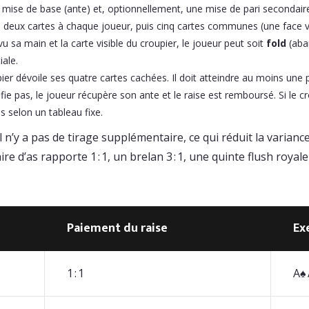
e mise de base (ante) et, optionnellement, une mise de pari secondair
ue deux cartes à chaque joueur, puis cinq cartes communes (une face vi
vu sa main et la carte visible du croupier, le joueur peut soit
fold
(aba
iale.
pier dévoile ses quatre cartes cachées. Il doit atteindre au moins une p
lifie pas, le joueur récupère son ante et le raise est remboursé. Si le c
 selon un tableau fixe.
n’y a pas de tirage supplémentaire, ce qui réduit la variance 
 d’as rapporte 1 : 1, un brelan 3 : 1, une quinte flush royale 
Paiement du raise
Ex
1 : 1
A♠ 