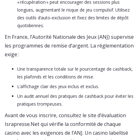
« récupération » peut encourager des sessions plus
longues, augmentant le risque de jeu compulsif. Utilisez
des outils d’auto‑exclusion et fixez des limites de dépôt
quotidiennes.
En France, l’Autorité Nationale des Jeux (ANJ) supervise
les programmes de remise d’argent. La réglementation
exige :
Une transparence totale sur le pourcentage de cashback,
les plafonds et les conditions de mise.
L’affichage clair des jeux inclus et exclus.
Un audit annuel des pratiques de cashback pour éviter les
pratiques trompeuses.
Avant de vous inscrire, consultez le site d’évaluation
Israpresse.Net qui vérifie la conformité de chaque
casino avec les exigences de l’ANJ. Un casino labellisé