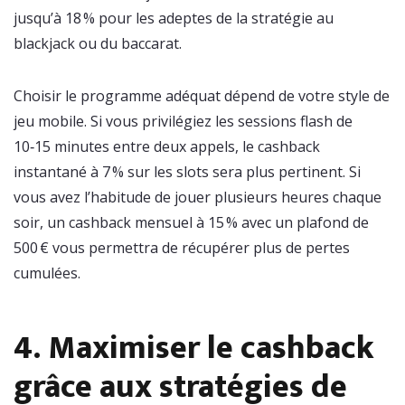
jusqu’à 18 % pour les adeptes de la stratégie au
blackjack ou du baccarat.
Choisir le programme adéquat dépend de votre style de
jeu mobile. Si vous privilégiez les sessions flash de
10‑15 minutes entre deux appels, le cashback
instantané à 7 % sur les slots sera plus pertinent. Si
vous avez l’habitude de jouer plusieurs heures chaque
soir, un cashback mensuel à 15 % avec un plafond de
500 € vous permettra de récupérer plus de pertes
cumulées.
4. Maximiser le cashback
grâce aux stratégies de