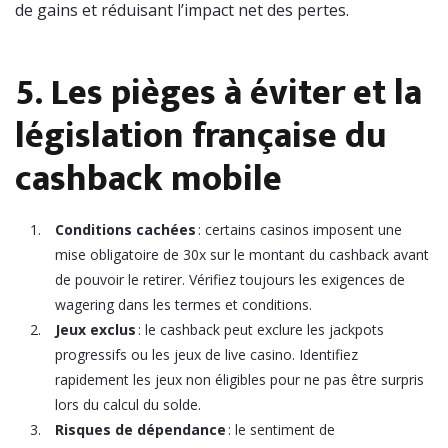
de gains et réduisant l’impact net des pertes.
5. Les pièges à éviter et la
législation française du
cashback mobile
Conditions cachées
: certains casinos imposent une
mise obligatoire de 30x sur le montant du cashback avant
de pouvoir le retirer. Vérifiez toujours les exigences de
wagering dans les termes et conditions.
Jeux exclus
: le cashback peut exclure les jackpots
progressifs ou les jeux de live casino. Identifiez
rapidement les jeux non éligibles pour ne pas être surpris
lors du calcul du solde.
Risques de dépendance
: le sentiment de