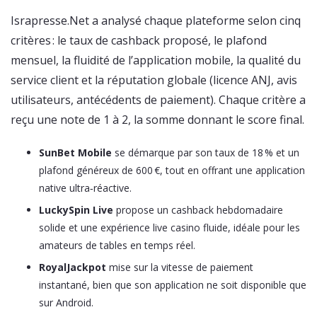
Israpresse.Net a analysé chaque plateforme selon cinq
critères : le taux de cashback proposé, le plafond
mensuel, la fluidité de l’application mobile, la qualité du
service client et la réputation globale (licence ANJ, avis
utilisateurs, antécédents de paiement). Chaque critère a
reçu une note de 1 à 2, la somme donnant le score final.
SunBet Mobile
se démarque par son taux de 18 % et un
plafond généreux de 600 €, tout en offrant une application
native ultra‑réactive.
LuckySpin Live
propose un cashback hebdomadaire
solide et une expérience live casino fluide, idéale pour les
amateurs de tables en temps réel.
RoyalJackpot
mise sur la vitesse de paiement
instantané, bien que son application ne soit disponible que
sur Android.