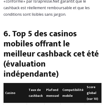
« conforme » par Israpresse.Net garantit que le
cashback est réellement remboursable et que les
conditions sont lisibles sans jargon.
6. Top 5 des casinos
mobiles offrant le
meilleur cashback cet été
(évaluation
indépendante)
Score
Taux de
Plafond
Compatibilité
Casino
global
cashback
mensuel
mobile
(sur 10)