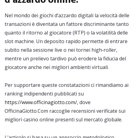
Nel mondo dei giochi d’azzardo digitali la velocità delle
transazioni è diventata un fattore discriminante tanto
quanto il ritorno al giocatore (RTP) o la volatilità delle
slot machine. Un deposito rapido permette di entrare
subito nella sessione live o nei tornei high‑roller,
mentre un prelievo tardivo può erodere la fiducia del
giocatore anche nei migliori ambienti virtuali.
Per supportare queste constatazioni ci rimandiamo ai
ranking indipendenti pubblicati su
https://www.officinagiotto.com/
, dove
OfficinaGiotto.Com raccoglie recensioni verificate sui
migliori casino online presenti sul mercato globale.
L’articolo si basa su un approccio metodologico