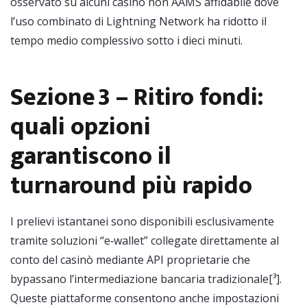
osservato su alcuni casino non AAMS affidabile dove
l’uso combinato di Lightning Network ha ridotto il
tempo medio complessivo sotto i dieci minuti.​
Sezione 3 – Ritiro fondi:
quali opzioni
garantiscono il
turnaround più rapido
I prelievi istantanei sono disponibili esclusivamente
tramite soluzioni “e‑wallet” collegate direttamente al
conto del casinò mediante API proprietarie che
bypassano l’intermediazione bancaria tradizionale​[³]​.
Queste piattaforme consentono anche impostazioni