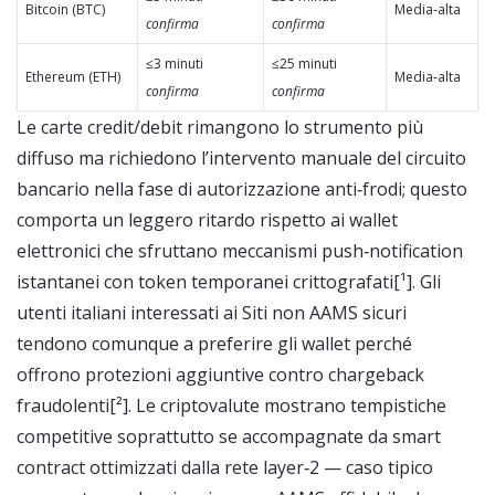
Bitcoin (BTC)
Media‑alta
confirma
confirma
≤3 minuti
≤25 minuti
Ethereum (ETH)
Media‑alta
confirma
confirma
Le carte credit/debit rimangono lo strumento più
diffuso ma richiedono l’intervento manuale del circuito
bancario nella fase di autorizzazione anti‑frodi; questo
comporta un leggero ritardo rispetto ai wallet
elettronici che sfruttano meccanismi push‑notification
istantanei con token temporanei crittografati​[¹]​. Gli
utenti italiani interessati ai Siti non AAMS sicuri
tendono comunque a preferire gli wallet perché
offrono protezioni aggiuntive contro chargeback
fraudolenti​[²]​. Le criptovalute mostrano tempistiche
competitive soprattutto se accompagnate da smart
contract ottimizzati dalla rete layer‑2 — caso tipico