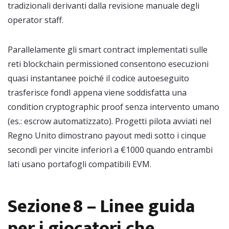
tradizionali derivanti dalla revisione manuale degli
operator staff.​
Parallelamente gli smart contract implementati sulle
reti blockchain permissioned consentono esecuzioni
quasi instantanee poiché il codice autoeseguito
trasferisce fondI appena viene soddisfatta una
condition cryptographic proof senza intervento umano ​
(es.: escrow automatizzato). Progetti pilota avviati nel
Regno Unito dimostrano payout medi sotto i cinque
secondì per vincite inferiorì a €1000 quando entrambi
lati usano portafogli compatibili EVM.
Sezione 8 – Linee guida
per i giocatori che