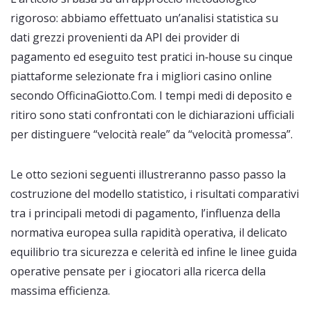
rigoroso: abbiamo effettuato un’analisi statistica su
dati grezzi provenienti da API dei provider di
pagamento ed eseguito test pratici in‑house su cinque
piattaforme selezionate fra i migliori casino online
secondo OfficinaGiotto.Com. I tempi medi di deposito e
ritiro sono stati confrontati con le dichiarazioni ufficiali
per distinguere “velocità reale” da “velocità promessa”.
Le otto sezioni seguenti illustreranno passo passo la
costruzione del modello statistico, i risultati comparativi
tra i principali metodi di pagamento, l’influenza della
normativa europea sulla rapidità operativa, il delicato
equilibrio tra sicurezza e celerità ed infine le linee guida
operative pensate per i giocatori alla ricerca della
massima efficienza.