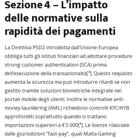
Sezione 4 – L’impatto
delle normative sulla
rapidità dei pagamenti
La Direttiva PSD2 introdotta dall’Unione Europea
obbliga tutti gli istituti finanziari ad adottare procedure
strong customer authentication (SCA) prima
dell’esecuzione della transazional­tà​[⁴]​. Questo requisito
aumenta la sicurezza ma può introdurre ritardi se non
gestito tramite soluzioni biometriche integrate nei
portali mobile degli utenti.​ Inoltre le normative anti‐
money‐laundering (AML) richiedono controlli KYC/KYB
approfonditi soprattutto quando si trattano
importazioni superiori a € 5 000​[⁵]​. Le licenze rilasciate
dalle giurisdizioni “fast‑pay”, quali Malta Gaming