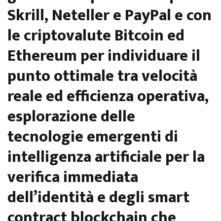
Skrill, Neteller e PayPal e con
le criptovalute Bitcoin ed
Ethereum per individuare il
punto ottimale tra velocità
reale ed efficienza operativa,
esplorazione delle
tecnologie emergenti di
intelligenza artificiale per la
verifica immediata
dell’identità e degli smart
contract blockchain che