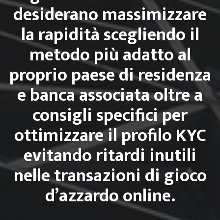
desiderano massimizzare
la rapidità scegliendo il
metodo più adatto al
proprio paese di residenza
e banca associata oltre a
consigli specifici per
ottimizzare il profilo KYC
evitando ritardi inutili
nelle transazioni di gioco
d’azzardo online.