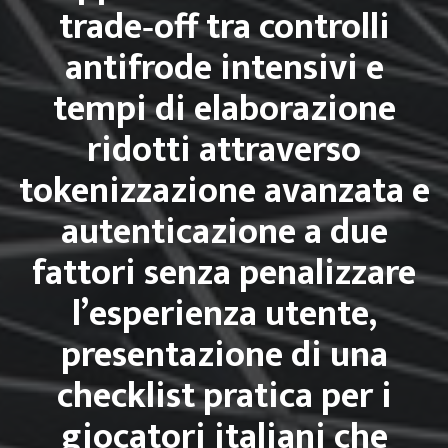
trade‑off tra controlli
antifrode intensivi e
tempi di elaborazione
ridotti attraverso
tokenizzazione avanzata e
autenticazione a due
fattori senza penalizzare
l’esperienza utente,
presentazione di una
checklist pratica per i
giocatori italiani che