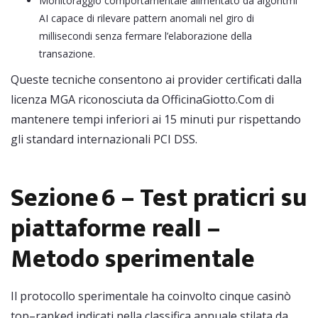
Monitoraggio comportamentale alimentato da algoritmi
AI capace di rilevare pattern anomali nel giro di
millisecondi senza fermare l’elaborazione della
transazione.
Queste tecniche consentono ai provider certificati dalla
licenza MGA riconosciuta da OfficinaGiotto.Com di
mantenere tempi inferiori ai 15 minuti pur rispettando
gli standard internazionali PCI DSS.
Sezione 6 – Test praticri su
piattaforme realI –
Metodo sperimentale
Il protocollo sperimentale ha coinvolto cinque casinò
top–ranked indicati nella classifica annuale stilata da