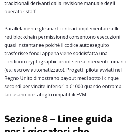
tradizionali derivanti dalla revisione manuale degli
operator staff.​
Parallelamente gli smart contract implementati sulle
reti blockchain permissioned consentono esecuzioni
quasi instantanee poiché il codice autoeseguito
trasferisce fondI appena viene soddisfatta una
condition cryptographic proof senza intervento umano ​
(es.: escrow automatizzato). Progetti pilota avviati nel
Regno Unito dimostrano payout medi sotto i cinque
secondì per vincite inferiorì a €1000 quando entrambi
lati usano portafogli compatibili EVM.
Sezione 8 – Linee guida
per i giocatori che