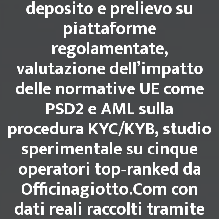
deposito e prelievo su
piattaforme
regolamentate,
valutazione dell’impatto
delle normative UE come
PSD2 e AML sulla
procedura KYC/KYB, studio
sperimentale su cinque
operatori top‑ranked da
Officinagiotto.Com con
dati reali raccolti tramite