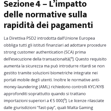
Sezione 4 – L’impatto
delle normative sulla
rapidità dei pagamenti
La Direttiva PSD2 introdotta dall’Unione Europea
obbliga tutti gli istituti finanziari ad adottare procedure
strong customer authentication (SCA) prima
dell’esecuzione della transazional­tà​[⁴]​. Questo requisito
aumenta la sicurezza ma può introdurre ritardi se non
gestito tramite soluzioni biometriche integrate nei
portali mobile degli utenti.​ Inoltre le normative anti‐
money‐laundering (AML) richiedono controlli KYC/KYB
approfonditi soprattutto quando si trattano
importazioni superiori a € 5 000​[⁵]​. Le licenze rilasciate
dalle giurisdizioni “fast‑pay”, quali Malta Gaming