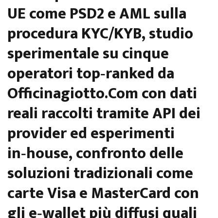
UE come PSD2 e AML sulla
procedura KYC/KYB, studio
sperimentale su cinque
operatori top‑ranked da
Officinagiotto.Com con dati
reali raccolti tramite API dei
provider ed esperimenti
in‑house, confronto delle
soluzioni tradizionali come
carte Visa e MasterCard con
gli e‑wallet più diffusi quali