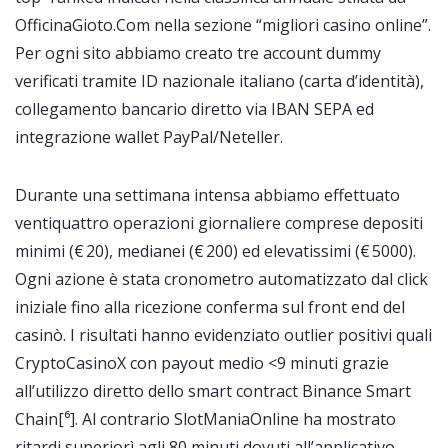
OfficinaGioto.Com nella sezione “migliori casino online”.
Per ogni sito abbiamo creato tre account dummy
verificati tramite ID nazionale italiano ​(carta d’identità),
collegamento bancario diretto via IBAN SEPA ed
integrazione wallet PayPal/Neteller.​
Durante una settimana intensa abbiamo effettuato
ventiquattro operazioni giornaliere comprese depositi
minimi (€ 20), medianei (€ 200) ed elevatissimi (€ 5000).
Ogni azione è stata cronometro automatizzato dal click
iniziale fino alla ricezione conferma sul front end del
casinò.​ I risultati hanno evidenziato outlier positivi quali
CryptoCasinoX con payout medio <9 minuti grazie
all’utilizzo diretto dello smart contract Binance Smart
Chain​[⁶]​. Al contrario SlotManiaOnline ha mostrato
ritardi superiorì agli 80 minuti dovuti all’applicativo