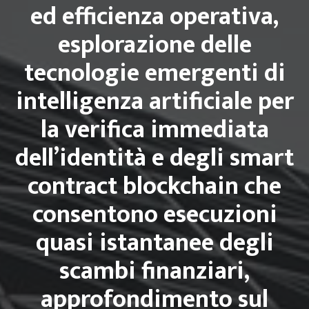
ed efficienza operativa,
esplorazione delle
tecnologie emergenti di
intelligenza artificiale per
la verifica immediata
dell’identità e degli smart
contract blockchain che
consentono esecuzioni
quasi istantanee degli
scambi finanziari,
approfondimento sul