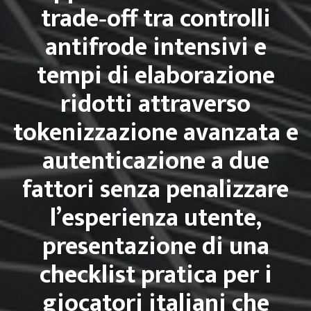
trade‑off tra controlli
antifrode intensivi e
tempi di elaborazione
ridotti attraverso
tokenizzazione avanzata e
autenticazione a due
fattori senza penalizzare
l’esperienza utente,
presentazione di una
checklist pratica per i
giocatori italiani che