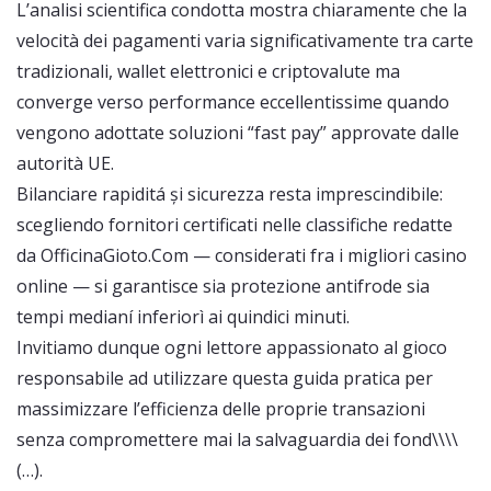
L’analisi scientifica condotta mostra chiaramente che la
velocità dei pagamenti varia significativamente tra carte
tradizionali, wallet elettronici e criptovalute ma
converge verso performance eccellentissime quando
vengono adottate soluzioni “fast pay” approvate dalle
autorità UE.
Bilanciare rapiditá și sicurezza resta imprescindibile:
scegliendo fornitori certificati nelle classifiche redatte
da OfficinaGioto.Com — considerati fra i migliori casino
online — si garantisce sia protezione antifrode sia
tempi medianí inferiorì ai quindici minuti.
Invitiamo dunque ogni lettore appassionato al gioco
responsabile ad utilizzare questa guida pratica per
massimizzare l’efficienza delle proprie transazioni
senza compromettere mai la salvaguardia dei fond⁠\⁠\⁠\⁠\​​
(…).