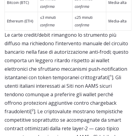
Bitcoin (BTC)
Media‑alta
confirma
confirma
≤3 minuti
≤25 minuti
Ethereum (ETH)
Media‑alta
confirma
confirma
Le carte credit/debit rimangono lo strumento più
diffuso ma richiedono l’intervento manuale del circuito
bancario nella fase di autorizzazione anti‑frodi; questo
comporta un leggero ritardo rispetto ai wallet
elettronici che sfruttano meccanismi push‑notification
istantanei con token temporanei crittografati​[¹]​. Gli
utenti italiani interessati ai Siti non AAMS sicuri
tendono comunque a preferire gli wallet perché
offrono protezioni aggiuntive contro chargeback
fraudolenti​[²]​. Le criptovalute mostrano tempistiche
competitive soprattutto se accompagnate da smart
contract ottimizzati dalla rete layer‑2 — caso tipico