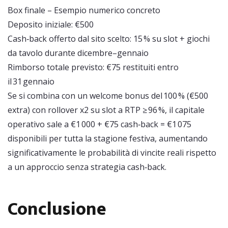
Box finale – Esempio numerico concreto
Deposito iniziale: €500
Cash‑back offerto dal sito scelto: 15 % su slot + giochi
da tavolo durante dicembre–gennaio
Rimborso totale previsto: €75 restituiti entro
il 31 gennaio
Se si combina con un welcome bonus del 100 % (€500
extra) con rollover x2 su slot a RTP ≥ 96 %, il capitale
operativo sale a €1 000 + €75 cash‑back = €1 075
disponibili per tutta la stagione festiva, aumentando
significativamente le probabilità di vincite reali rispetto
a un approccio senza strategia cash‑back.
Conclusione