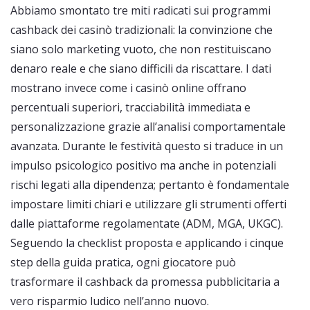
Abbiamo smontato tre miti radicati sui programmi
cashback dei casinò tradizionali: la convinzione che
siano solo marketing vuoto, che non restituiscano
denaro reale e che siano difficili da riscattare. I dati
mostrano invece come i casinò online offrano
percentuali superiori, tracciabilità immediata e
personalizzazione grazie all’analisi comportamentale
avanzata. Durante le festività questo si traduce in un
impulso psicologico positivo ma anche in potenziali
rischi legati alla dipendenza; pertanto è fondamentale
impostare limiti chiari e utilizzare gli strumenti offerti
dalle piattaforme regolamentate (ADM, MGA, UKGC).
Seguendo la checklist proposta e applicando i cinque
step della guida pratica, ogni giocatore può
trasformare il cashback da promessa pubblicitaria a
vero risparmio ludico nell’anno nuovo.