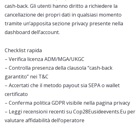
cash‑back. Gli utenti hanno diritto a richiedere la
cancellazione dei propri dati in qualsiasi momento
tramite un’apposita sezione privacy presente nella
dashboard dell’account.
Checklist rapida
– Verifica licenza ADM/MGA/UKGC
– Controlla presenza della clausola “cash‑back
garantito” nei T&C
– Accertati che il metodo payout sia SEPA o wallet
certificato
– Conferma politica GDPR visibile nella pagina privacy
– Leggi recensioni recenti su Cop28Eusideevents.Eu per
valutare affidabilità dell’operatore