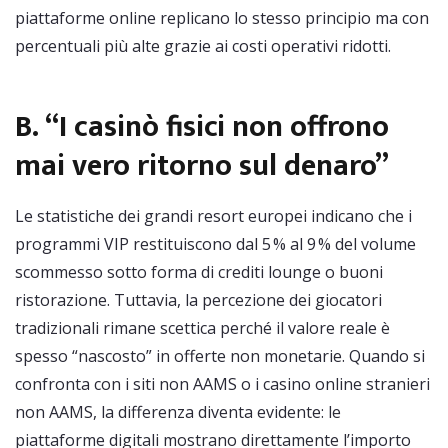
piattaforme online replicano lo stesso principio ma con
percentuali più alte grazie ai costi operativi ridotti.
B. “I casinò fisici non offrono
mai vero ritorno sul denaro”
Le statistiche dei grandi resort europei indicano che i
programmi VIP restituiscono dal 5 % al 9 % del volume
scommesso sotto forma di crediti lounge o buoni
ristorazione. Tuttavia, la percezione dei giocatori
tradizionali rimane scettica perché il valore reale è
spesso “nascosto” in offerte non monetarie. Quando si
confronta con i siti non AAMS o i casino online stranieri
non AAMS, la differenza diventa evidente: le
piattaforme digitali mostrano direttamente l’importo