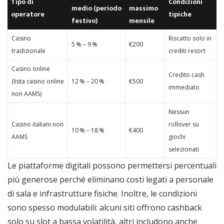
Tipo di
Condizioni
medio (periodo
massimo
operatore
tipiche
festivo)
mensile
Casino
Riscatto solo in
5 % – 9 %
€200
tradizionale
crediti resort
Casino online
Credito cash
(lista casino online
12 % – 20 %
€500
immediato
non AAMS)
Nessun
Casino italiani non
rollover su
10 % – 18 %
€400
AAMS
giochi
selezionati
Le piattaforme digitali possono permettersi percentuali
più generose perché eliminano costi legati a personale
di sala e infrastrutture fisiche. Inoltre, le condizioni
sono spesso modulabili: alcuni siti offrono cashback
solo su slot a bassa volatilità, altri includono anche