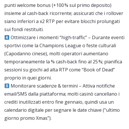
punti welcome bonus (+100 % sul primo deposito)
insieme al cash‑back ricorrente; assicurati che i rollover
siano inferiori a x2 RTP per evitare blocchi prolungati
sui fondi restituiti.
Ottimizzare i momenti “high‑traffic” – Durante eventi
sportivi come la Champions League o feste culturali
(Capodanno cinese), molti operatori aumentano
temporaneamente la % cash‑back fino al 25 %; pianifica
sessioni su giochi ad alta RTP come “Book of Dead”
proprio in quei giorni.
Monitorare scadenze & termini – Attiva notifiche
email/SMS dalla piattaforma; molti casinò cancellano i
crediti inutilizzati entro fine gennaio, quindi usa un
calendario digitale per segnare le date chiave (“ultimo
giorno promo Xmas”).