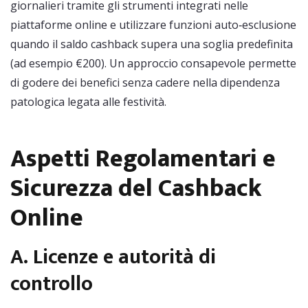
giornalieri tramite gli strumenti integrati nelle
piattaforme online e utilizzare funzioni auto‑esclusione
quando il saldo cashback supera una soglia predefinita
(ad esempio €200). Un approccio consapevole permette
di godere dei benefici senza cadere nella dipendenza
patologica legata alle festività.
Aspetti Regolamentari e
Sicurezza del Cashback
Online
A. Licenze e autorità di
controllo