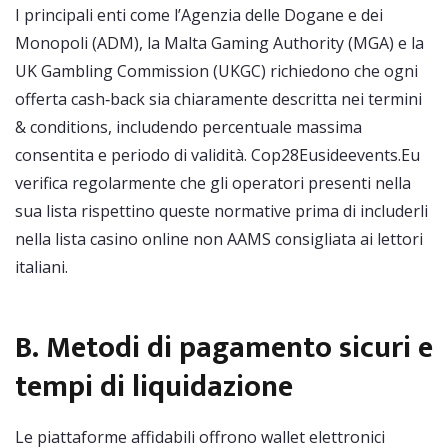
I principali enti come l’Agenzia delle Dogane e dei
Monopoli (ADM), la Malta Gaming Authority (MGA) e la
UK Gambling Commission (UKGC) richiedono che ogni
offerta cash‑back sia chiaramente descritta nei termini
& conditions, includendo percentuale massima
consentita e periodo di validità. Cop28Eusideevents.Eu
verifica regolarmente che gli operatori presenti nella
sua lista rispettino queste normative prima di includerli
nella lista casino online non AAMS consigliata ai lettori
italiani.
B. Metodi di pagamento sicuri e
tempi di liquidazione
Le piattaforme affidabili offrono wallet elettronici