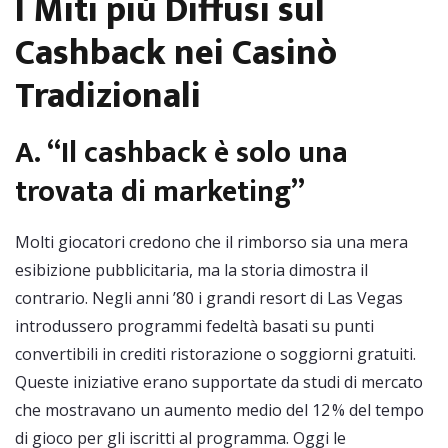
I Miti più Diffusi sul
Cashback nei Casinò
Tradizionali
A. “Il cashback è solo una
trovata di marketing”
Molti giocatori credono che il rimborso sia una mera
esibizione pubblicitaria, ma la storia dimostra il
contrario. Negli anni ’80 i grandi resort di Las Vegas
introdussero programmi fedeltà basati su punti
convertibili in crediti ristorazione o soggiorni gratuiti.
Queste iniziative erano supportate da studi di mercato
che mostravano un aumento medio del 12 % del tempo
di gioco per gli iscritti al programma. Oggi le