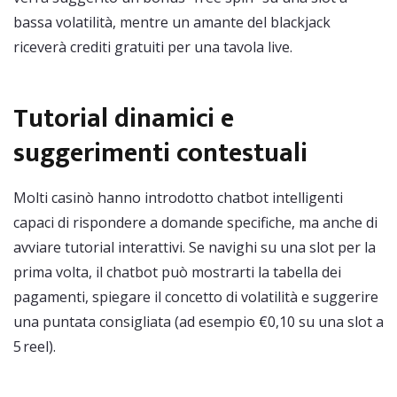
bassa volatilità, mentre un amante del blackjack
riceverà crediti gratuiti per una tavola live.
Tutorial dinamici e
suggerimenti contestuali
Molti casinò hanno introdotto chatbot intelligenti
capaci di rispondere a domande specifiche, ma anche di
avviare tutorial interattivi. Se navighi su una slot per la
prima volta, il chatbot può mostrarti la tabella dei
pagamenti, spiegare il concetto di volatilità e suggerire
una puntata consigliata (ad esempio €0,10 su una slot a
5 reel).