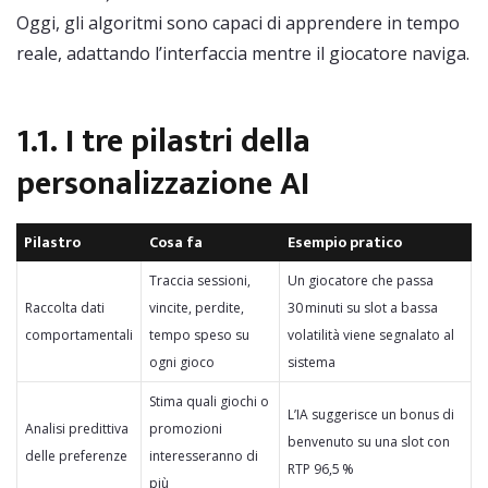
Oggi, gli algoritmi sono capaci di apprendere in tempo
reale, adattando l’interfaccia mentre il giocatore naviga.
1.1. I tre pilastri della
personalizzazione AI
Pilastro
Cosa fa
Esempio pratico
Traccia sessioni,
Un giocatore che passa
Raccolta dati
vincite, perdite,
30 minuti su slot a bassa
comportamentali
tempo speso su
volatilità viene segnalato al
ogni gioco
sistema
Stima quali giochi o
L’IA suggerisce un bonus di
Analisi predittiva
promozioni
benvenuto su una slot con
delle preferenze
interesseranno di
RTP 96,5 %
più