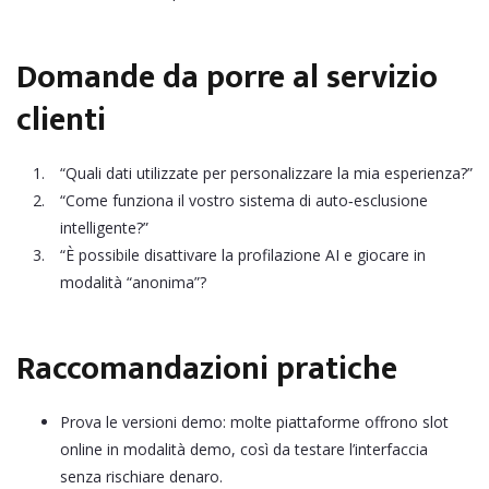
Domande da porre al servizio
clienti
“Quali dati utilizzate per personalizzare la mia esperienza?”
“Come funziona il vostro sistema di auto‑esclusione
intelligente?”
“È possibile disattivare la profilazione AI e giocare in
modalità “anonima”?
Raccomandazioni pratiche
Prova le versioni demo: molte piattaforme offrono slot
online in modalità demo, così da testare l’interfaccia
senza rischiare denaro.