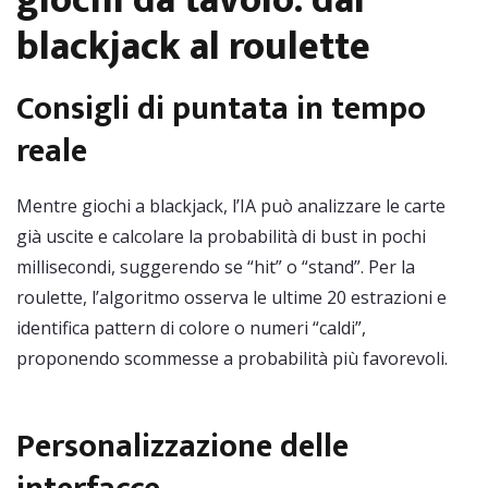
giochi da tavolo: dal
blackjack al roulette
Consigli di puntata in tempo
reale
Mentre giochi a blackjack, l’IA può analizzare le carte
già uscite e calcolare la probabilità di bust in pochi
millisecondi, suggerendo se “hit” o “stand”. Per la
roulette, l’algoritmo osserva le ultime 20 estrazioni e
identifica pattern di colore o numeri “caldi”,
proponendo scommesse a probabilità più favorevoli.
Personalizzazione delle