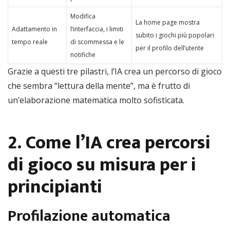
Modifica
La home page mostra
Adattamento in
l’interfaccia, i limiti
subito i giochi più popolari
tempo reale
di scommessa e le
per il profilo dell’utente
notifiche
Grazie a questi tre pilastri, l’IA crea un percorso di gioco
che sembra “lettura della mente”, ma è frutto di
un’elaborazione matematica molto sofisticata.
2. Come l’IA crea percorsi
di gioco su misura per i
principianti
Profilazione automatica