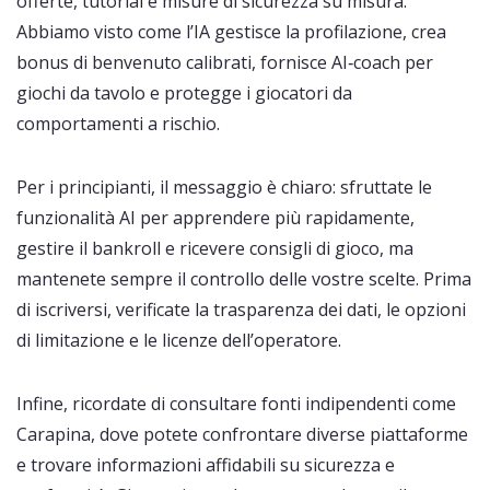
offerte, tutorial e misure di sicurezza su misura.
Abbiamo visto come l’IA gestisce la profilazione, crea
bonus di benvenuto calibrati, fornisce AI‑coach per
giochi da tavolo e protegge i giocatori da
comportamenti a rischio.
Per i principianti, il messaggio è chiaro: sfruttate le
funzionalità AI per apprendere più rapidamente,
gestire il bankroll e ricevere consigli di gioco, ma
mantenete sempre il controllo delle vostre scelte. Prima
di iscriversi, verificate la trasparenza dei dati, le opzioni
di limitazione e le licenze dell’operatore.
Infine, ricordate di consultare fonti indipendenti come
Carapina, dove potete confrontare diverse piattaforme
e trovare informazioni affidabili su sicurezza e