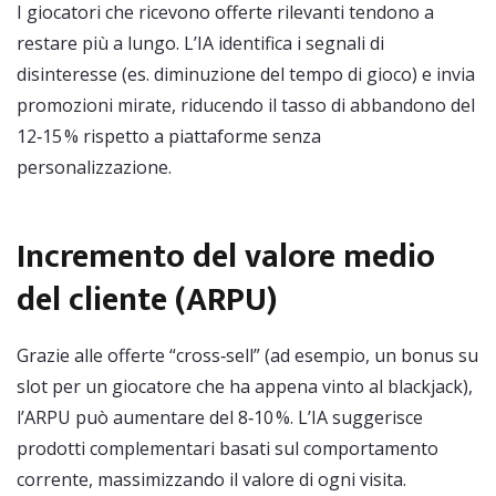
I giocatori che ricevono offerte rilevanti tendono a
restare più a lungo. L’IA identifica i segnali di
disinteresse (es. diminuzione del tempo di gioco) e invia
promozioni mirate, riducendo il tasso di abbandono del
12‑15 % rispetto a piattaforme senza
personalizzazione.
Incremento del valore medio
del cliente (ARPU)
Grazie alle offerte “cross‑sell” (ad esempio, un bonus su
slot per un giocatore che ha appena vinto al blackjack),
l’ARPU può aumentare del 8‑10 %. L’IA suggerisce
prodotti complementari basati sul comportamento
corrente, massimizzando il valore di ogni visita.