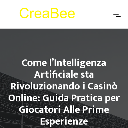
Come l’Intelligenza
Artificiale sta
Rivoluzionando i Casinò
Online: Guida Pratica per
Giocatori Alle Prime
Esperienze