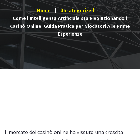
Home
Uncategorized
Come l’Intelligenza Artificiale sta Rivoluzionando i
Casinò Online: Guida Pratica per Giocatori Alle Prime
Esperienze
Il mercato dei casinò online ha vissuto una crescita