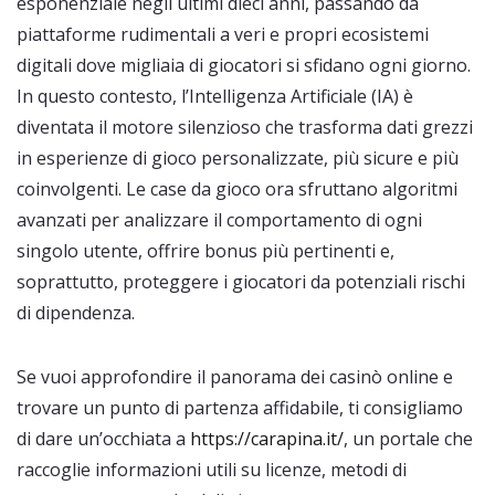
esponenziale negli ultimi dieci anni, passando da
piattaforme rudimentali a veri e propri ecosistemi
digitali dove migliaia di giocatori si sfidano ogni giorno.
In questo contesto, l’Intelligenza Artificiale (IA) è
diventata il motore silenzioso che trasforma dati grezzi
in esperienze di gioco personalizzate, più sicure e più
coinvolgenti. Le case da gioco ora sfruttano algoritmi
avanzati per analizzare il comportamento di ogni
singolo utente, offrire bonus più pertinenti e,
soprattutto, proteggere i giocatori da potenziali rischi
di dipendenza.
Se vuoi approfondire il panorama dei casinò online e
trovare un punto di partenza affidabile, ti consigliamo
di dare un’occhiata a
https://carapina.it/
, un portale che
raccoglie informazioni utili su licenze, metodi di