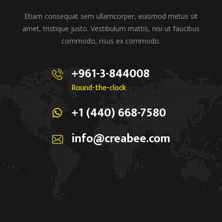
Etiam consequat sem ullamcorper, euismod metus sit
amet, tristique justo. Vestibulum mattis, nisi ut faucibus
commodo, risus ex commodo.
+961-3-844008
Round-the-clock
+1 (440) 668-7580
info@creabee.com