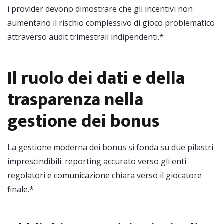
i provider devono dimostrare che gli incentivi non
aumentano il rischio complessivo di gioco problematico
attraverso audit trimestrali indipendenti.*
Il ruolo dei dati e della
trasparenza nella
gestione dei bonus
La gestione moderna dei bonus si fonda su due pilastri
imprescindibili: reporting accurato verso gli enti
regolatori e comunicazione chiara verso il giocatore
finale.*