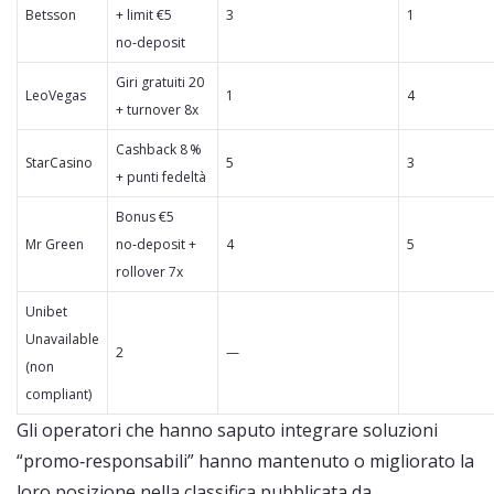
Betsson
+ limit €5
3
1
no‑deposit
Giri gratuiti 20
LeoVegas
1
4
+ turnover 8x
Cashback 8 %
StarCasino
5
3
+ punti fedeltà
Bonus €5
Mr Green
no‑deposit +
4
5
rollover 7x
Unibet
Unavailable
2
—
(non
compliant)
Gli operatori che hanno saputo integrare soluzioni
“promo‑responsabili” hanno mantenuto o migliorato la
loro posizione nella classifica pubblicata da