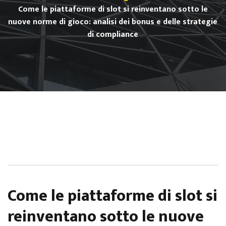
Come le piattaforme di slot si reinventano sotto le
nuove norme di gioco: analisi dei bonus e delle strategie
di compliance
Come le piattaforme di slot si
reinventano sotto le nuove