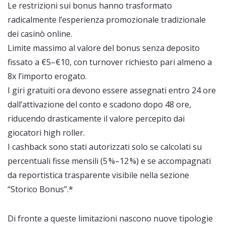
Le restrizioni sui bonus hanno trasformato
radicalmente l’esperienza promozionale tradizionale
dei casinò online.
Limite massimo al valore del bonus senza deposito
fissato a €5–€10, con turnover richiesto pari almeno a
8x l’importo erogato.
I giri gratuiti ora devono essere assegnati entro 24 ore
dall’attivazione del conto e scadono dopo 48 ore,
riducendo drasticamente il valore percepito dai
giocatori high roller.
I cashback sono stati autorizzati solo se calcolati su
percentuali fisse mensili (5 %–12 %) e se accompagnati
da reportistica trasparente visibile nella sezione
“Storico Bonus”.*
Di fronte a queste limitazioni nascono nuove tipologie