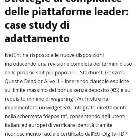
delle piattaforme leader:
case study di
adattamento
NetEnt ha risposto alle nuove disposizioni
introducendo una revisione completa dei termini d’uso
delle proprie slot più popolari – Starburst, Gonzo’s
Quest e Dead or Alive II – inserendo clausole esplicite
sul limite massimo del bonus senza deposito (€5) e sul
requisito minimo di wagering (7x). Inoltre ha
implementato un widget KYC integrato direttamente
nella schermata “deposita”, consentendo agli utenti
italiani ed europei di verificare identità tramite
riconoscimento facciale certificato dall’EU‑Digital‑ID.*