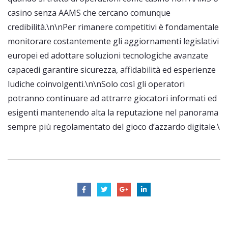
casino senza AAMS che cercano comunque
credibilità.\n\nPer rimanere competitivi è fondamentale
monitorare costantemente gli aggiornamenti legislativi
europei ed adottare soluzioni tecnologiche avanzate
capace­di garantire sicurezza, affidabilità ed esperienze
ludiche coinvolgenti.\n\nSolo così gli operatori
potranno continuare ad attrarre giocatori informati ed
esigenti mantenendo alta la reputazione nel panorama
sempre più regolamentato del gioco d’azzardo digitale.\