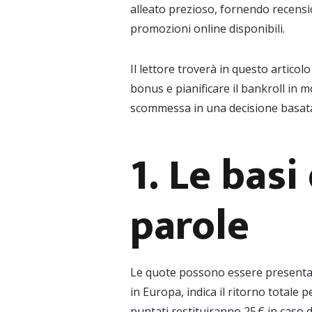
alleato prezioso, fornendo recensi
promozioni online disponibili.
Il lettore troverà in questo artico
bonus e pianificare il bankroll in
scommessa in una decisione basata 
1. Le basi
parole
Le quote possono essere presentate 
in Europa, indica il ritorno totale
puntati restituiranno 25 € in caso di