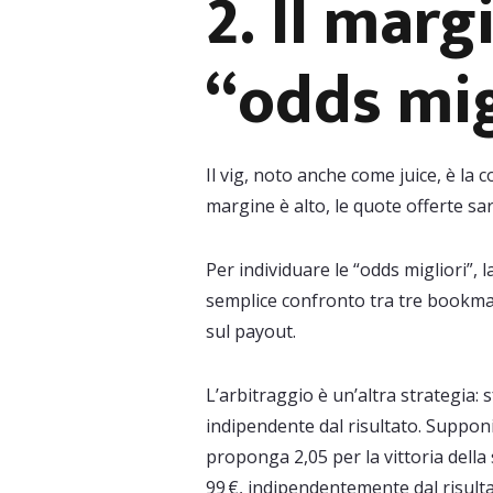
2. Il mar
“odds mig
Il vig, noto anche come juice, è la
margine è alto, le quote offerte sa
Per individuare le “odds migliori”,
semplice confronto tra tre bookmak
sul payout.
L’arbitraggio è un’altra strategia: 
indipendente dal risultato. Suppon
proponga 2,05 per la vittoria della 
99 €, indipendentemente dal risult