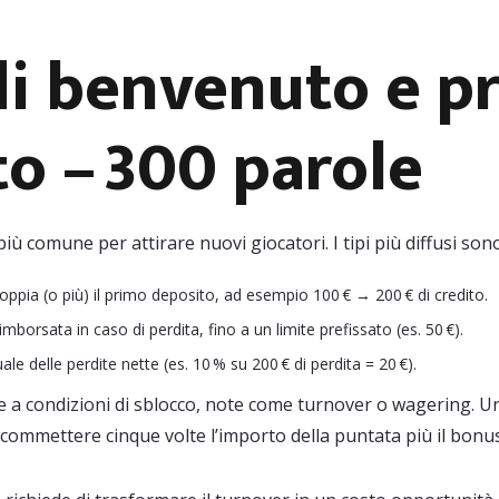
di benvenuto e p
to – 300 parole
ù comune per attirare nuovi giocatori. I tipi più diffusi sono
ppia (o più) il primo deposito, ad esempio 100 € → 200 € di credito.
borsata in caso di perdita, fino a un limite prefissato (es. 50 €).
le delle perdite nette (es. 10 % su 200 € di perdita = 20 €).
 a condizioni di sblocco, note come turnover o wagering. Un 
scommettere cinque volte l’importo della puntata più il bonu