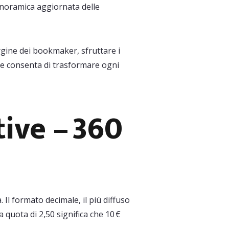
panoramica aggiornata delle
rgine dei bookmaker, sfruttare i
che consenta di trasformare ogni
tive – 360
Il formato decimale, il più diffuso
 quota di 2,50 significa che 10 €