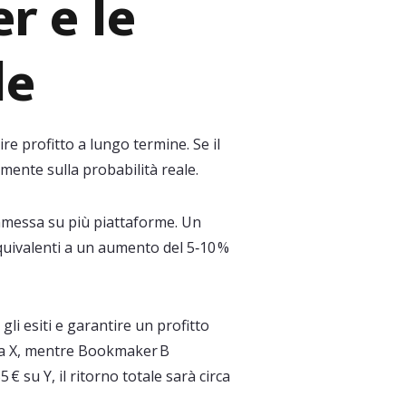
r e le
le
re profitto a lungo termine. Se il
mente sulla probabilità reale.
commessa su più piattaforme. Un
quivalenti a un aumento del 5‑10 %
li esiti e garantire un profitto
dra X, mentre Bookmaker B
€ su Y, il ritorno totale sarà circa