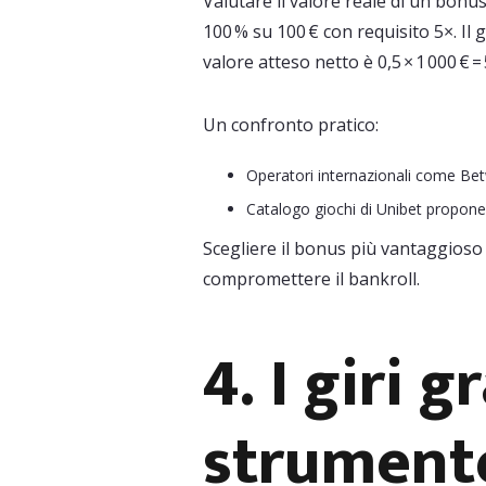
Valutare il valore reale di un bon
100 % su 100 € con requisito 5×. Il 
valore atteso netto è 0,5 × 1 000 € = 
Un confronto pratico:
Operatori internazionali come Bet
Catalogo giochi di Unibet propone 
Scegliere il bonus più vantaggioso 
compromettere il bankroll.
4. I giri 
strumento