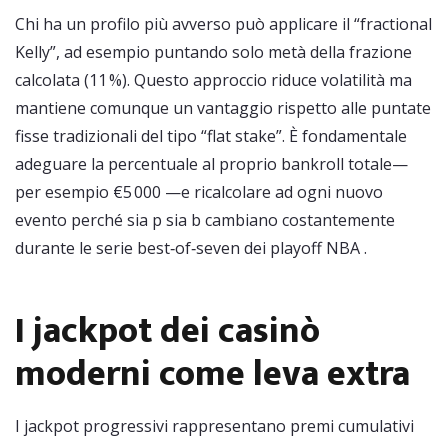
Chi ha un profilo più avverso può applicare il “fractional
Kelly”, ad esempio puntando solo metà della frazione
calcolata (11 %). Questo approccio riduce volatilità ma
mantiene comunque un vantaggio rispetto alle puntate
fisse tradizionali del tipo “flat stake”. È fondamentale
adeguare la percentuale al proprio bankroll totale—
per esempio €5 000 —e ricalcolare ad ogni nuovo
evento perché sia p sia b cambiano costantemente
durante le serie best‑of‑seven dei playoff NBA .
I jackpot dei casinò
moderni come leva extra
I jackpot progressivi rappresentano premi cumulativi