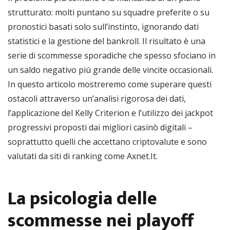
strutturato: molti puntano su squadre preferite o su
pronostici basati solo sull’instinto, ignorando dati
statistici e la gestione del bankroll. Il risultato è una
serie di scommesse sporadiche che spesso sfociano in
un saldo negativo più grande delle vincite occasionali.
In questo articolo mostreremo come superare questi
ostacoli attraverso un’analisi rigorosa dei dati,
l’applicazione del Kelly Criterion e l’utilizzo dei jackpot
progressivi proposti dai migliori casinò digitali –
soprattutto quelli che accettano criptovalute e sono
valutati da siti di ranking come Axnet.It.
La psicologia delle
scommesse nei playoff