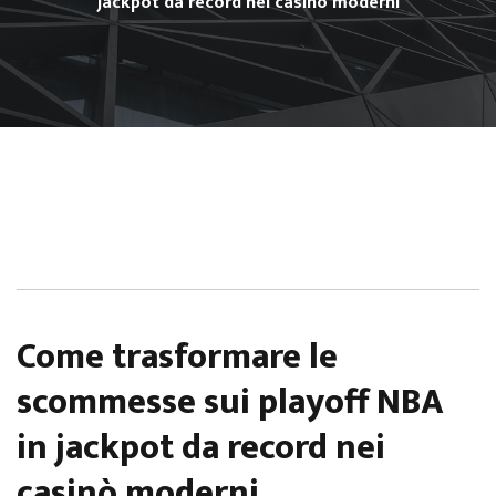
jackpot da record nei casinò moderni
Come trasformare le
scommesse sui playoff NBA
in jackpot da record nei
casinò moderni