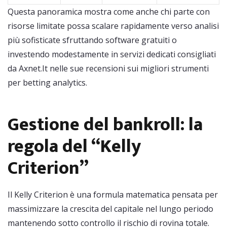
Questa panoramica mostra come anche chi parte con
risorse limitate possa scalare rapidamente verso analisi
più sofisticate sfruttando software gratuiti o
investendo modestamente in servizi dedicati consigliati
da Axnet.It nelle sue recensioni sui migliori strumenti
per betting analytics.
Gestione del bankroll: la
regola del “Kelly
Criterion”
Il Kelly Criterion è una formula matematica pensata per
massimizzare la crescita del capitale nel lungo periodo
mantenendo sotto controllo il rischio di rovina totale.