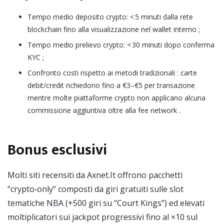
Tempo medio deposito crypto: < 5 minuti dalla rete
blockchain fino alla visualizzazione nel wallet interno ;
Tempo medio prelievo crypto: < 30 minuti dopo conferma
KYC ;
Confronto costi rispetto ai metodi tradizionali : carte
debit/credit richiedono fino a €3–€5 per transazione
mentre molte piattaforme crypto non applicano alcuna
commissione aggiuntiva oltre alla fee network .
Bonus esclusivi
Molti siti recensiti da Axnet.It offrono pacchetti
“crypto‑only” composti da giri gratuiti sulle slot
tematiche NBA (+500 giri su “Court Kings”) ed elevati
moltiplicatori sui jackpot progressivi fino al ×10 sul