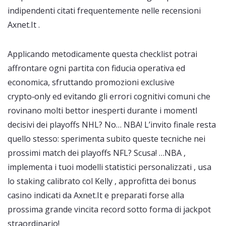
indipendenti citati frequentemente nelle recensioni
Axnet.It .
Applicando metodicamente questa checklist potrai
affrontare ogni partita con fiducia operativa ed
economica, sfruttando promozioni exclusive
crypto‑only ed evitando gli errori cognitivi comuni che
rovinano molti bettor inesperti durante i momentI
decisivi dei play­offs NHL? No… NBA! L’invito finale resta
quello stesso: sperimenta subito queste tecniche nei
prossimi match dei playoffs NFL? Scusa! …NBA ,
implementa i tuoi modelli statistici personalizzati , usa
lo staking calibrato col Kelly , approfitta dei bonus
casino indicati da Axnet.It e preparati forse alla
prossima grande vincita record sotto forma di jackpot
straordinario!