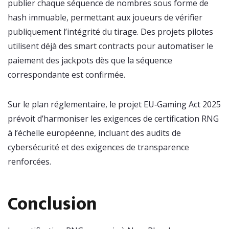
publier chaque séquence de nombres sous forme de
hash immuable, permettant aux joueurs de vérifier
publiquement l’intégrité du tirage. Des projets pilotes
utilisent déjà des smart contracts pour automatiser le
paiement des jackpots dès que la séquence
correspondante est confirmée.
Sur le plan réglementaire, le projet EU‑Gaming Act 2025
prévoit d’harmoniser les exigences de certification RNG
à l’échelle européenne, incluant des audits de
cybersécurité et des exigences de transparence
renforcées.
Conclusion