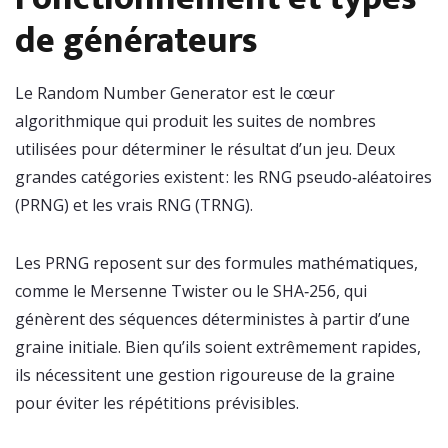
de générateurs
Le Random Number Generator est le cœur
algorithmique qui produit les suites de nombres
utilisées pour déterminer le résultat d’un jeu. Deux
grandes catégories existent : les RNG pseudo‑aléatoires
(PRNG) et les vrais RNG (TRNG).
Les PRNG reposent sur des formules mathématiques,
comme le Mersenne Twister ou le SHA‑256, qui
génèrent des séquences déterministes à partir d’une
graine initiale. Bien qu’ils soient extrêmement rapides,
ils nécessitent une gestion rigoureuse de la graine
pour éviter les répétitions prévisibles.