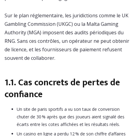
Sur le plan réglementaire, les juridictions comme le UK
Gambling Commission (UKGC) ou la Malta Gaming
Authority (MGA) imposent des audits périodiques du
RNG. Sans ces contrôles, un opérateur ne peut obtenir
de licence, et les fournisseurs de paiement refusent
souvent de collaborer.
1.1. Cas concrets de pertes de
confiance
Un site de paris sportifs a vu son taux de conversion
chuter de 30 % après que des joueurs aient signalé des
écarts entre les cotes affichées et les résultats réels.
Un casino en ligne a perdu 12 % de son chiffre d’affaires