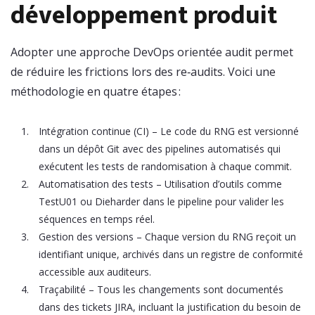
développement produit
Adopter une approche DevOps orientée audit permet
de réduire les frictions lors des re‑audits. Voici une
méthodologie en quatre étapes :
Intégration continue (CI) – Le code du RNG est versionné
dans un dépôt Git avec des pipelines automatisés qui
exécutent les tests de randomisation à chaque commit.
Automatisation des tests – Utilisation d’outils comme
TestU01 ou Dieharder dans le pipeline pour valider les
séquences en temps réel.
Gestion des versions – Chaque version du RNG reçoit un
identifiant unique, archivés dans un registre de conformité
accessible aux auditeurs.
Traçabilité – Tous les changements sont documentés
dans des tickets JIRA, incluant la justification du besoin de