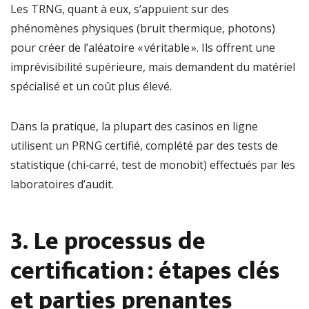
Les TRNG, quant à eux, s’appuient sur des
phénomènes physiques (bruit thermique, photons)
pour créer de l’aléatoire « véritable ». Ils offrent une
imprévisibilité supérieure, mais demandent du matériel
spécialisé et un coût plus élevé.
Dans la pratique, la plupart des casinos en ligne
utilisent un PRNG certifié, complété par des tests de
statistique (chi‑carré, test de monobit) effectués par les
laboratoires d’audit.
3. Le processus de
certification : étapes clés
et parties prenantes