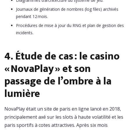
Diagrammes d’architecture du système de jeu.
Journaux de génération de nombres (log files) archivés
pendant 12 mois.
Procédures de mise à jour du RNG et plan de gestion des
incidents.
4. Étude de cas : le casino
« NovaPlay » et son
passage de l’ombre à la
lumière
NovaPlay était un site de paris en ligne lancé en 2018,
principalement axé sur les slots à haute volatilité et les
paris sportifs à cotes attractives. Après six mois