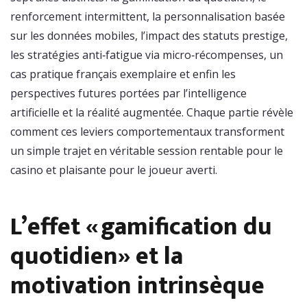
renforcement intermittent, la personnalisation basée
sur les données mobiles, l’impact des statuts prestige,
les stratégies anti‑fatigue via micro‑récompenses, un
cas pratique français exemplaire et enfin les
perspectives futures portées par l’intelligence
artificielle et la réalité augmentée. Chaque partie révèle
comment ces leviers comportementaux transforment
un simple trajet en véritable session rentable pour le
casino et plaisante pour le joueur averti.
L’effet « gamification du
quotidien» et la
motivation intrinsèque