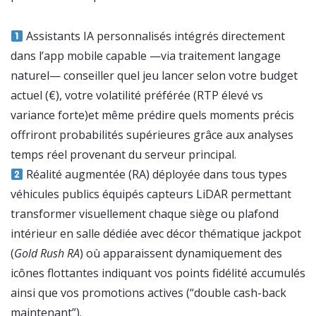
Assistants IA personnalisés intégrés directement
dans l’app mobile capable —via traitement langage
naturel— conseiller quel jeu lancer selon votre budget
actuel (€), votre volatilité préférée (RTP élevé vs
variance forte)et même prédire quels moments précis
offriront probabilités supérieures grâce aux analyses
temps réel provenant du serveur principal.
Réalité augmentée (RA) déployée dans tous types
véhicules publics équipés capteurs LiDAR permettant
transformer visuellement chaque siège ou plafond
intérieur en salle dédiée avec décor thématique jackpot
(
Gold Rush RA
) où apparaissent dynamiquement des
icônes flottantes indiquant vos points fidélité accumulés
ainsi que vos promotions actives (“double cash-back
maintenant”).