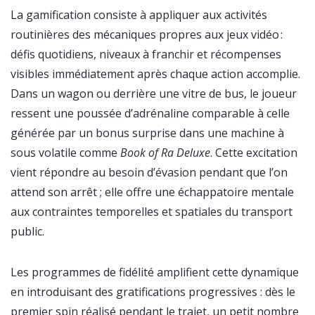
La gamification consiste à appliquer aux activités
routinières des mécaniques propres aux jeux vidéo :
défis quotidiens, niveaux à franchir et récompenses
visibles immédiatement après chaque action accomplie.
Dans un wagon ou derrière une vitre de bus, le joueur
ressent une poussée d’adrénaline comparable à celle
générée par un bonus surprise dans une machine à
sous volatile comme
Book of Ra Deluxe
. Cette excitation
vient répondre au besoin d’évasion pendant que l’on
attend son arrêt ; elle offre une échappatoire mentale
aux contraintes temporelles et spatiales du transport
public.
Les programmes de fidélité amplifient cette dynamique
en introduisant des gratifications progressives : dès le
premier spin réalisé pendant le trajet, un petit nombre