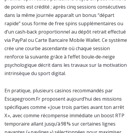
de points est crédité ; après cinq sessions consécutives
dans la même journée apparaît un bonus “départ
rapide” sous forme de free spins supplémentaires ou
d’un cash‑back proportionnel au dépôt retrait effectué
via PayPal ou Carte Bancaire Mobile Wallet​. Ce système
crée une courbe ascendante où chaque session
renforce la suivante grâce à l’effet boule‐de‐neige
psychologique décrit dans les travaux sur la motivation
intrinsèque du sport digital.
En pratique, plusieurs casinos recommandés par
Escapegroom.Fr proposent aujourd’hui des missions
spécifiques comme « Joue trois parties avant ton arrêt
X », avec comme récompense immédiate un boost RTP
temporaire allant jusqu’à 98 % sur certaines lignes
payantes (« paylines ») sélectionnées pour maximiser