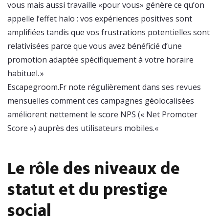
vous mais aussi travaille «pour vous» génère ce qu’on
appelle l’effet halo : vos expériences positives sont
amplifiées tandis que vos frustrations potentielles sont
relativisées parce que vous avez bénéficié d’une
promotion adaptée spécifiquement à votre horaire
habituel. »
Escapegroom.Fr note régulièrement dans ses revues
mensuelles comment ces campagnes géolocalisées
améliorent nettement le score NPS (« Net Promoter
Score ») auprès des utilisateurs mobiles.«
Le rôle des niveaux de
statut et du prestige
social