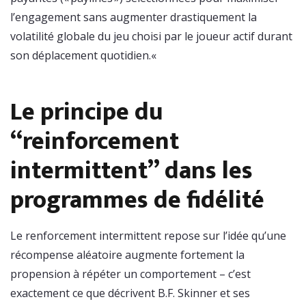
l’engagement sans augmenter drastiquement la
volatilité globale du jeu choisi par le joueur actif durant
son déplacement quotidien.«
Le principe du
“reinforcement
intermittent” dans les
programmes de fidélité
Le renforcement intermittent repose sur l’idée qu’une
récompense aléatoire augmente fortement la
propension à répéter un comportement – c’est
exactement ce que décrivent B.F. Skinner et ses