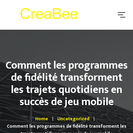
Comment les programmes
de fidélité transforment
les trajets quotidiens en
succès de jeu mobile
Home
Uncategorized
Comment les programmes de fidélité transforment les