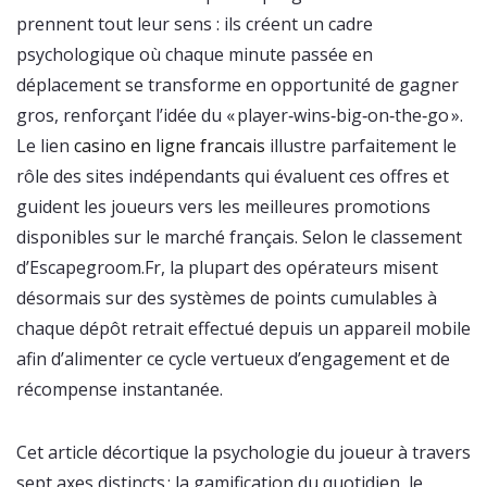
prennent tout leur sens : ils créent un cadre
psychologique où chaque minute passée en
déplacement se transforme en opportunité de gagner
gros, renforçant l’idée du « player‑wins‑big‑on‑the‑go ».
Le lien
casino en ligne francais
illustre parfaitement le
rôle des sites indépendants qui évaluent ces offres et
guident les joueurs vers les meilleures promotions
disponibles sur le marché français. Selon le classement
d’Escapegroom.Fr, la plupart des opérateurs misent
désormais sur des systèmes de points cumulables à
chaque dépôt retrait effectué depuis un appareil mobile
afin d’alimenter ce cycle vertueux d’engagement et de
récompense instantanée.
Cet article décortique la psychologie du joueur à travers
sept axes distincts : la gamification du quotidien, le