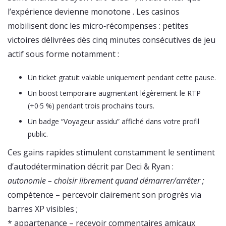
l’expérience devienne monotone . Les casinos
mobilisent donc les micro‐récompenses : petites
victoires délivrées dès cinq minutes consécutives de jeu
actif sous forme notamment :
Un ticket gratuit valable uniquement pendant cette pause.
Un boost temporaire augmentant légèrement le RTP
(+0·5 %) pendant trois prochains tours.
Un badge “Voyageur assidu” affiché dans votre profil
public.
Ces gains rapides stimulent constamment le sentiment
d’autodétermination décrit par Deci & Ryan :
autonomie – choisir librement quand démarrer/arrêter ;
compétence – percevoir clairement son progrès via
barres XP visibles ;
* appartenance – recevoir commentaires amicaux