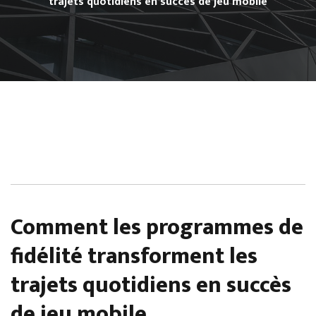
trajets quotidiens en succès de jeu mobile
Comment les programmes de
fidélité transforment les
trajets quotidiens en succès
de jeu mobile