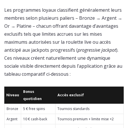
Les programmes loyaux classifient généralement leurs
membres selon plusieurs paliers – Bronze → Argent →
Or → Platine – chacun offrant davantage d’avantages
exclusifs tels que limites accrues sur les mises
maximums autorisées sur la roulette live ou accès
anticipé aux jackpots progressifs (
progressive jackpot
).
Ces niveaux créent naturellement une dynamique
sociale visible directement depuis l’application grâce au
tableau comparatif ci‑dessous :
Bonus
Niveau
Accès exclusif
quotidien
Bronze
5 € free spins
Tournois standards
Argent
10 € cash‑back
Tournois premium + limite mise ×2