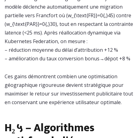
modèle déclenche automatiquement une migration
partielle vers Francfort où (w_{\text{FR}}=0{,}45) contre
(w_{\text{PAR}}=0{,}30), tout en respectant la contrainte
latence (<25 ms). Après réallocation dynamique via
Kubernetes Federation, on mesure :
– réduction moyenne du délai d’attribution +12 %
– amélioration du taux conversion bonus→dépot +8 %
Ces gains démontrent combien une optimisation
géographique rigoureuse devient stratégique pour
maximiser le retour sur investissement publicitaire tout
en conservant une expérience utilisateur optimale.
H₂ ५ – Algorithmes