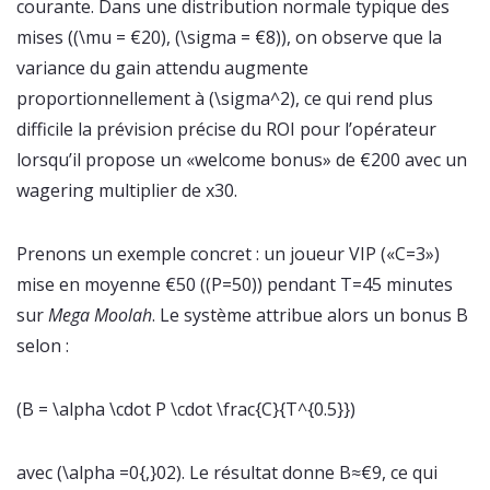
courante. Dans une distribution normale typique des
mises ((\mu = €20), (\sigma = €8)), on observe que la
variance du gain attendu augmente
proportionnellement à (\sigma^2), ce qui rend plus
difficile la prévision précise du ROI pour l’opérateur
lorsqu’il propose un «welcome bonus» de €200 avec un
wagering multiplier de x30.
Prenons un exemple concret : un joueur VIP («C=3»)
mise en moyenne €50 ((P=50)) pendant T=45 minutes
sur
Mega Moolah
. Le système attribue alors un bonus B
selon :
(B = \alpha \cdot P \cdot \frac{C}{T^{0.5}})
avec (\alpha =0{,}02). Le résultat donne B≈€9, ce qui