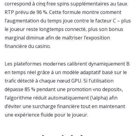
correspond à cinq free spins supplémentaires au taux
RTP prévu de 96 %. Cette formule montre comment
l’augmentation du temps joue contre le facteur C – plus
le joueur reste longtemps connecté, plus son bonus
marginal diminue afin de maîtriser l’exposition
financière du casino.
Les plateformes modernes calibrent dynamiquement B
en temps réel grâce à un modèle adaptatif basé sur le
trafic détecté à chaque nœud GPU. Si l’utilisation
dépasse 85 % pendant une promotion «no deposit»,
l’algorithme réduit automatiquement (\alpha) afin
d’éviter une surcharge financière tout en maintenant
une expérience fluide pour le joueur.