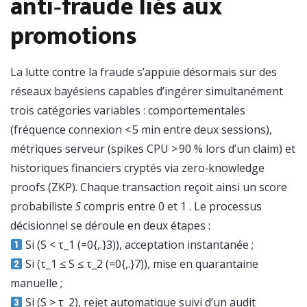
anti‑fraude liés aux
promotions
La lutte contre la fraude s’appuie désormais sur des
réseaux bayésiens capables d’ingérer simultanément
trois catégories variables : comportementales
(fréquence connexion < 5 min entre deux sessions),
métriques serveur (spikes CPU > 90 % lors d’un claim) et
historiques financiers cryptés via zero‑knowledge
proofs (ZKP). Chaque transaction reçoit ainsi un score
probabiliste
S
compris entre 0 et 1 . Le processus
décisionnel se déroule en deux étapes :
Si (S < τ_1 (=0{,.}3)), acceptation instantanée ;
Si (τ_1 ≤ S ≤ τ_2 (=0{,.}7)), mise en quarantaine
manuelle ;
Si (S > τ_2), rejet automatique suivi d’un audit