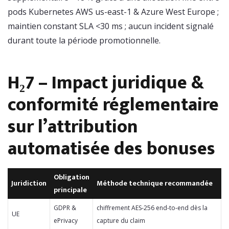
pods Kubernetes AWS us-east-1 & Azure West Europe ;
maintien constant SLA <30 ms ; aucun incident signalé
durant toute la période promotionnelle.
H₂​7 – Impact juridique &
conformité réglementaire
sur l’attribution
automatisée des bonuses
Obligation
Juridiction
Méthode technique recommandée
principale
GDPR &
chiffrement AES‑256 end‑to‑end dès la
UE
ePrivacy
capture du claim