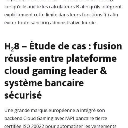
lorsqu’elle audite les calculateurs B afin qu’ils intègrent
explicitement cette limite dans leurs fonctions f(.) afin
éviter toute sanction administrative lourde.
H₂​8 – Étude de cas : fusion
réussie entre plateforme
cloud gaming leader &
système bancaire
sécurisé
Une grande marque européenne a intégré son
backend Cloud Gaming avec l’API bancaire tierce
certifiée ISO 20022 pour automatiser les versements