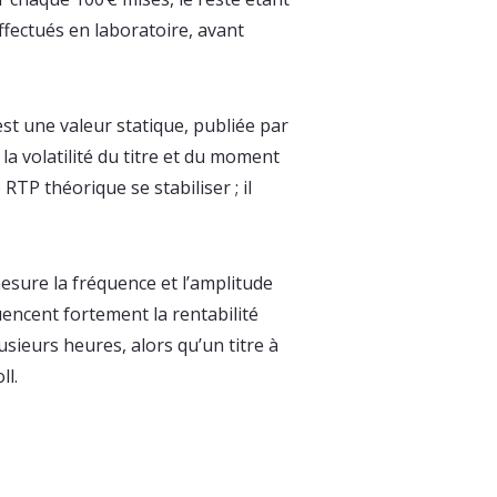
effectués en laboratoire, avant
est une valeur statique, publiée par
la volatilité du titre et du moment
RTP théorique se stabiliser ; il
mesure la fréquence et l’amplitude
uencent fortement la rentabilité
usieurs heures, alors qu’un titre à
ll.