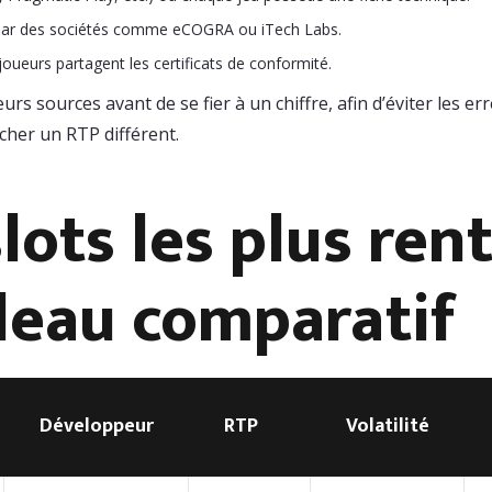
s par des sociétés comme eCOGRA ou iTech Labs.
joueurs partagent les certificats de conformité.
rs sources avant de se fier à un chiffre, afin d’éviter les er
icher un RTP différent.
slots les plus ren
bleau comparatif
Développeur
RTP
Volatilité