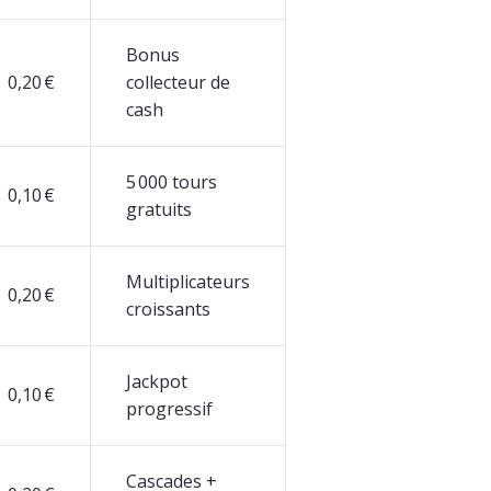
Bonus
0,20 €
collecteur de
cash
5 000 tours
0,10 €
gratuits
Multiplicateurs
0,20 €
croissants
Jackpot
0,10 €
progressif
Cascades +