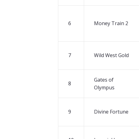
6
Money Train 2
7
Wild West Gold
Gates of
8
Olympus
9
Divine Fortune