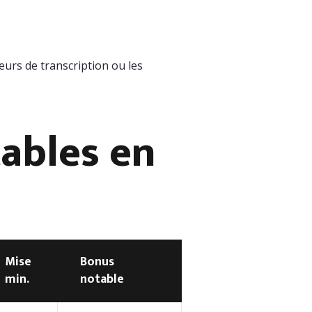
reurs de transcription ou les
tables en
Mise
Bonus
min.
notable