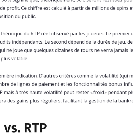
 profit. Ce chiffre est calculé à partir de millions de spins 
sition du public.
TP théorique du RTP réel observé par les joueurs. Le premier 
udits indépendants. Le second dépend de la durée de jeu, de 
qui ne joue que quelques dizaines de tours ne verra jamais le 
lus volatile.
ière indication. D’autres critères comme la volatilité (qui 
mbre de lignes de paiement et les fonctionnalités bonus infl
 mais à très haute volatilité peut rester « froid » pendant pl
ra des gains plus réguliers, facilitant la gestion de la bankro
é vs. RTP