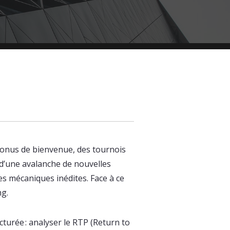
s bonus de bienvenue, des tournois
 d’une avalanche de nouvelles
s mécaniques inédites. Face à ce
ng.
cturée : analyser le RTP (Return to