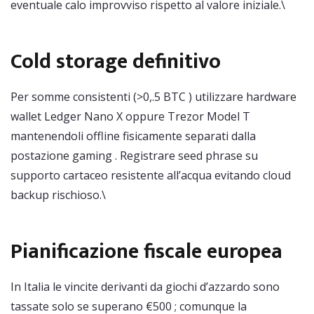
eventuale calo improvviso rispetto al valore iniziale.\
Cold storage definitivo
Per somme consistenti (>0,.5 BTC ) utilizzare hardware
wallet Ledger Nano X oppure Trezor Model T
mantenendoli offline fisicamente separati dalla
postazione gaming . Registrare seed phrase su
supporto cartaceo resistente all’acqua evitando cloud
backup rischioso.\
Pianificazione fiscale europea
In Italia le vincite derivanti da giochi d’azzardo sono
tassate solo se superano €500 ; comunque la