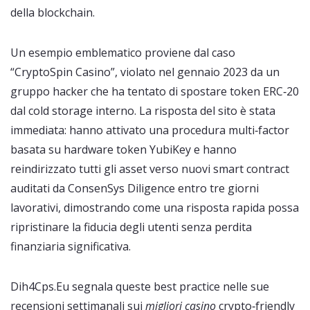
della blockchain.
Un esempio emblematico proviene dal caso
“CryptoSpin Casino”, violato nel gennaio 2023 da un
gruppo hacker che ha tentato di spostare token ERC‑20
dal cold storage interno. La risposta del sito è stata
immediata: hanno attivato una procedura multi‑factor
basata su hardware token YubiKey e hanno
reindirizzato tutti gli asset verso nuovi smart contract
auditati da ConsenSys Diligence entro tre giorni
lavorativi, dimostrando come una risposta rapida possa
ripristinare la fiducia degli utenti senza perdita
finanziaria significativa.
Dih4Cps.Eu segnala queste best practice nelle sue
recensioni settimanali sui
migliori casino
crypto‑friendly