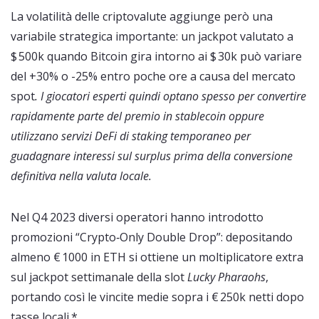
La volatilità delle criptovalute aggiunge però una
variabile strategica importante: un jackpot valutato a
$ 500k quando Bitcoin gira intorno ai $ 30k può variare
del +30% o -25% entro poche ore a causa del mercato
spot
. I giocatori esperti quindi optano spesso per convertire
rapidamente parte del premio in stablecoin oppure
utilizzano servizi DeFi di staking temporaneo per
guadagnare interessi sul surplus prima della conversione
definitiva nella valuta locale.
Nel Q4 2023 diversi operatori hanno introdotto
promozioni “Crypto‑Only Double Drop”: depositando
almeno € 1000 in ETH si ottiene un moltiplicatore extra
sul jackpot settimanale della slot
Lucky Pharaohs
,
portando così le vincite medie sopra i € 250k netti dopo
tasse locali.*