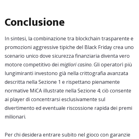
Conclusione
In sintesi, la combinazione tra blockchain trasparente e
promozioni aggressive tipiche del Black Friday crea uno
scenario unico dove sicurezza finanziaria diventa vero
motore competitivo dei
migliori casino
. Gli operatorì più
lungimiranti investono già nella crittografia avanzata
descritta nella Sezione 1 e rispettano pienamente
normative MiCA illustrate nella Sezione 4; ciò consente
ai player di concentrarsi esclusivamente sul
divertimento ed eventuale riscossione rapida dei premi
milionari.
Per chi desidera entrare subito nel gioco con garanzie