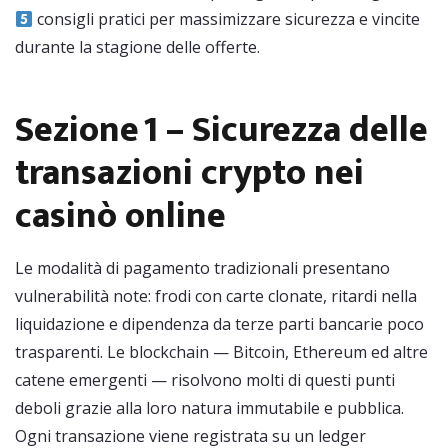
consigli pratici per massimizzare sicurezza e vincite
durante la stagione delle offerte.
Sezione 1 – Sicurezza delle
transazioni crypto nei
casinò online
Le modalità di pagamento tradizionali presentano
vulnerabilità note: frodi con carte clonate, ritardi nella
liquidazione e dipendenza da terze parti bancarie poco
trasparenti. Le blockchain — Bitcoin, Ethereum ed altre
catene emergenti — risolvono molti di questi punti
deboli grazie alla loro natura immutabile e pubblica.
Ogni transazione viene registrata su un ledger