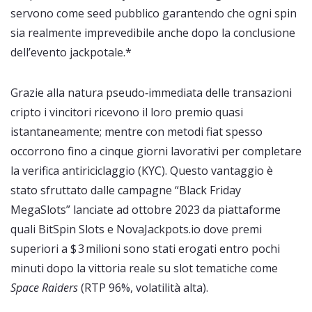
servono come seed pubblico garantendo che ogni spin
sia realmente imprevedibile anche dopo la conclusione
dell’evento jackpotale.*
Grazie alla natura pseudo‐immediata delle transazioni
cripto i vincitori ricevono il loro premio quasi
istantaneamente; mentre con metodi fiat spesso
occorrono fino a cinque giorni lavorativi per completare
la verifica antiriciclaggio (KYC). Questo vantaggio è
stato sfruttato dalle campagne “Black Friday
MegaSlots” lanciate ad ottobre 2023 da piattaforme
quali BitSpin Slots e NovaJackpots.io dove premi
superiori a $ 3 milioni sono stati erogati entro pochi
minuti dopo la vittoria reale su slot tematiche come
Space Raiders
(RTP 96%, volatilità alta).