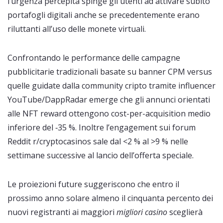
l’urgenza percepita spinge gli utenti ad attivare subito
portafogli digitali anche se precedentemente erano
riluttanti all’uso delle monete virtuali.​
Confrontando le performance delle campagne
pubblicitarie tradizionali basate su banner CPM versus
quelle guidate dalla community cripto tramite influencer
YouTube/DappRadar emerge che gli annunci orientati
alle NFT reward ottengono cost-per-acquisition medio
inferiore del ‑35 %. Inoltre l’engagement sui forum
Reddit r/cryptocasinos sale dal <2 % al >9 % nelle
settimane successive al lancio dell’offerta speciale.​
Le proiezioni future suggeriscono che entro il
prossimo anno solare almeno il cinquanta percento dei
nuovi registranti ai maggiori
migliori casino
sceglierà