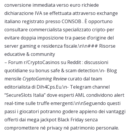
conversione immediata verso euro richiede
dichiarazione IVA se effettuata attraverso exchange
italiano registrato presso CONSOB . È opportuno
consultare commercialista specializzato cripto-per
evitare doppia imposizione tra paese d’origine del
server gaming e residenza fiscale.\n\n### Risorse
educative & community
– Forum r/CryptoCasinos su Reddit : discussioni
quotidiane su bonus safe & scam detection.\n- Blog
mensile
CryptoGaming Review
curato dal team
editorialista di Dih4Cps.Eu.\n- Telegram channel
“SecureSlots Italia” dove esperti AML condividono alert
real-time sulle truffe emergenti.\n\nSeguendo questi
passi i giocatori potranno godere appieno dei vantaggi
offerti dai mega jackpot Black Friday senza
compromettere né privacy né patrimonio personale.