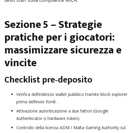
dello staff sulla compliance MiCA.”
Sezione 5 – Strategie
pratiche per i giocatori:
massimizzare sicurezza e
vincite
Checklist pre‑deposito
Verifica dell’indirizzo wallet pubblico tramite block explorer
prima dell’invio fondì .
Attivazione autenticazione a due fattori (Google
Authenticator o hardware token).
Controllo della licenza ADM / Malta Gaming Authority sul