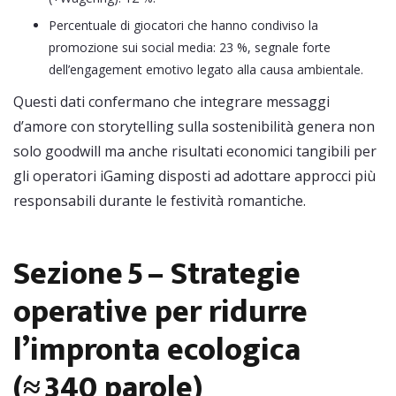
Percentuale di giocatori che hanno condiviso la
promozione sui social media: 23 %, segnale forte
dell’engagement emotivo legato alla causa ambientale.
Questi dati confermano che integrare messaggi
d’amore con storytelling sulla sostenibilità genera non
solo goodwill ma anche risultati economici tangibili per
gli operatori iGaming disposti ad adottare approcci più
responsabili durante le festività romantiche.
Sezione 5 – Strategie
operative per ridurre
l’impronta ecologica
(≈ 340 parole)