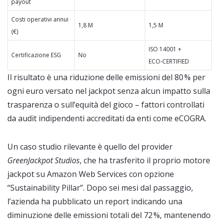
payout
Costi operativi annui
1,8 M
1,5 M
(€)
ISO 14001 +
Certificazione ESG
No
ECO‑CERTIFIED
Il risultato è una riduzione delle emissioni del 80 % per
ogni euro versato nel jackpot senza alcun impatto sulla
trasparenza o sull’equità del gioco – fattori controllati
da audit indipendenti accreditati da enti come eCOGRA.
Un caso studio rilevante è quello del provider
GreenJackpot Studios
, che ha trasferito il proprio motore
jackpot su Amazon Web Services con opzione
“Sustainability Pillar”. Dopo sei mesi dal passaggio,
l’azienda ha pubblicato un report indicando una
diminuzione delle emissioni totali del 72 %, mantenendo