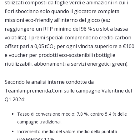
stilizzati composti da foglie verdi e animazioni in cui i
fiori sbocciano solo quando il giocatore completa
missioni eco‑friendly all’interno del gioco (es.:
raggiungere un RTP minimo del 98 % su slot a bassa
volatilità). I premi speciali comprendono crediti carbon
offset pari a 0,05 tCO₂ per ogni vincita superiore a €100
e voucher per prodotti eco‑sostenibili (bottiglie
riutilizzabili, abbonamenti a servizi energetici green).
Secondo le analisi interne condotte da
Teamlampremerida.Com sulle campagne Valentine del
Q1 2024:
Tasso di conversione medio: 7,8 %, contro 5,4 % delle
campagne tradizionali.
Incremento medio del valore medio della puntata
(+Wagering): 12 %.