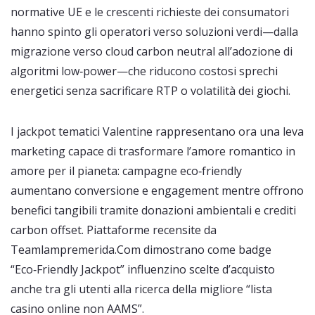
normative UE e le crescenti richieste dei consumatori
hanno spinto gli operatori verso soluzioni verdi—dalla
migrazione verso cloud carbon neutral all’adozione di
algoritmi low‑power—che riducono costosi sprechi
energetici senza sacrificare RTP o volatilità dei giochi.
I jackpot tematici Valentine rappresentano ora una leva
marketing capace di trasformare l’amore romantico in
amore per il pianeta: campagne eco‑friendly
aumentano conversione e engagement mentre offrono
benefici tangibili tramite donazioni ambientali e crediti
carbon offset. Piattaforme recensite da
Teamlampremerida.Com dimostrano come badge
“Eco‑Friendly Jackpot” influenzino scelte d’acquisto
anche tra gli utenti alla ricerca della migliore “lista
casino online non AAMS”.