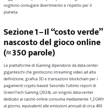
vogliono coniugare divertimento e rispetto per il
pianeta.
Sezione 1 – Il “costo verde”
nascosto del gioco online
(≈ 350 parole)
Le piattaforme di iGaming dipendono da data‑center
giganteschi che gestiscono streaming video ad alta
definizione, grafica 3D e transazioni blockchain per i
pagamenti crypto‑based. Secondo l’ultimo report di
GreenTech Gaming (2024), un singolo data‑center
dedicato ai casinò online consuma mediamente 1,2 GWh
al giorno, equivalenti alle emissioni annuali di circa 400