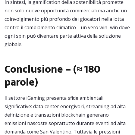
In sintesi, la gamification della sostenibilità promette
non solo nuove opportunità commerciali ma anche un
coinvolgimento più profondo dei giocatori nella lotta
contro il cambiamento climatico—un vero win–win dove
ogni spin può diventare parte attiva della soluzione
globale.
Conclusione – (≈ 180
parole)
Il settore iGaming presenta sfide ambientali
significative: data‑center energivori, streaming ad alta
definizione e transazioni blockchain generano
emissioni nascoste soprattutto durante eventi ad alta
domanda come San Valentino. Tuttavia le pressioni