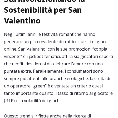
Sostenibilità per San
Valentino
Negli ultimi anni le festività romantiche hanno
generato un picco evidente di traffico sui siti di gioco
online. San Valentino, con le sue promozioni “coppia
vincente” e i jackpot tematici, attira sia giocatori esperti
che neofiti desiderosi di celebrare l’amore con una
puntata extra. Parallelamente, i consumatori sono
sempre più attenti alle pratiche ecologiche: la scelta di
un operatore “green” è diventata un criterio quasi
tanto importante quanto il tasso di ritorno al giocatore
(RTP) o la volatilità dei giochi.
Questo trend si riflette anche nella ricerca di