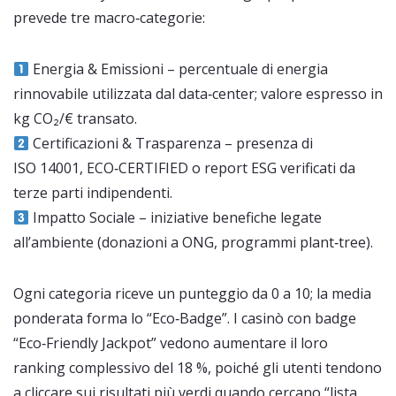
prevede tre macro‑categorie:
Energia & Emissioni – percentuale di energia
rinnovabile utilizzata dal data‑center; valore espresso in
kg CO₂/€ transato.
Certificazioni & Trasparenza – presenza di
ISO 14001, ECO‑CERTIFIED o report ESG verificati da
terze parti indipendenti.
Impatto Sociale – iniziative benefiche legate
all’ambiente (donazioni a ONG, programmi plant‑tree).
Ogni categoria riceve un punteggio da 0 a 10; la media
ponderata forma lo “Eco‑Badge”. I casinò con badge
“Eco‑Friendly Jackpot” vedono aumentare il loro
ranking complessivo del 18 %, poiché gli utenti tendono
a cliccare sui risultati più verdi quando cercano “lista