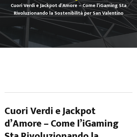
Cuori Verdi e Jackpot d’Amore – Come l’iGaming Sta
Rivoluzionando la Sostenibilità per San Valentino
Cuori Verdi e Jackpot
d’Amore – Come l’iGaming
Sta Rivoluzionando la