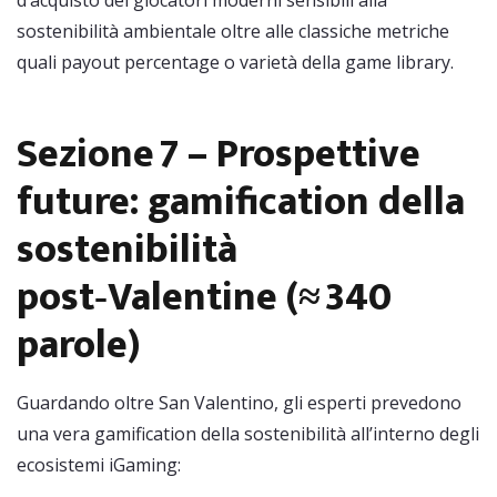
d’acquisto dei giocatori moderni sensibili alla
sostenibilità ambientale oltre alle classiche metriche
quali payout percentage o varietà della game library.
Sezione 7 – Prospettive
future: gamification della
sostenibilità
post‑Valentine (≈ 340
parole)
Guardando oltre San Valentino, gli esperti prevedono
una vera gamification della sostenibilità all’interno degli
ecosistemi iGaming: