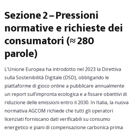
Sezione 2 – Pressioni
normative e richieste dei
consumatori (≈ 280
parole)
L’Unione Europea ha introdotto nel 2023 la Direttiva
sulla Sostenibilità Digitale (DSD), obbligando le
piattaforme di gioco online a pubblicare annualmente
un report sull’impronta ecologica e a fissare obiettivi di
riduzione delle emissioni entro il 2030. In Italia, la nuova
normativa AGCOM richiede che tutti gli operatori
licenziati forniscano dati verificabili su consumo
energetico e piani di compensazione carbonica prima