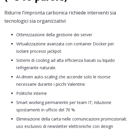
Ridurre l’impronta carbonica richiede interventi sia
tecnologici sia organizzativi:
Ottimizzazione della gestione dei server
Virtualizzazione avanzata con container Docker per
isolare processi jackpot.
Sistemi di cooling ad alta efficienza basati su liquido
refrigerante naturale.
AI‑driven auto‑scaling che accende solo le risorse
necessarie durante i picchi Valentine.
Politiche interne
Smart working permanente per team IT; riduzione
spostamenti in ufficio del 70 %.
Eliminazione della carta nelle comunicazioni promozionali;
uso esclusivo di newsletter elettroniche con design