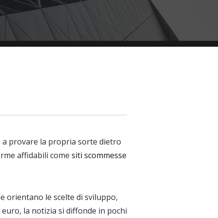
i a provare la propria sorte dietro
orme affidabili come
siti scommesse
e orientano le scelte di sviluppo,
uro, la notizia si diffonde in pochi