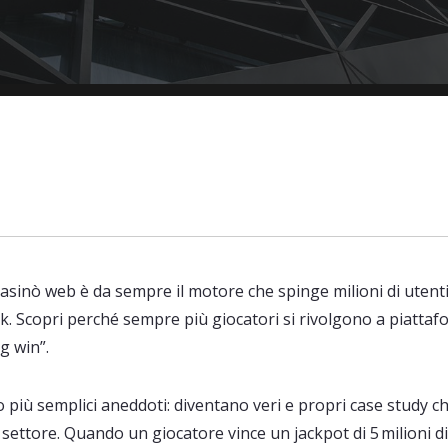
i casinò web è da sempre il motore che spinge milioni di utent
ck. Scopri perché sempre più giocatori si rivolgono a piattaf
g win”.
o più semplici aneddoti: diventano veri e propri case study ch
ttore. Quando un giocatore vince un jackpot di 5 milioni di e