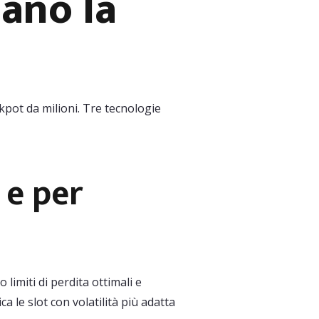
mano la
kpot da milioni. Tre tecnologie
 e per
 limiti di perdita ottimali e
le slot con volatilità più adatta