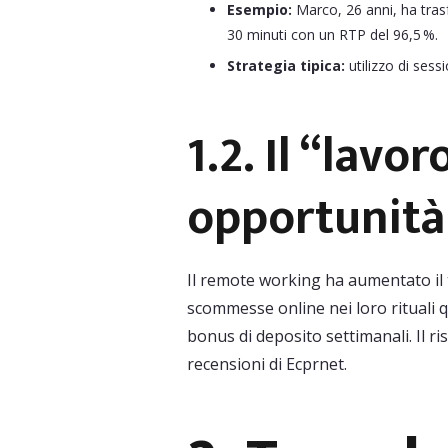
Esempio:
Marco, 26 anni, ha tras
30 minuti con un RTP del 96,5 %.
Strategia tipica:
utilizzo di sess
1.2. Il “lav
opportunità
Il remote working ha aumentato il 
scommesse online nei loro rituali qu
bonus di deposito settimanali. Il ri
recensioni di Ecprnet.