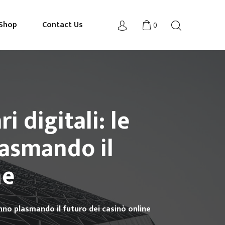
Shop
Contact Us
0
i digitali: le
lasmando il
ne
tanno plasmando il futuro dei casinò online