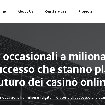
ome
About Us
Our Services
Projects
occasionali a milionar
successo che stanno p
uturo dei casinò onli
 occasionali a milionari digitali: le storie di successo che s