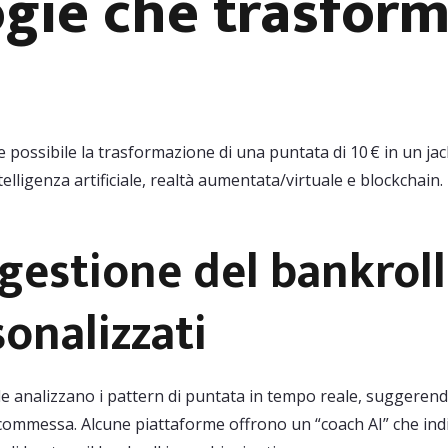
ogie che trasfor
 possibile la trasformazione di una puntata di 10 € in un jac
elligenza artificiale, realtà aumentata/virtuale e blockchain.
a gestione del bankroll
sonalizzati
iale analizzano i pattern di puntata in tempo reale, suggerendo
ommessa. Alcune piattaforme offrono un “coach AI” che indica 