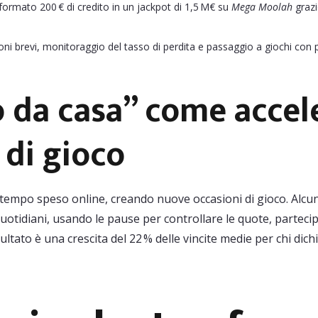
formato 200 € di credito in un jackpot di 1,5 M€ su
Mega Moolah
grazi
ioni brevi, monitoraggio del tasso di perdita e passaggio a giochi con 
oro da casa” come accel
 di gioco
tempo speso online, creando nuove occasioni di gioco. Alcun
otidiani, usando le pause per controllare le quote, partecipa
sultato è una crescita del 22 % delle vincite medie per chi dic